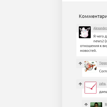
Комментари
Alexander
Я чего 
news2 (
отношения к вир
новостей.
Tigge
Согл
zaha
,
дае
M