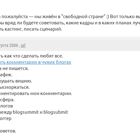
а пожалуйста — мы живём в "свободной стране" :) Вот только 
ы вряд ли будете советовать, какие кадры и в каких планах лу
ь кастинг, писать сценарий.
густа 2006 ,
url
ть как что сделать любят все.
ать комментарии в чужих блогах
а не пишется.
рафик.
кушать вишню.
высморкаться.
мментировать мои комментарии.
осфера.
блогов
между blogsummit и blogsubmit
оггер
оветов.