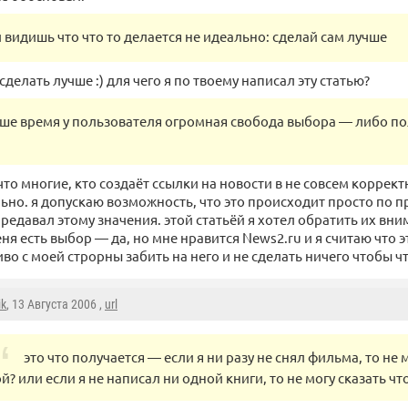
 видишь что что то делается не идеально: сделай сам лучше
сделать лучше :) для чего я по твоему написал эту статью?
аше время у пользователя огромная свобода выбора — либо по
 что многие, кто создаёт ссылки на новости в не совсем коррек
льно. я допускаю возможность, что это происходит просто по п
редавал этому значения. этой статьёй я хотел обратить их вни
ня есть выбор — да, но мне нравится News2.ru и я считаю что 
во с моей строрны забить на него и не сделать ничего чтобы чт
ik
, 13 Августа 2006 ,
url
это что получается — если я ни разу не снял фильма, то не 
й? или если я не написал ни одной книги, то не могу сказать ч