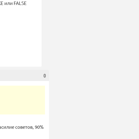
E или FALSE
0
асилие советов, 90%