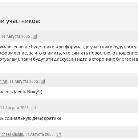
и участников:
, 11 Августа 2006 ,
url
думаю: если не будет вики или форума где участники будут обс
оформление, за что спамить, что считать новостью, отношение
туалам), так и будут эти дискуссии идти в сторонних блогах и
r_AK
, 11 Августа 2006 ,
url
асен. Даешь Вику! :)
 11 Августа 2006 ,
url
шь социальную демократию!
ichael Klishin
, 11 Августа 2006 ,
url