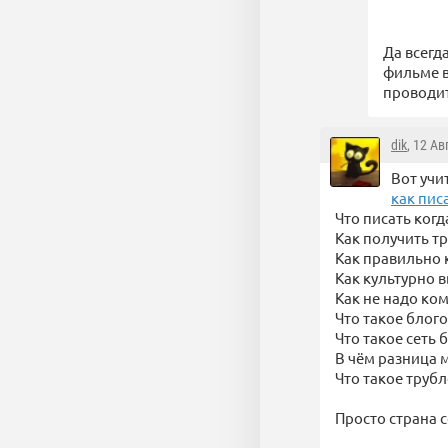
Да всегд
фильме в
проводит
dik
, 12 Ав
Вот учи
как пис
Что писать когд
Как получить т
Как правильно 
Как культурно 
Как не надо ко
Что такое блог
Что такое сеть 
В чём разница 
Что такое трубл
Просто страна с