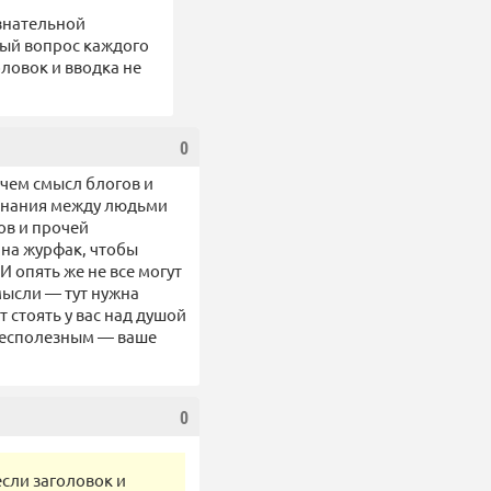
ознательной
ный вопрос каждого
оловок и вводка не
0
 чем смысл блогов и
 знания между людьми
ов и прочей
 на журфак, чтобы
 И опять же не все могут
 мысли — тут нужна
 стоять у вас над душой
 бесполезным — ваше
0
если заголовок и