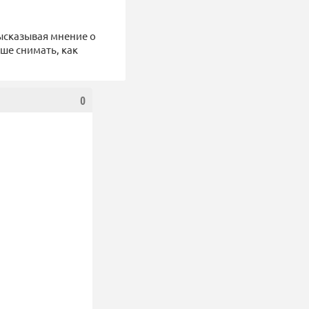
высказывая мнение о
чше снимать, как
0