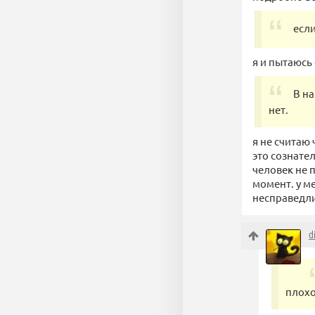
если
я и пытаюсь 
В н
нет.
я не считаю
это сознате
человек не п
момент. у ме
несправедли
d
плохо