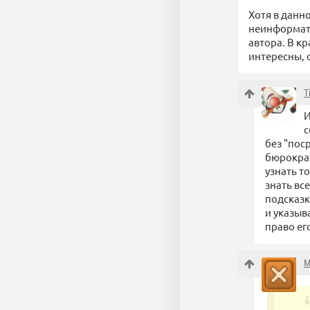
Хотя в данн
неинформати
автора. В к
интересны, с
T
И
с
без "пос
бюрократ
узнать то
знать вс
подсказк
и указыв
право ег
M