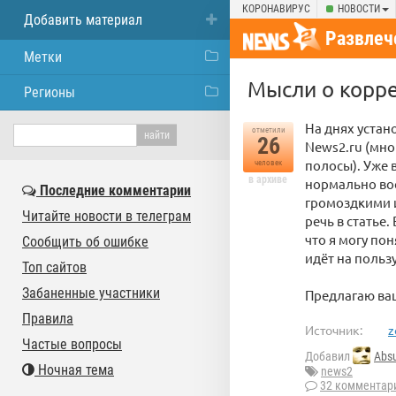
КОРОНАВИРУС
НОВОСТИ
Добавить материал
Развлеч
Метки
Мысли о корре
Регионы
На днях устан
отметили
26
News2.ru (мно
полосы). Уже 
человек
в архиве
нормально вос
Последние комментарии
громоздкими и
Читайте новости в телеграм
речь в статье.
что я могу по
Сообщить об ошибке
идёт на польз
Топ сайтов
Забаненные участники
Предлагаю ва
Правила
Источник:
z
Частые вопросы
Добавил
Abs
Ночная тема
news2
32 комментар