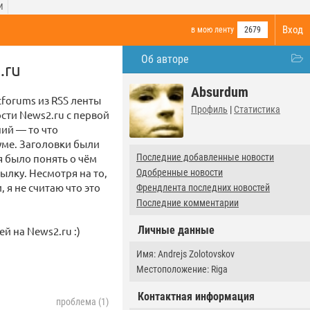
И
Вход
в мою ленту
2679
Об авторе
.ru
Absurdum
tforums из RSS ленты
Профиль
|
Статистика
сти News2.ru с первой
ий — то что
уме. Заголовки были
я было понять о чём
Последние добавленные новости
сылку. Несмотря на то,
Одобренные новости
я не считаю что это
Френдлента последних новостей
Последние комментарии
Личные данные
 на News2.ru :)
Имя: Andrejs Zolotovskov
Местоположение: Riga
Контактная информация
проблема (1)