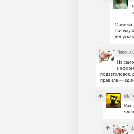
Л
п
Минималь
Почему Ф
допускаю
Tigger_AK
На само
информ
подзаголовок, 
правила — един
dik
, 
Как 
член
T