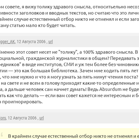
ом совете, я вижу толику здравого смысла, относитьельно нес
вности заголовков и вводных текстов, но считаю что это лич
райнем случае естественный отбор никто не отменял и если заг
аму статью мало кто будет читать.
igger_AK
, 12 Августа 2006 ,
url
менно этот совет несет не "толику", а 100% здравого смысла. В
оциальной, гражданской журналистики в общем? Передавать
редников" в виде институтов, СМИ и уж тем более без чиновник
ии — это как большая библиотека. Зачем мне ходить пять лет
, что мне нужно и что я могу узнать за пять минут чтения поста?
е на свете и не всем в голову приходят какие-то определенные
а, а дальше человек сам начнет думать! Ведь Absurdum не будет
ать как что делать — если вам совет кажется не интересным и
о проигнорировать.
ors
, 12 Августа 2006 ,
url
В крайнем случае естественный отбор никто не отменял и 