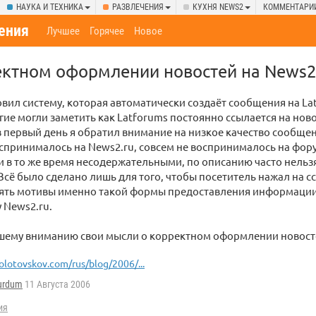
НАУКА И ТЕХНИКА
РАЗВЛЕЧЕНИЯ
КУХНЯ NEWS2
КОММЕНТАРИ
ения
Лучшее
Горячее
Новое
ктном оформлении новостей на News2
овил систему, которая автоматически создаёт сообщения на La
гие могли заметить как Latforums постоянно ссылается на ново
в первый день я обратил внимание на низкое качество сообщен
принималось на News2.ru, совсем не воспринималось на фор
 в то же время несодержательными, по описанию часто нельз
 Всё было сделано лишь для того, чтобы посетитель нажал на с
нять мотивы именно такой формы предоставления информации, 
у News2.ru.
шему вниманию свои мысли о корректном оформлении новостей
olotovskov.com/rus/blog/2006/...
urdum
11 Августа 2006
ия