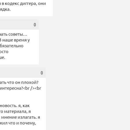
 в кодекс диггера, они
ядка.
0
авать советы…
В наше время у
обязательно
осто
ше.
0
зать что он плохой?
еинтересна?<br /><br
овость. я, как
о материала, я
 мнение излагать. я
жил что и почему,