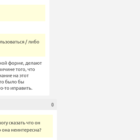
льзоваться / либо
тной форме, делают
ричине того, что
мание на этот
это было бы
о-то иправить.
0
могу сказать что он
то она неинтересна?