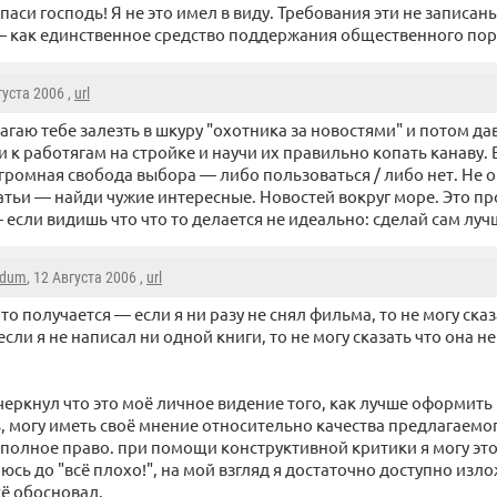
паси господь! Я не это имел в виду. Требования эти не записаны
 как единственное средство поддержания общественного пор
густа 2006 ,
url
агаю тебе залезть в шкуру "охотника за новостями" и потом д
 к работягам на стройке и научи их правильно копать канаву. 
громная свобода выбора — либо пользоваться / либо нет. Не 
татьи — найди чужие интересные. Новостей вокруг море. Это пр
если видишь что что то делается не идеально: сделай сам луч
rdum
, 12 Августа 2006 ,
url
что получается — если я ни разу не снял фильма, то не могу ска
если я не написал ни одной книги, то не могу сказать что она н
черкнул что это моё личное видение того, как лучше оформить н
, могу иметь своё мнение относительно качества предлагаемог
 полное право. при помощи конструктивной критики я могу это
юсь до "всё плохо!", на мой взгляд я достаточно доступно изло
ё обосновал.