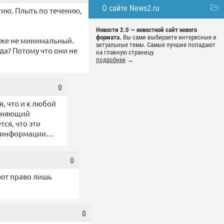
О сайте News2.ru
ию. Плыть по течению,
Новости 2.0 — новостной сайт нового
формата.
Вы сами выбираете интересные и
аже не минимальный.
актуальные темы. Самые лучшие попадают
да? Потому что они не
на главную страницу.
подробнее
→
0
я, что и к любой
ясняющий
ся, что эти
чи информации…
0
еют право лишь
0