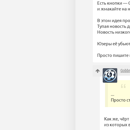
Есть кнопки —
и жмакайте на н
В этом идея пр
Тупая новость 
Новость низког
Юзеры её убьют
Просто пишите 
Gobbr
...
Просто с
Как же, чёр
из которых 