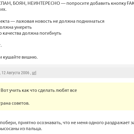
 СПАМ, БОЯН, НЕИНТЕРЕСНО — попросите добавить кнопку FAK
их.
оекта — лажовая новость не должна подниматься
должна умереть
о качества должна погибнуть
.
и кушайте вишню.
, 12 Августа 2006 ,
url
Вот учить как что сделать любят все
трана советов.
т побери, приятно осознавать, что не меня одного раздражает з
высосаны из пальца.