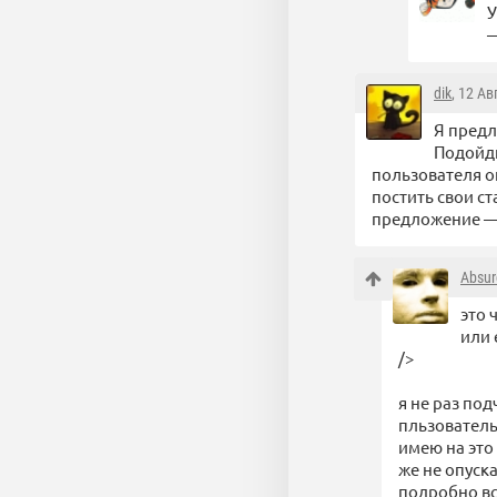
У
—
dik
, 12 Ав
Я предл
Подойди
пользователя о
постить свои с
предложение — 
Absu
это 
или 
/>
я не раз под
пльзователь
имею на это
же не опуска
подробно вс