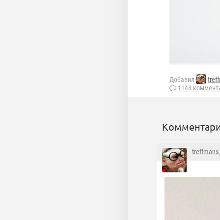
Добавил
tref
1144 коммент
Комментари
treffmans