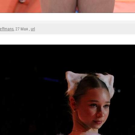
reffmans
, 27 Мая ,
url