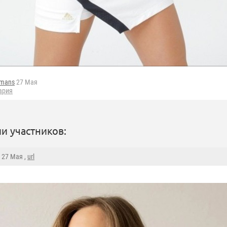
fmans
27 Мая
ария
и участников:
, 27 Мая ,
url