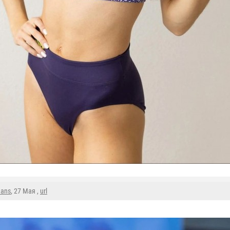
mans
, 27 Мая ,
url