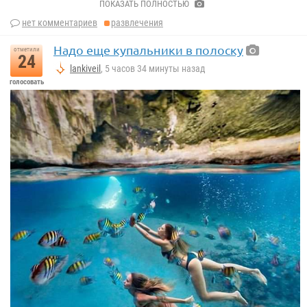
ПОКАЗАТЬ ПОЛНОСТЬЮ
нет комментариев
развлечения
Надо еще купальники в полоску
отметили
24
lankiveil
, 5 часов 34 минуты назад
голосовать