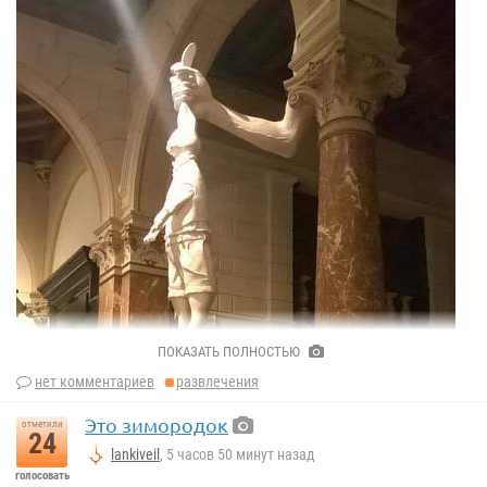
ПОКАЗАТЬ ПОЛНОСТЬЮ
нет комментариев
развлечения
Это зимородок
отметили
24
lankiveil
, 5 часов 50 минут назад
голосовать