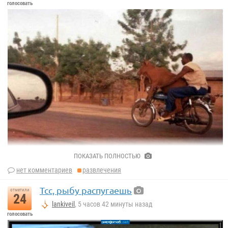
голосовать
ПОКАЗАТЬ ПОЛНОСТЬЮ
нет комментариев
развлечения
Tcc, рыбу распугаешь
отметили
24
lankiveil
, 5 часов 42 минуты назад
голосовать