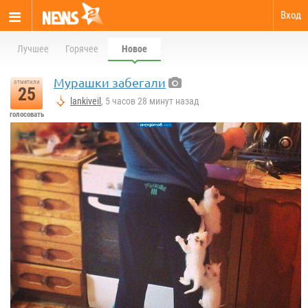
Вход
Лучшее
Горячее
Новое
Мурашки забегали
отметили
25
lankiveil
, 5 часов 28 минут назад
голосовать