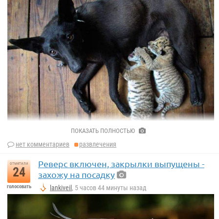
ПОКАЗАТЬ ПОЛНОСТЬЮ
нет комментариев
развлечения
Реверс включен, закрылки выпущены -
отметили
24
захожу на посадку
голосовать
lankiveil
, 5 часов 44 минуты назад