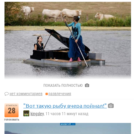
ПОКАЗАТЬ ПОЛНОСТЬЮ
нет комментариев
развлечения
"Вот такую рыбу вчера поймал!"
отметили
28
kingsley
, 11 часов 11 минут назад
голосовать