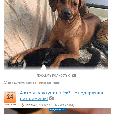
ПОКАЗАТЬ ПОЛНОСТЬЮ
нет комментариев
развлечения
А кто я - кактус или ёж? Не подержишь -
отметили
24
не поймешь!
голосовать
lankiveil
, 5 часов 48 минут назад