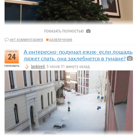
ПОКАЗАТЬ ПОЛНОСТЬЮ
нет комментариев
развлечения
А интересно- подумал ежик- если лошадь
отметили
24
ляжет спать, она захлебнется в тумане?
голосовать
lankiveil
, 5 часов 31 минуту назад