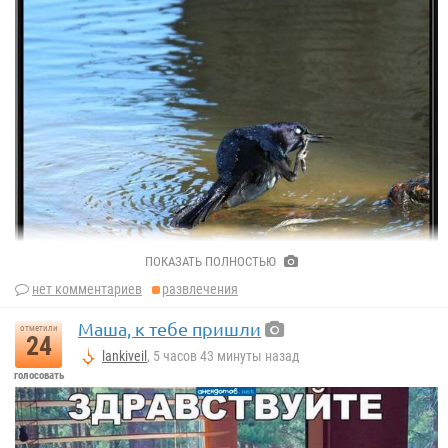
ПОКАЗАТЬ ПОЛНОСТЬЮ
нет комментариев
развлечения
Маша, к тебе пришли
отметили
24
lankiveil
, 5 часов 43 минуты назад
голосовать