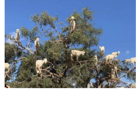
ПОКАЗАТЬ ПОЛНОСТЬЮ
нет комментариев
развлечения
Троянский слон
отметили
24
kingsley
, 11 часов 16 минут назад
голосовать