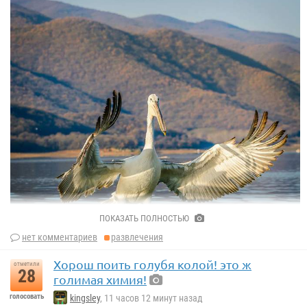
ПОКАЗАТЬ ПОЛНОСТЬЮ
нет комментариев
развлечения
Хорош поить голубя колой! это ж
отметили
28
голимая химия!
голосовать
kingsley
, 11 часов 12 минут назад