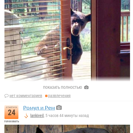
ПОКАЗАТЬ ПОЛНОСТЬЮ
нет комментариев
развлечения
Ромул и Рем
отметили
24
lankiveil
, 5 часов 44 минуты назад
голосовать