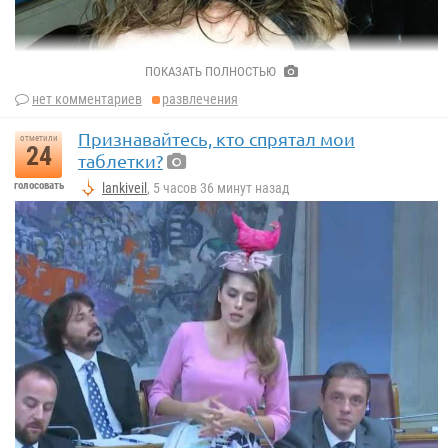
ПОКАЗАТЬ ПОЛНОСТЬЮ
нет комментариев
развлечения
Признавайтесь, кто спрятал мои
отметили
24
таблетки?
голосовать
lankiveil
, 5 часов 36 минут назад