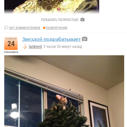
ПОКАЗАТЬ ПОЛНОСТЬЮ
нет комментариев
развлечения
Звездой подрабатывает
отметили
24
lankiveil
, 5 часов 30 минут назад
голосовать