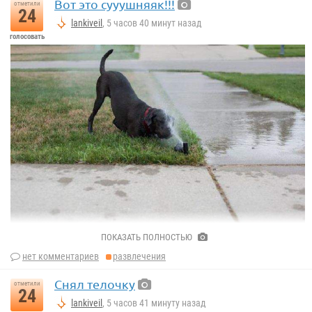
Вот это сууушняяк!!!
отметили
24
lankiveil
, 5 часов 40 минут назад
голосовать
ПОКАЗАТЬ ПОЛНОСТЬЮ
нет комментариев
развлечения
Снял телочку
отметили
24
lankiveil
, 5 часов 41 минуту назад