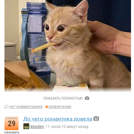
ПОКАЗАТЬ ПОЛНОСТЬЮ
нет комментариев
развлечения
До чего романтика довела
отметили
29
kingsley
, 11 часов 10 минут назад
голосовать