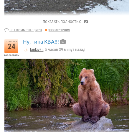
ПОКАЗАТЬ ПОЛНОСТЬЮ
нет комментариев
развлечения
Ну, типа КВА!!!
отметили
24
lankiveil
, 5 часов 39 минут назад
голосовать