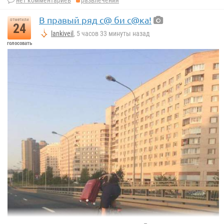
В правый ряд с@ би с@ка!
отметили
24
lankiveil
, 5 часов 33 минуты назад
голосовать