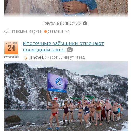
ПОКАЗАТЬ ПОЛНОСТЬЮ
нет комментариев
развлечения
Ипотечные заёмщики отмечают
отметили
24
последний взнос
голосовать
lankiveil
, 5 часов 38 минут назад