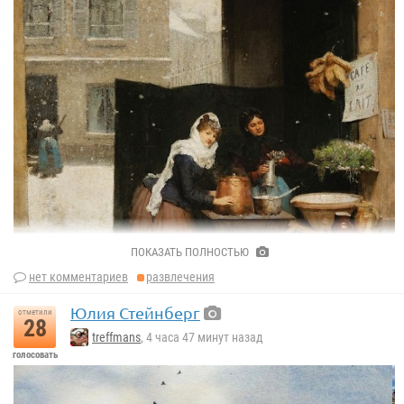
ПОКАЗАТЬ ПОЛНОСТЬЮ
нет комментариев
развлечения
Юлия Стейнберг
отметили
28
treffmans
, 4 часа 47 минут назад
голосовать