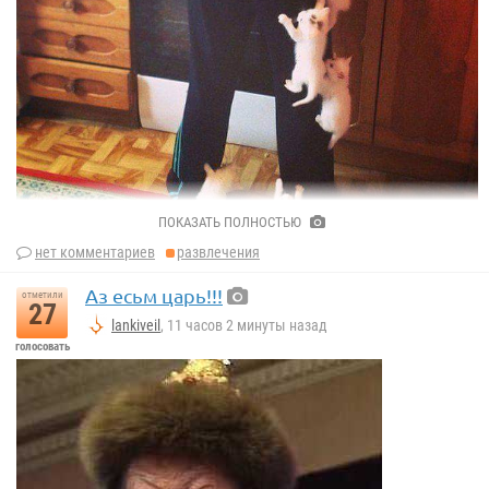
ПОКАЗАТЬ ПОЛНОСТЬЮ
нет комментариев
развлечения
Аз есьм царь!!!
отметили
27
lankiveil
, 11 часов 2 минуты назад
голосовать