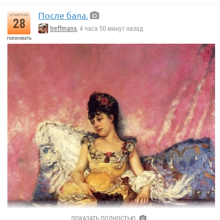
После бала.
отметили
28
treffmans
, 4 часа 50 минут назад
голосовать
«Гора Пик Ине»
Дмитрий Арсентьев
ПОКАЗАТЬ ПОЛНОСТЬЮ