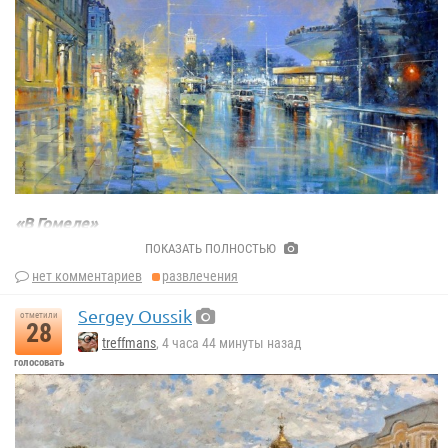
«В Гомеле»
Игорь Хайков
ПОКАЗАТЬ ПОЛНОСТЬЮ
нет комментариев
развлечения
Sergey Oussik
отметили
28
treffmans
, 4 часа 44 минуты назад
голосовать