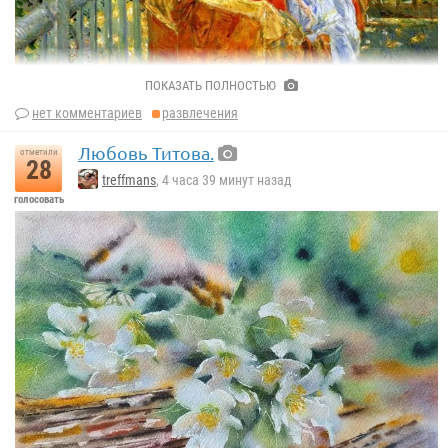
ПОКАЗАТЬ ПОЛНОСТЬЮ
«Кушетка на веранде. Кос Коб» (1914г.)
нет комментариев
развлечения
Чайльд Гассам
Любовь Титова.
отметили
28
treffmans
, 4 часа 39 минут назад
голосовать