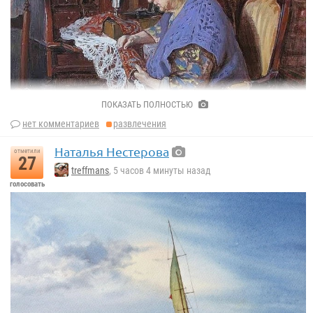
ПОКАЗАТЬ ПОЛНОСТЬЮ
нет комментариев
развлечения
Наталья Нестерова
отметили
27
treffmans
, 5 часов 4 минуты назад
голосовать
Александр Левченко.
В старой квартире