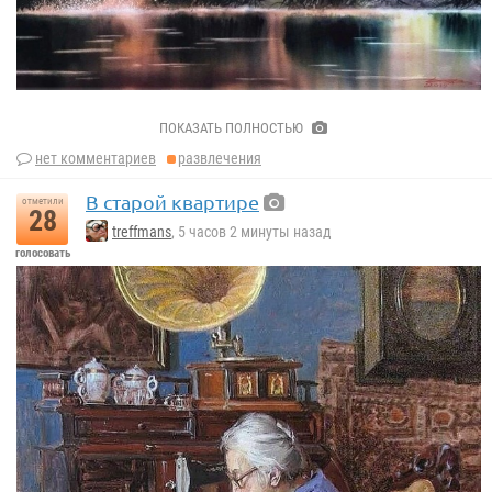
Игорь Дубовой.
ПОКАЗАТЬ ПОЛНОСТЬЮ
нет комментариев
развлечения
В старой квартире
отметили
28
treffmans
, 5 часов 2 минуты назад
голосовать