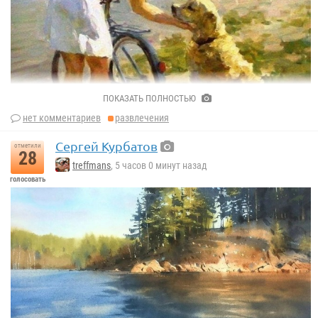
ПОКАЗАТЬ ПОЛНОСТЬЮ
нет комментариев
развлечения
Сергей Курбатов
отметили
28
treffmans
, 5 часов 0 минут назад
голосовать
«Друзья»
Владимир Гусев