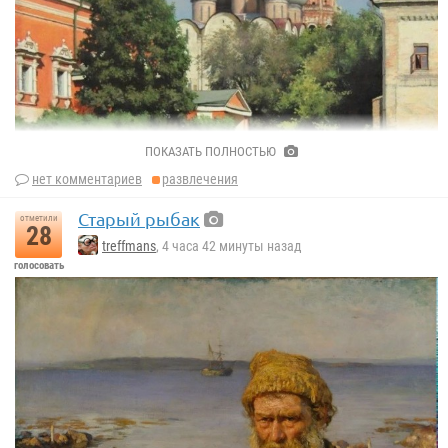
ПОКАЗАТЬ ПОЛНОСТЬЮ
нет комментариев
развлечения
Старый рыбак
отметили
28
treffmans
, 4 часа 42 минуты назад
голосовать
Александр Лактионов
«Новодевичий монастырь», 1969 год