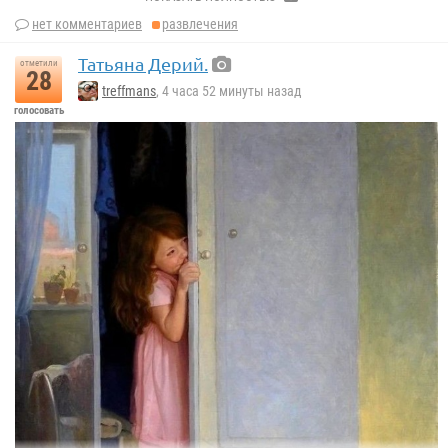
нет комментариев
развлечения
Татьяна Дерий.
отметили
28
treffmans
, 4 часа 52 минуты назад
голосовать
Юлий Леблан Стюарт.
После бала.