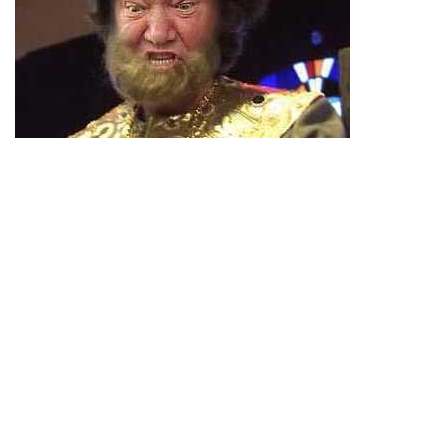
ПОКАЗАТЬ ПОЛНОСТЬЮ
нет комментариев
развлечения
Звездой подрабатывает
отметили
27
lankiveil
, 11 часов 3 минуты назад
голосовать