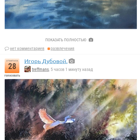
Сергей Курбатов
ПОКАЗАТЬ ПОЛНОСТЬЮ
нет комментариев
развлечения
Игорь Дубовой.
отметили
28
treffmans
, 5 часов 1 минуту назад
голосовать