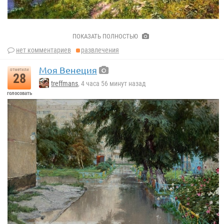
Басов Сергей Геннадьевич..
ПОКАЗАТЬ ПОЛНОСТЬЮ
нет комментариев
развлечения
Моя Венеция
отметили
28
treffmans
, 4 часа 56 минут назад
голосовать