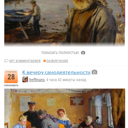
ПОКАЗАТЬ ПОЛНОСТЬЮ
нет комментариев
развлечения
К вечеру самодеятельности
отметили
28
treffmans
, 4 часа 42 минуты назад
голосовать
Ханс Хейердал
«Старый рыбак», 1891