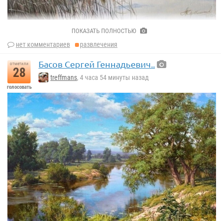
ПОКАЗАТЬ ПОЛНОСТЬЮ
Алексей Корабельников
нет комментариев
развлечения
Басов Сергей Геннадьевич..
отметили
28
treffmans
, 4 часа 54 минуты назад
голосовать