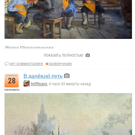
Ирина Шевандронова.
К вечеру самодеятельности
ПОКАЗАТЬ ПОЛНОСТЬЮ
нет комментариев
развлечения
В далёкий путь
отметили
28
treffmans
, 4 часа 43 минуты назад
голосовать