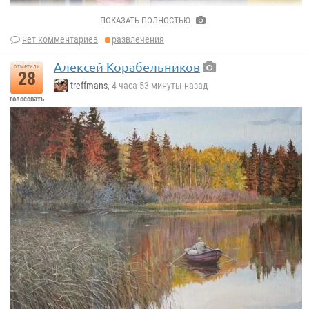
ПОКАЗАТЬ ПОЛНОСТЬЮ
нет комментариев
развлечения
Алексей Корабельников
отметили
28
treffmans
, 4 часа 53 минуты назад
голосовать
Татьяна Дерий.