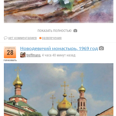
Любовь Титова.
ПОКАЗАТЬ ПОЛНОСТЬЮ
нет комментариев
развлечения
Новодевичий монастырь, 1969 год
отметили
28
treffmans
, 4 часа 40 минут назад
голосовать