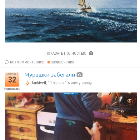
Наталья Нестерова
ПОКАЗАТЬ ПОЛНОСТЬЮ
нет комментариев
развлечения
Мурашки забегали
отметили
32
lankiveil
, 11 часов 1 минуту назад
голосовать