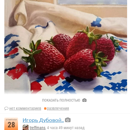
Юлия Стейнберг
ПОКАЗАТЬ ПОЛНОСТЬЮ
нет комментариев
развлечения
Игорь Дубовой..
отметили
28
Константин Батин
treffmans
, 4 часа 49 минут назад