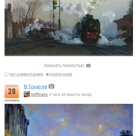
Николай Дмитриевич Кузнецов
ПОКАЗАТЬ ПОЛНОСТЬЮ
«В далёкий путь» (1954)
нет комментариев
развлечения
В Гомеле
отметили
28
treffmans
, 4 часа 44 минуты назад
голосовать