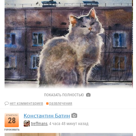
Виктор Жельбер.
Продавщица молока зимой
ПОКАЗАТЬ ПОЛНОСТЬЮ
нет комментариев
развлечения
Константин Батин
отметили
28
treffmans
, 4 часа 48 минут назад
голосовать