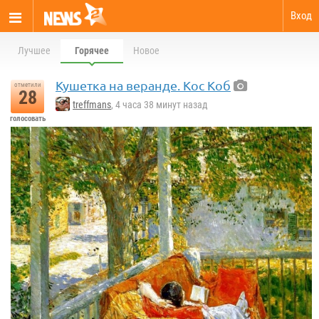
Вход
Лучшее
Горячее
Новое
Кушетка на веранде. Кос Коб
отметили
28
treffmans
, 4 часа 38 минут назад
голосовать