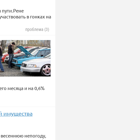
м пути.Рене
частвовать в гонках на
проблема (3)
го месяца и на 0,6%
й имущества
 весеннюю непогоду,