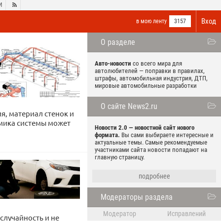
И

Вход
в мою ленту
3157
О разделе
Авто-новости
со всего мира для
автолюбителей — поправки в правилах,
штрафы, автомобильная индустрия, ДТП,
мировые автомобильные разработки
О сайте News2.ru
я, материал стенок и
амика системы может
Новости 2.0 — новостной сайт нового
формата.
Вы сами выбираете интересные и
актуальные темы. Самые рекомендуемые
участниками сайта новости попадают на
главную страницу.
подробнее
Модераторы раздела
Модератор
Исправлений
случайность и не