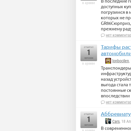
В последние г
в архиве
доступных куп
погрузимся в 
которых не пр
GR86Сюрприз,
прежнему раду
нет коммента
Тарифы раст
отметил
1
автомобили
человек
lonbocilen
,
в архиве
Транспондеры,
инфраструктур
назад устройс
выгода стала 
постоянные с
впоследствии
нет коммента
Аббревиатур
отметил
1
Cars
, 18 А
человек
В современно
в архиве