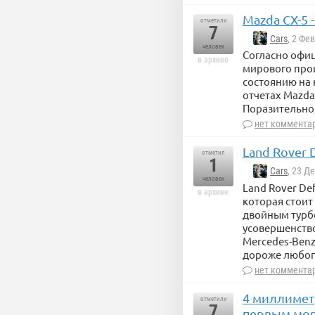
Mazda CX-5
отметили
7
Cars
, 2 Фе
человек
Согласно офиц
в архиве
мирового прои
состоянию на 
отчетах Mazda
Поразительно,
нет коммента
Land Rover 
отметил
1
Cars
, 23 Д
человек
Land Rover De
в архиве
которая стоит
двойным турб
усовершенство
Mercedes-Benz
дороже любого
нет коммента
4 миллимет
отметили
7
первым мо