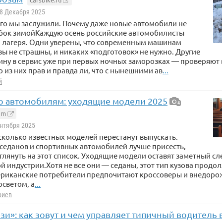
 8 Декабря 2025
го мы заслужили. Почему даже новые автомобили не
ок зимойКаждую осень российские автомобилисты
а лагеря. Одни уверены, что современным машинам
ы не страшны, и никаких «подготовок» не нужно. Другие
ну в сервис уже при первых ночных заморозках — проверяют в
о из них прав и правда ли, что с нынешними ав
...
й
о автомобилям: уходящие модели 2025
4
om
ентября 2025
есколько известных моделей перестанут выпускать.
седанов и спортивных автомобилей лучше присесть,
глянуть на этот список. Уходящие модели оставят заметный сл
 индустрии.Хотя не все они — седаны, этот тип кузова продол
ериканские потребители предпочитают кроссоверы и внедоро
светом, а
...
риев
зи»: как зовут и чем управляет типичный водитель 