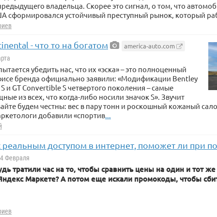
редыдущего владельца. Скорее это сигнал, о том, что автомоб
ША сформировался устойчивый преступный рынок, который раб
риев
inental - что то на богатом
america-auto.com
арта
пытается убедить нас, что их «эска» – это полноценный
фисе бренда официально заявили: «Модификации Bentley
 S и GT Convertible S четвертого поколения – самые
ные из всех, что когда-либо носили значок S». Звучит
вайте будем честны: вес в пару тонн и роскошный кожаный сал
аркетологи добавили «спортив
...
й
 реальным доступом в интернет, поможет ли при по
14 Февраля
дь тратили час на то, чтобы сравнить цены на один и тот же
 Яндекс Маркете? А потом еще искали промокоды, чтобы сби
риев