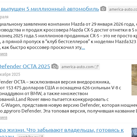
 - выпущен 5 миллионный автомобиль
america-auto.
враля
иальному заявлению компании Mazda от 29 января 2026 года,
зводства и продаж кроссовера Mazda CX-5 достиг отметки в 5
конец 2025 года.5 миллионов проданных CX-5 – это не просто к
, а прямой пропуск в “клуб бестселлеров” к моделям Mazda323
 как быстро кроссовер проскочил эту
...
риев
Defender OCTA 2025
america-auto.com
2
екабря 2025
fender OCTA – эксклюзивная версия внедорожника,
 от 153 475 долларов США и оснащена 626-сильным V-8 с
онаддувом от BMW, а также множеством
ваний.Land Rover явно пытается конкурировать с
 G-Wagen, представив новую версию Defender, которая мощнее
 другого Defender. Эта топовая версия, получившая название 
риев
ра жизни. Что забывают владельцы, готовясь к
розам
carsbike.ru