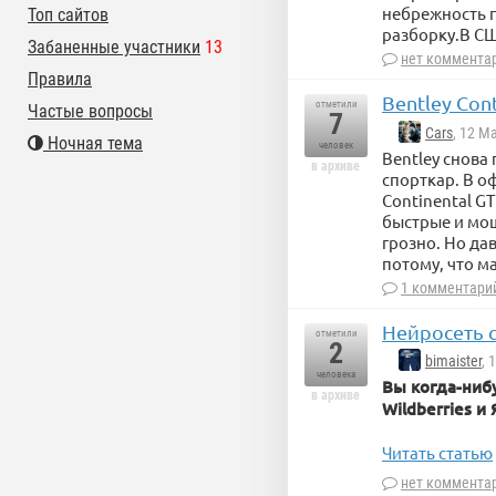
небрежность п
Топ сайтов
разборку.В С
Забаненные участники
13
нет коммента
Правила
Bentley Cont
отметили
Частые вопросы
7
Cars
, 12 М
Ночная тема
человек
Bentley снова 
в архиве
спорткар. В о
Continental GT
быстрые и мощ
грозно. Но да
потому, что м
1 комментари
Нейросеть с
отметили
2
bimaister
, 
человека
Вы когда-нибу
в архиве
Wildberries и
Читать статью
нет коммента