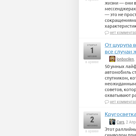
жизни — они в
мессенджерах
— это не прос
сокращениями.
характеристик
нет коммента
От шурупа в
отметил
1
все случаи
человек
lonbocilen
,
в архиве
50 умных лай
автомобиль ст
спутником, ко
неожиданными
советов, кото
охватывают ра
нет коммента
Кругосветка
отметили
2
Cars
, 2 Ап
человека
Этот раллийны
в архиве
символом прик