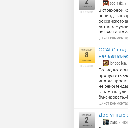
2
soglasie
, 
человека
В страховой 
в архиве
период с янва
российского а
летнего мужчи
возраст автом
нет коммента
ОСАГО под л
отметили
8
нельзя вые
человек
lonbocilen
,
в архиве
Полис, котор
пропустить зн
иногда простя
не рекомендац
гаража на улиц
буксировать.«
нет коммента
Доступные а
отметили
2
Cars
, 7 Ию
человека