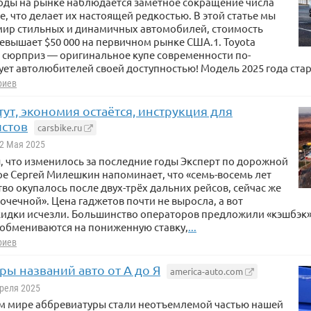
оды на рынке наблюдается заметное сокращение числа
е, что делает их настоящей редкостью. В этой статье мы
мир стильных и динамичных автомобилей, стоимость
евышает $50 000 на первичном рынке США.1. Toyota
 сюрприз — оригинальное купе современности по-
ет автолюбителей своей доступностью! Модель 2025 года старт
риев
ут, экономия остаётся, инструкция для
стов
carsbike.ru
 2 Мая 2025
 что изменилось за последние годы Эксперт по дорожной
е Сергей Милешкин напоминает, что «семь-восемь лет
тво окупалось после двух-трёх дальних рейсов, сейчас же
точечной». Цена гаджетов почти не выросла, а вот
кидки исчезли. Большинство операторов предложили «кэшбэк»
 обмениваются на пониженную ставку,
...
риев
ы названий авто от А до Я
america-auto.com
преля 2025
м мире аббревиатуры стали неотъемлемой частью нашей