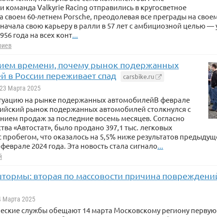
 команда Valkyrie Racing отправились в кругосветное
а своем 60-летнем Porsche, преодолевая все преграды на свое
ачала свою карьеру в ралли в 57 лет с амбициозной целью — у
956 года на всех конт
...
риев
ием времени, почему рынок подержанных
й в России переживает спад
carsbike.ru
 23 Марта 2025
итуацию на рынке подержанных автомобилейВ феврале
сийский рынок подержанных автомобилей столкнулся с
нием продаж за последние восемь месяцев. Согласно
тва «Автостат», было продано 397,1 тыс. легковых
 пробегом, что оказалось на 5,5% ниже результатов предыдуще
 феврале 2024 года. Эта новость стала сигнало
...
й
штормы: вторая по массовости причина повреждени
14 Марта 2025
еские службы обещают 14 марта Московскому региону первую