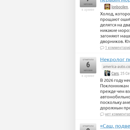
человек
lonbocilen
,
в архиве
Холод, которо
прощают ошиб
делятся на дв
никакие мороз
загоняют маши
дворников. Кт
1 комментари
Некролог п
отметили
6
america-auto.c
человек
Cars
, 25 С
в архиве
В 2026 году н
Поклонникам 
прежде чем вз
автомобильной
поскольку ам
дорожным про
нет коммента
«Саш, подве
отметили