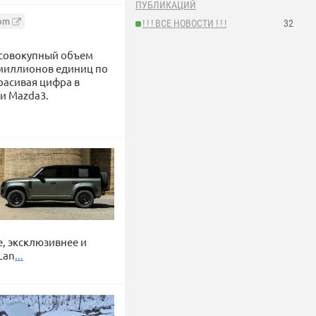
ПУБЛИКАЦИЙ
com
! ! ! ВСЕ НОВОСТИ ! ! !
32
 совокупный объем
 миллионов единиц по
расивая цифра в
 и Mazda3.
, эксклюзивнее и
Lan
...