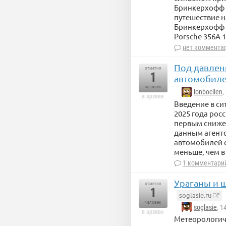
Бринкерхофф и
путешествие н
Бринкерхофф н
Porsche 356A 1
нет коммента
Под давлен
отметил
1
автомобиле
человек
lonbocilen
,
в архиве
Введение в с
2025 года рос
первым сниже
данным агентс
автомобилей с
меньше, чем в
1 комментари
Ураганы и 
отметил
1
soglasie.ru
человек
soglasie
, 
в архиве
Метеорологич