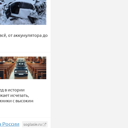
сё, от аккумулятора до
ед в истории
жает исчезать,
жники с высоким
в России
soglasie.ru