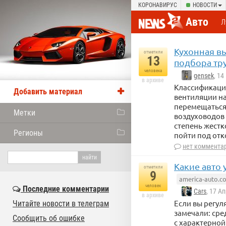
КОРОНАВИРУС
НОВОСТИ
Авто
Л
Кухонная в
отметили
13
подбора тр
человека
gensek
, 1
в архиве
Классификаци
Добавить материал
вентиляции на
перемещаться
Метки
воздуховодов 
степень жестк
Регионы
пойти под от
нет коммента
Какие авто 
отметили
9
america-auto.c
человек
Последние комментарии
Cars
, 17 А
в архиве
Если вы регул
Читайте новости в телеграм
замечали: ср
Сообщить об ошибке
с характерной