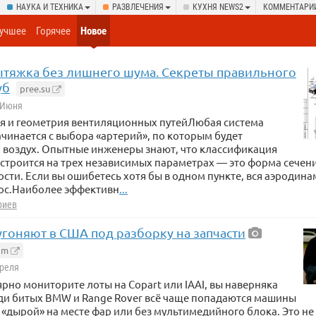
НАУКА И ТЕХНИКА
РАЗВЛЕЧЕНИЯ
КУХНЯ NEWS2
КОММЕНТАРИ
учшее
Горячее
Новое
ытяжка без лишнего шума. Секреты правильного
уб
pree.su
4 Июня
я и геометрия вентиляционных путейЛюбая система
чинается с выбора «артерий», по которым будет
 воздух. Опытные инженеры знают, что классификация
строится на трех независимых параметрах — это форма сечени
ости. Если вы ошибетесь хотя бы в одном пункте, вся аэродин
кос.Наиболее эффективн
...
риев
угоняют в США под разборку на запчасти
om
преля
ярно мониторите лоты на Copart или IAAI, вы наверняка
еди битых BMW и Range Rover всё чаще попадаются машины
 «дырой» на месте фар или без мультимедийного блока. Это не 