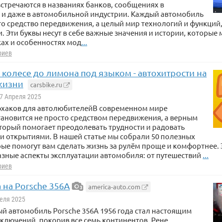
стречаются в названиях банков, сообщениях в
 и даже в автомобильной индустрии. Каждый автомобиль
то средство передвижения, а целый мир технологий и функций
 Эти буквы несут в себе важные значения и истории, которые м
ах и особенностях мод
...
риев
 колесе до лимона под языком - автохитрости на
 жизни
carsbike.ru
 7 Апреля 2025
фхаков для автолюбителейВ современном мире
ановится не просто средством передвижения, а верным
торый помогает преодолевать трудности и радовать
 открытиями. В нашей статье мы собрали 50 полезных
рые помогут вам сделать жизнь за рулём проще и комфортнее.
зные аспекты эксплуатации автомобиля: от путешествий
...
риев
 на Porsche 356A
america-auto.com
3
реля 2025
й автомобиль Porsche 356A 1956 года стал настоящим
лючений, покорив все семь континентов. Рене