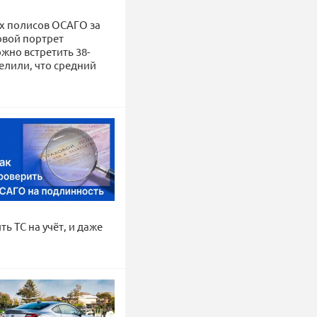
х полисов ОСАГО за
овой портрет
жно встретить 38-
елили, что средний
ь ТС на учёт, и даже