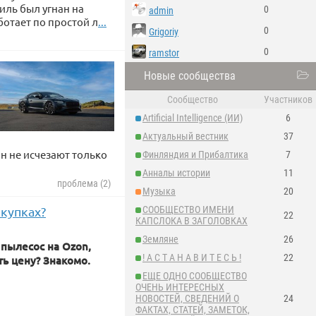
иль был угнан на
0
admin
отает по простой л
...
0
Grigoriy
0
ramstor
Новые сообщества
Сообщество
Участников
Artificial Intelligence (ИИ)
6
Актуальный вестник
37
он не исчезают только
Финляндия и Прибалтика
7
Анналы истории
11
проблема (2)
Музыка
20
купках?
СООБЩЕСТВО ИМЕНИ
22
КАПСЛОКА В ЗАГОЛОВКАХ
Земляне
26
 пылесос на Ozon,
! А С Т А Н А В И Т Е С Ь !
22
ть цену? Знакомо.
ЕЩЕ ОДНО СООБЩЕСТВО
ОЧЕНЬ ИНТЕРЕСНЫХ
НОВОСТЕЙ, СВЕДЕНИЙ О
24
ФАКТАХ, СТАТЕЙ, ЗАМЕТОК,