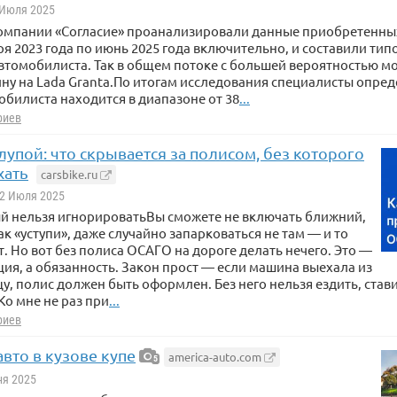
9 Июля 2025
компании «Согласие» проанализировали данные приобретенны
ря 2023 года по июнь 2025 года включительно, и составили тип
втомобилиста. Так в общем потоке с большей вероятностью мо
ну на Lada Granta.По итогам исследования специалисты опред
обилиста находится в диапазоне от 38
...
риев
упой: что скрывается за полисом, без которого
хать
carsbike.ru
 2 Июля 2025
ый нельзя игнорироватьВы сможете не включать ближний,
ак «уступи», даже случайно запарковаться не там — и то
т. Но вот без полиса ОСАГО на дороге делать нечего. Это —
ия, а обязанность. Закон прост — если машина выехала из
у, полис должен быть оформлен. Без него нельзя ездить, ставит
Ко мне не раз при
...
риев
вто в кузове купе
america-auto.com
5
ня 2025