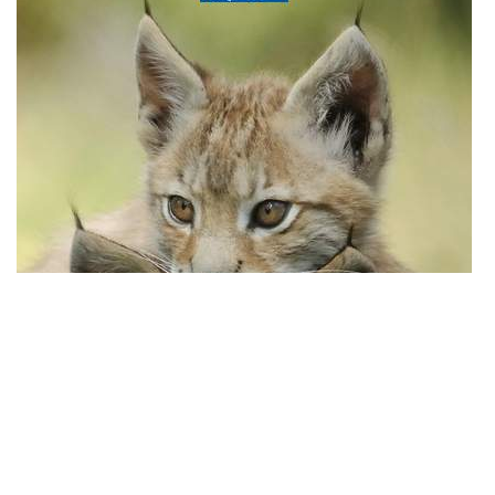
иттрий и много других элементов, рассказали РИА Новости
в в Минобрнауки. Минерал назвали «Кольский
ашкрофтин». Стоит такая находка намного дороже золота:
только за налет на породе средняя цена составляет $145
(~11,5 тыс. рублей) за миллиметр.
Обнаружили кристалл исследователи из Кольского
научного центра РАН, СПбГУ и Минералогического музея
им. А. Е. Ферсмана в Кировском руднике Хибинского
массива.
ПОКАЗАТЬ ПОЛНОСТЬЮ
нет комментариев
развлечения
Вот это настоящий праздник!
отметили
26
Кольский ашкрофтин
, 2 Августа
[новый участник]