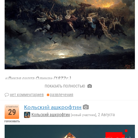
Игорь Сахаров
«Дикая охота Одина» (1872г.)
Петер-Николай Арбо
ПОКАЗАТЬ ПОЛНОСТЬЮ
нет комментариев
развлечения
Кольский ашкрофтин
отметили
29
Кольский ашкрофтин
, 2 Августа
[новый участник]
голосовать