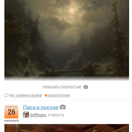
ПОКАЗАТЬ ПОЛНОСТЬЮ
нет комментариев
развлечения
Пара в поезде
отметили
26
treffmans
, 4 Августа
голосовать
«Утёс в лунном свете»