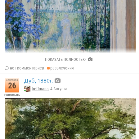
ПОКАЗАТЬ ПОЛНОСТЬЮ
нет комментариев
развлечения
Дуб, 1880г.
отметили
26
treffmans
, 4 Августа
голосовать