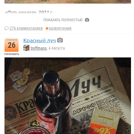
«Путь ниндзя», 2021 г.
Даниил Кудряшов.
ПОКАЗАТЬ ПОЛНОСТЬЮ
276 комментариев
развлечения
Красный луч
отметили
26
treffmans
, 4 Августа
голосовать