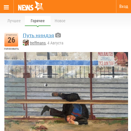
Вход
Лучшее
Горячее
Новое
Путь ниндзя
отметили
26
treffmans
, 4 Августа
голосовать