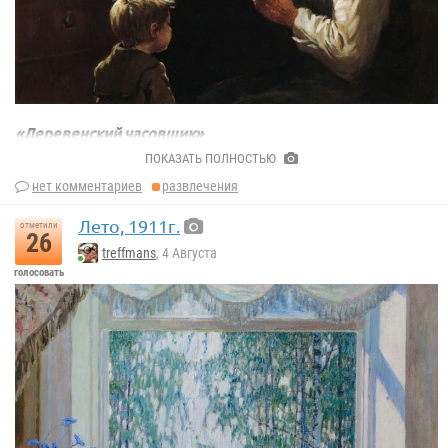
«Деревенский часовщик»
Эббот Фуллер Грэйвз
ПОКАЗАТЬ ПОЛНОСТЬЮ
нет комментариев
развлечения
Лето, 1911г.
отметили
26
treffmans
, 4 Августа
голосовать