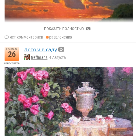
ПОКАЗАТЬ ПОЛНОСТЬЮ
нет комментариев
развлечения
Летом в саду
отметили
26
treffmans
, 4 Августа
голосовать
Роман Божков
Вечер, 2024г.