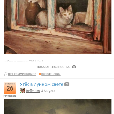
«Кот в окне» (2011г.)
Дмитрий Бочкарёв
ПОКАЗАТЬ ПОЛНОСТЬЮ
нет комментариев
развлечения
Утёс в лунном свете
отметили
26
treffmans
, 4 Августа
голосовать