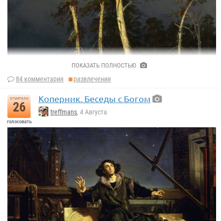
ПОКАЗАТЬ ПОЛНОСТЬЮ
84 комментария
развлечения
Коперник. Беседы с Богом
отметили
26
treffmans
, 4 Августа
голосовать