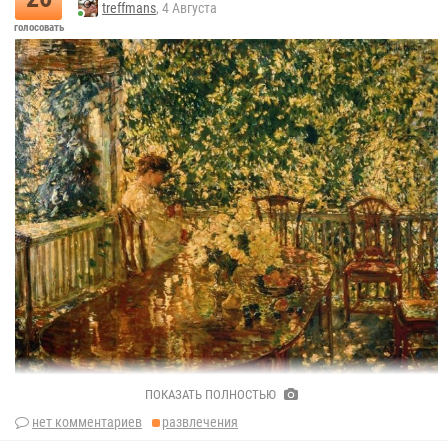
treffmans
, 4 Августа
голосовать
ПОКАЗАТЬ ПОЛНОСТЬЮ
«Летнее крыльцо мистера и миссис Вуд»
нет комментариев
развлечения
Чайльд Гассам