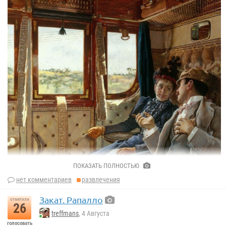
Август Пипенхаген.
ПОКАЗАТЬ ПОЛНОСТЬЮ
нет комментариев
развлечения
Закат. Рапалло
отметили
26
treffmans
, 4 Августа
голосовать