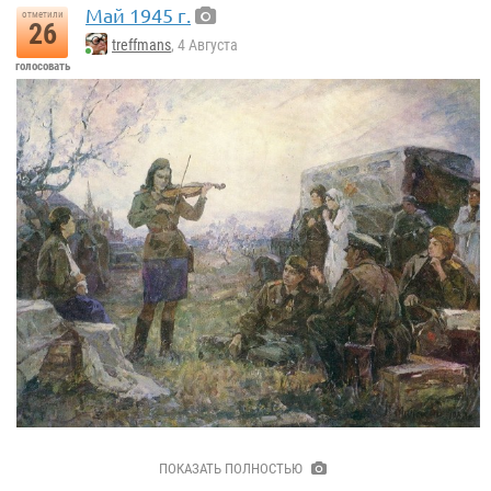
Май 1945 г.
отметили
26
treffmans
, 4 Августа
голосовать
«Май 1945 г.» 1983 г.
ПОКАЗАТЬ ПОЛНОСТЬЮ
Григорий Семенович Минский.