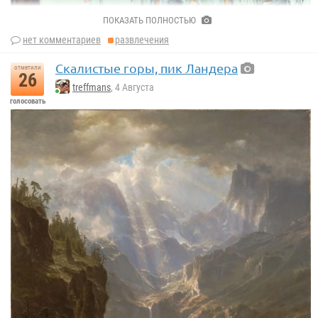
ПОКАЗАТЬ ПОЛНОСТЬЮ
нет комментариев
развлечения
Скалистые горы, пик Ландера
отметили
26
treffmans
, 4 Августа
голосовать
«Французские пароходы в Гавре»
Алексей Петрович Боголюбов.