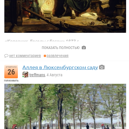
«Песчаный берег», 1879 г.
Шишкин Иван Иванович.
«Коперник. Беседы с Богом» 1873 г.
Ян Матейко.
ПОКАЗАТЬ ПОЛНОСТЬЮ
нет комментариев
развлечения
Аллея в Люксембургском саду
отметили
26
treffmans
, 4 Августа
голосовать