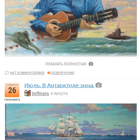
ПОКАЗАТЬ ПОЛНОСТЬЮ
Короленко Иван Иванович.
Портрет Высоцкого. 2013.
нет комментариев
развлечения
Июль. В Антарктиде зима.
отметили
26
treffmans
, 4 Августа
голосовать