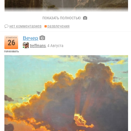
ПОКАЗАТЬ ПОЛНОСТЬЮ
нет комментариев
развлечения
Вечер
отметили
26
treffmans
, 4 Августа
голосовать
«Скалистые горы, пик Ландера» 1863 г.
Альберт Бирштадт.