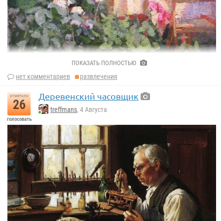
ПОКАЗАТЬ ПОЛНОСТЬЮ
нет комментариев
развлечения
Деревенский часовщик
отметили
26
«Летом в саду»
treffmans
, 4 Августа
Василий Худяков
голосовать