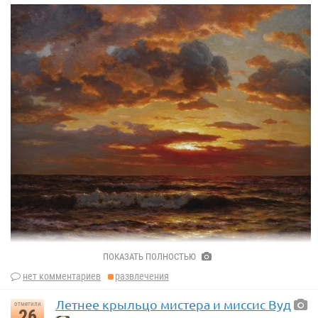
«Пара в поезде» 1895 г.
Рикардо Лопес Кабрера.
ПОКАЗАТЬ ПОЛНОСТЬЮ
«Закат. Рапалло», 1920-е гг..
нет комментариев
развлечения
Иван Фёдорович Шультце.
Летнее крыльцо мистера и миссис Вуд
отметили
26