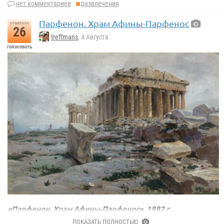
нет комментариев
развлечения
Парфенон. Храм Афины-Парфенос
отметили
26
treffmans
, 4 Августа
голосовать
«Парфенон. Храм Афины-Парфенос», 1882 г.
Василий Дмитриевич Поленов.
ПОКАЗАТЬ ПОЛНОСТЬЮ