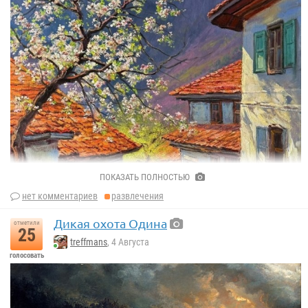
ПОКАЗАТЬ ПОЛНОСТЬЮ
нет комментариев
развлечения
Дикая охота Одина
отметили
25
treffmans
, 4 Августа
голосовать
«Улочка в предгорье»