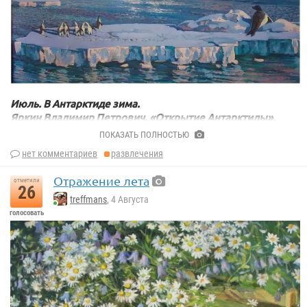
Июль. В Антарктиде зима.
Яркин Владимир Петрович. «Открытие Антарктиды».
1989.
ПОКАЗАТЬ ПОЛНОСТЬЮ
нет комментариев
развлечения
Отражение лета
отметили
26
treffmans
, 4 Августа
голосовать