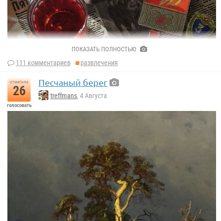
ПОКАЗАТЬ ПОЛНОСТЬЮ
111 комментариев
развлечения
Песчаный берег
отметили
26
treffmans
, 4 Августа
голосовать
«Красный луч» 2022 г.
Николай Иванович Мазур.