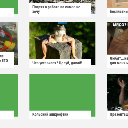
Погряз в работе по самое не
хочу
Бесплатны
ле
Любят...н
е ЕГЭ
Что уставился? Целуй, давай!
для меня 
Кольский ашкрофтин
Презентац