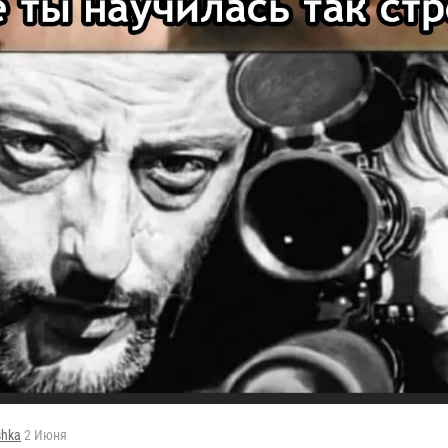
shka
2 Июня