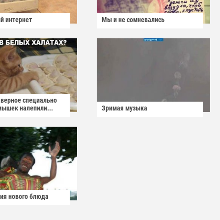
й интернет
Мы и не сомневались
аверное специально
мышек налепили...
Зримая музыка
ия нового блюда