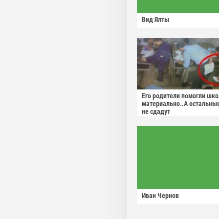
Вид Ялты
Его родители помогли шко
материально..А остальны
не сдадут
Иван Чернов