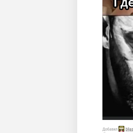
Добавил
blja