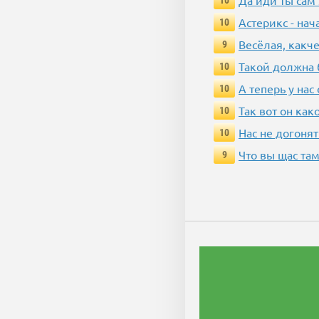
Да иди ты сам
10
Астерикс - нач
10
Весёлая, какч
9
Такой должна 
10
А теперь у нас
10
Так вот он ка
10
Нас не догонят
10
Что вы щас там
9