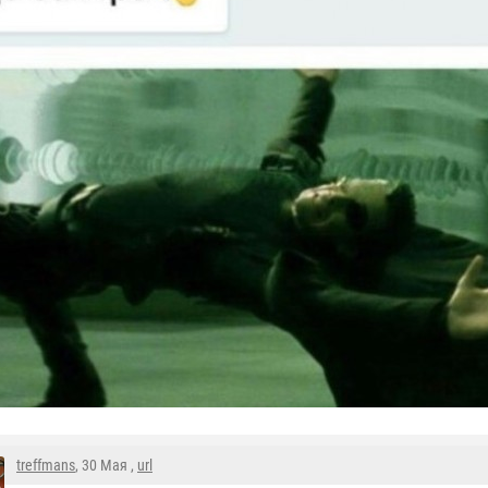
treffmans
, 30 Мая ,
url