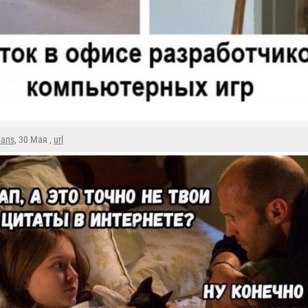
mans
, 30 Мая ,
url