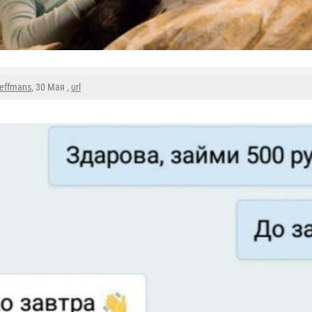
reffmans
, 30 Мая ,
url