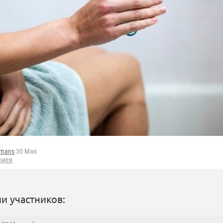
fmans
30 Мая
риев
и участников: