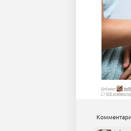
Добавил
tref
926 коммента
Комментари