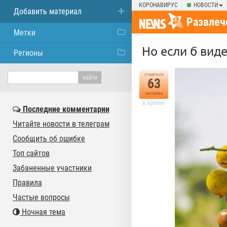
КОРОНАВИРУС
НОВОСТИ
Добавить материал
Развлеч
Метки
Но если б виде
Регионы
отметили
63
человека
в архиве
Последние комментарии
Читайте новости в телеграм
Сообщить об ошибке
Топ сайтов
Забаненные участники
Правила
Частые вопросы
Ночная тема