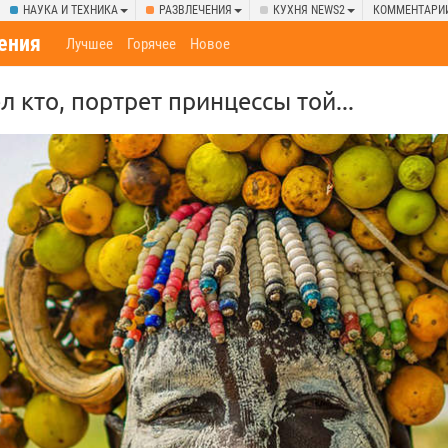
НАУКА И ТЕХНИКА
РАЗВЛЕЧЕНИЯ
КУХНЯ NEWS2
КОММЕНТАРИ
ения
Лучшее
Горячее
Новое
л кто, портрет принцессы той...