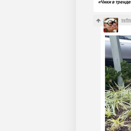
«Чики в тренде
treff