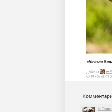
«Но если б ви
Добавил
tref
10 комментар
Комментари
treffmans