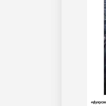
«фукусим