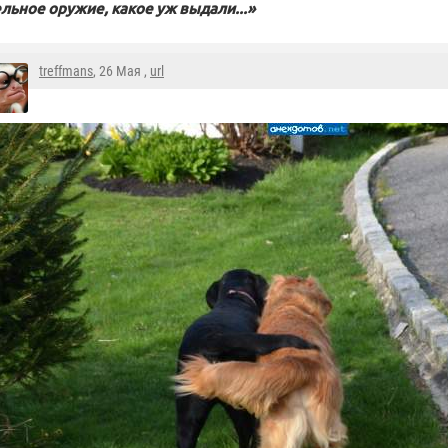
льное оружие, какое уж выдали...»
treffmans
, 26 Мая ,
url