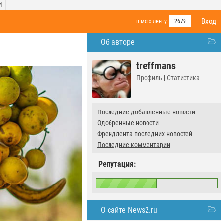
И
Вход
в мою ленту
2679
Об авторе
treffmans
Профиль
|
Статистика
Последние добавленные новости
Одобренные новости
Френдлента последних новостей
Последние комментарии
Репутация:
О сайте News2.ru