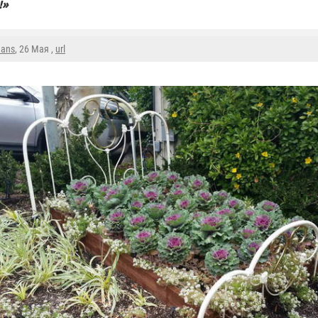
!»
mans
, 26 Мая ,
url