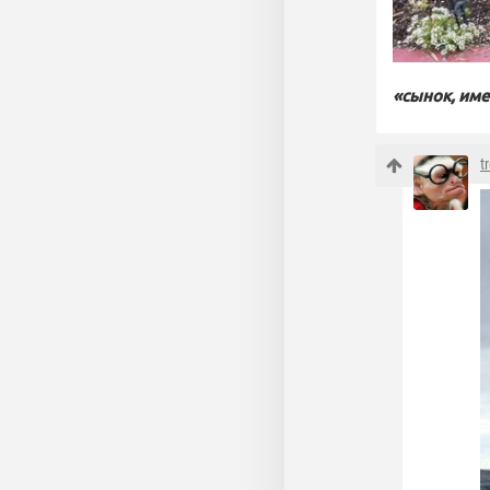
«сынок, име
t