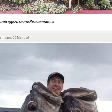
нно здесь мы тебя и нашли...»
reffmans
, 26 Мая ,
url