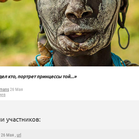
дел кто, портрет принцессы той...»
fmans
26 Мая
иев
и участников:
, 26 Мая ,
url