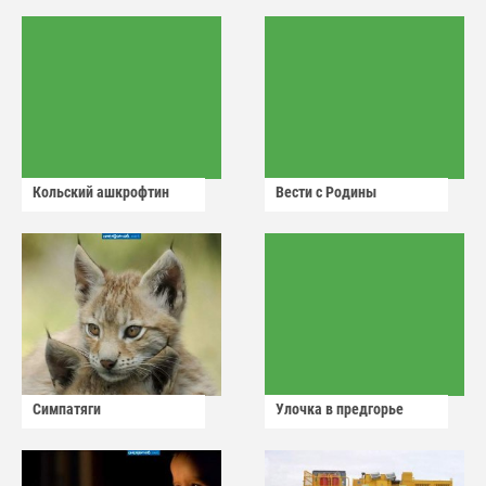
Кольский ашкрофтин
Вести с Родины
Симпатяги
Улочка в предгорье