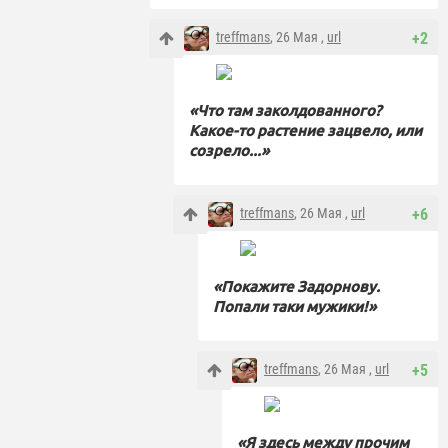
treffmans
, 26 Мая ,
url
+2
«Что там заколдованного?
Какое-то растение зацвело, или
созрело...»
treffmans
, 26 Мая ,
url
+6
«Покажите Задорнову.
Попали таки мужики!»
treffmans
, 26 Мая ,
url
+5
«Я здесь между прочим