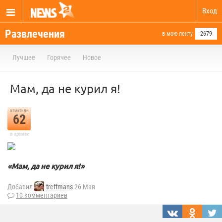
Вход
Развлечения
в мою ленту
2679
Лучшее
Горячее
Новое
Мам, да не курил я!
отметили
62
в архиве
«Мам, да не курил я!»
Добавил
treffmans
26 Мая
10 комментариев