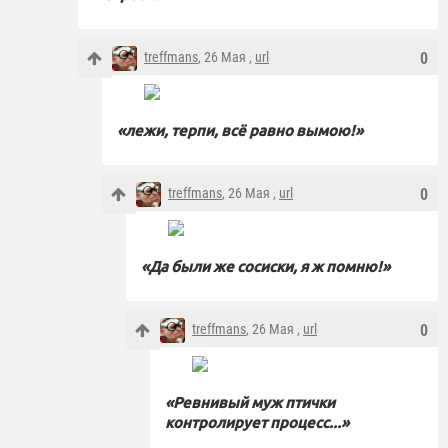
treffmans
, 26 Мая ,
url
0
«лежи, терпи, всё равно вымою!»
treffmans
, 26 Мая ,
url
0
«Да были же сосиски, я ж помню!»
treffmans
, 26 Мая ,
url
0
«Ревнивый муж птички
контролирует процесс...»