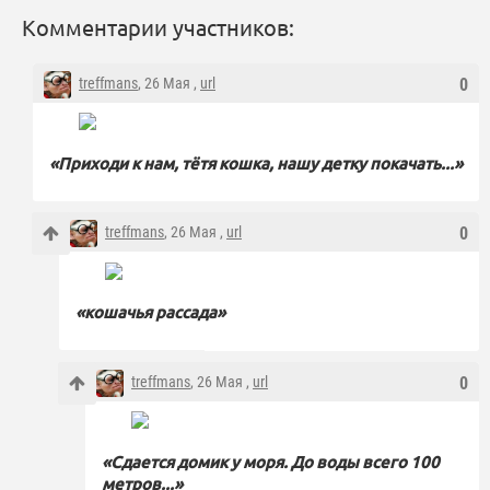
Комментарии участников:
treffmans
, 26 Мая ,
url
0
«Приходи к нам, тётя кошка, нашу детку покачать...»
treffmans
, 26 Мая ,
url
0
«кошачья рассада»
treffmans
, 26 Мая ,
url
0
«Сдается домик у моря. До воды всего 100
метров...»