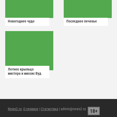
Новогоднее чудо
Последнее печенье
Летнее крыльцо
мистера и миссис Вуд
News2.ru
:
О сервисе
|
Статистика
| admin@news2.ru
18+