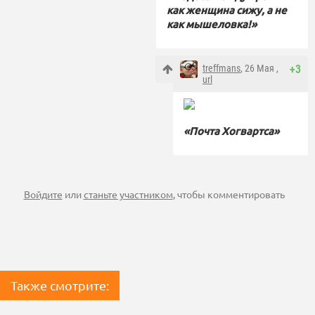
как женщина сижу, а не
как мышеловка!»
treffmans
, 26 Мая ,
+3
url
«Почта Хогвартса»
Войдите
или
станьте участником
, чтобы комментировать
Также смотрите: