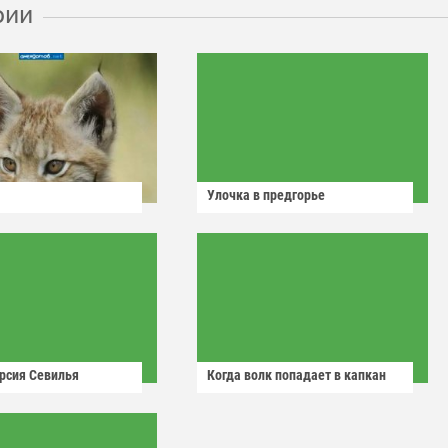
рии
Улочка в предгорье
рсия Севилья
Когда волк попадает в капкан