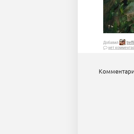
Добавил
tref
нет коммента
Комментари