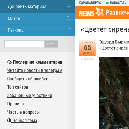
КОРОНАВИРУС
НОВОСТИ
Добавить материал
Развлеч
Метки
«Цветёт сирень
Регионы
Эдуард Вырж
отметили
65
«Цветёт сирен
человек
в архиве
Последние комментарии
Читайте новости в телеграм
Сообщить об ошибке
Топ сайтов
Забаненные участники
Правила
Частые вопросы
Ночная тема