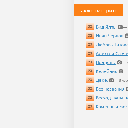
Также смотрите:
Вид Ялты
23
— 
Иван Чернов
23
Любовь Титов
23
Алексей Савч
23
Полдень.
23
— 5
Келейник
23
— 
Двое.
23
— 5 час
Без названия
23
Восход луны н
23
Каменный мос
23