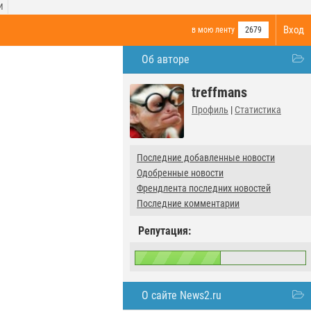
И
Вход
в мою ленту
2679
Об авторе
treffmans
Профиль
|
Статистика
Последние добавленные новости
Одобренные новости
Френдлента последних новостей
Последние комментарии
Репутация:
О сайте News2.ru