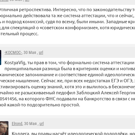
тличная ретроспектива. Интересно, что по законодательству 
ормально действовала та же система аттестации, что и сейчас,
ь и подход комиссий, судя по всему, были иными. Западные кр
 для спекуляций о «советском конформизме», хотя юридическ
тельный процесс.
-KOCMOC-
, 30 Мая ,
url
KostyaVlg, ты прав в том, что формально система аттестаци
принципиальная разница была в критериях оценки и мотива
ханическое запоминание и соответствие единой идеологическо
ческое мышление. Сейчас же, при всех недостатках ЕГЭ и ОГЭ, 
тивизировать оценку знаний, хотя это и вылилось в бесконечну
учайно не разыскиваемый педофил Заблоцкий Алексей Георг
0541456, на которого ФНС подавали на банкротство в связи с 
вой какой-то подозрительно простой.
Elrond
, 30 Мая ,
url
Коллега, вы правы насчёт идеологической подоплёки, но