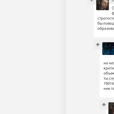
О
ф
строгост
бы повод
образова
на ме
крити
объек
ты сл
78016
ник т