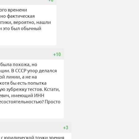
того времени
 но фактическая
итики, вероятно, нашли
и это был обычный
+10
и была похожа, но
ции. В СССР упор делался
й линии, а не на
хотя бы есть попытка
ю зубрежку тестов. Кстати,
иевич, имеющий ИНН
несостоятельностью? Просто
+3
 с юридической точки зрения