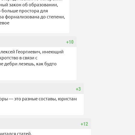
ьный закон об образовании,
о больше простора для
ура формализована до степени,
евое
+10
Алексей Георгиевич, имеющий
ротство в связи с
е дебри лезешь, как будто
+3
поры — это разные составы, юристам
+12
читался статей.