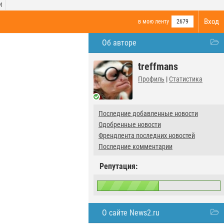
И
Вход
в мою ленту
2679
Об авторе
treffmans
Профиль
|
Статистика
Последние добавленные новости
Одобренные новости
Френдлента последних новостей
Последние комментарии
Репутация:
О сайте News2.ru