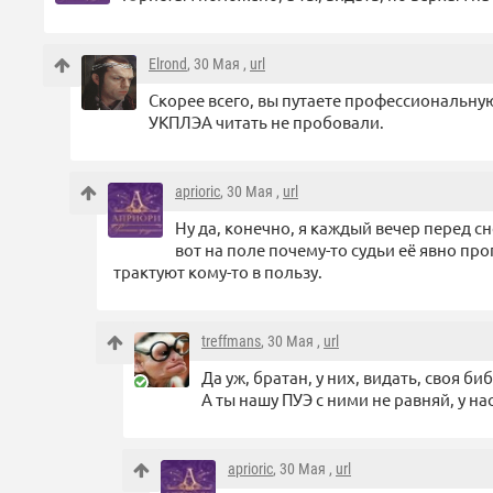
Elrond
, 30 Мая ,
url
Скорее всего, вы путаете профессиональную
УКПЛЭА читать не пробовали.
aprioric
, 30 Мая ,
url
Ну да, конечно, я каждый вечер перед 
вот на поле почему-то судьи её явно пр
трактуют кому-то в пользу.
treffmans
, 30 Мая ,
url
Да уж, братан, у них, видать, своя 
А ты нашу ПУЭ с ними не равняй, у нас
aprioric
, 30 Мая ,
url