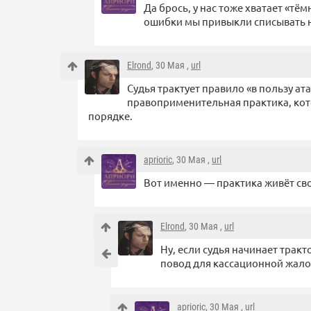
Да брось, у нас тоже хватает «тё
ошибки мы привыкли списывать на
Elrond
, 30 Мая ,
url
Судья трактует правило «в пользу а
правоприменительная практика, кот
порядке.
aprioric
, 30 Мая ,
url
Вот именно — практика живёт свое
Elrond
, 30 Мая ,
url
Ну, если судья начинает трак
повод для кассационной жало
aprioric
, 30 Мая ,
url