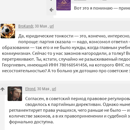
Вот это я понимаю — принц
BroKandr
, 30 Мая ,
url
Да, юридические тонкости — это, конечно, интересно,
попроще: партия сказала — надо, комсомол ответил —
образовании — так его и не было нужды, когда главным уче
коммунизма». Сейчас-то у нас законов нагородили, а толку? 
перетряхивают. Ты, кстати, случайно не разыскиваемый пед
Георгиевич, имеющий ИНН 780160541456, на которого ФНС под
несостоятельностью? А то больно уж дотошно про советские
Elrond
, 30 Мая ,
url
Согласен, в советский период правовое регулиро
сводилось к партийным директивам. Однако нын
регламентирует права учащихся, чего раньше не было — и
количестве законов, а в их правоприменении и судебной з
формально доступна.