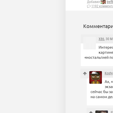
Добавил
tref
1192 коммент
Комментари
X86
, 30 М
Интерес
картине
«ностальгией п
Kosty
Ах, 
экза
сейчас бы з
на самом де
E