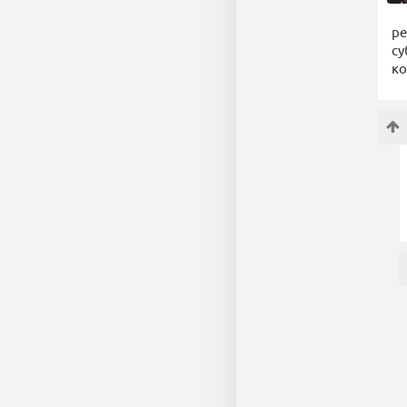
ре
су
ко