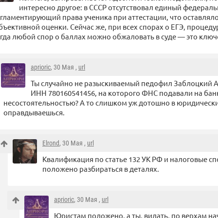
интересно другое: в СССР отсутствовал единый федерал
гламентирующий права ученика при аттестации, что оставлял
бъективной оценки. Сейчас же, при всех спорах о ЕГЭ, процед
гда любой спор о баллах можно обжаловать в суде — это ключ
aprioric
, 30 Мая ,
url
Ты случайно не разыскиваемый педофил Заблоцкий 
ИНН 780160541456, на которого ФНС подавали на банк
несостоятельностью? А то слишком уж дотошно в юридически
оправдываешься.
Elrond
, 30 Мая ,
url
Квалификация по статье 132 УК РФ и налоговые с
положено разбираться в деталях.
aprioric
, 30 Мая ,
url
Юристам положено, а ты, видать, по верхам на