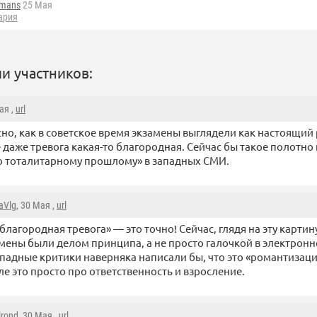
fmans
25 Мая
ария
и участников:
ая ,
url
но, как в советское время экзамены выглядели как настоящий
 даже тревога какая-то благородная. Сейчас бы такое полотно
о тоталитарному прошлому» в западных СМИ.
aVlg
, 30 Мая ,
url
«благородная тревога» — это точно! Сейчас, глядя на эту карти
мены были делом принципа, а не просто галочкой в электронн
ападные критики наверняка написали бы, что это «романтизаци
ле это просто про ответственность и взросление.
lrond
, 30 Мая ,
url