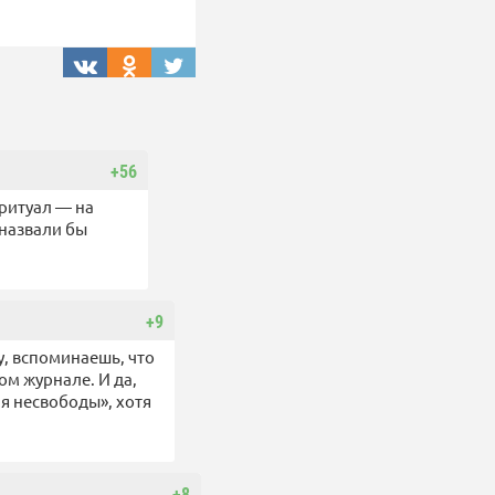
+56
 ритуал — на
 назвали бы
+9
ну, вспоминаешь, что
ом журнале. И да,
я несвободы», хотя
+8