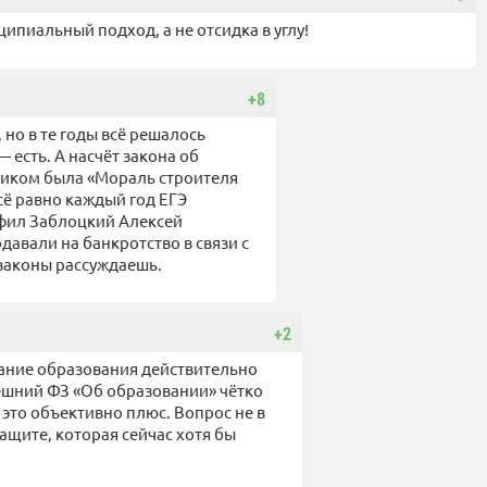
ипиальный подход, а не отсидка в углу!
+8
 но в те годы всё решалось
 есть. А насчёт закона об
бником была «Мораль строителя
Всё равно каждый год ЕГЭ
офил Заблоцкий Алексей
авали на банкротство в связи с
 законы рассуждаешь.
+2
вание образования действительно
ешний ФЗ «Об образовании» чётко
 это объективно плюс. Вопрос не в
ащите, которая сейчас хотя бы