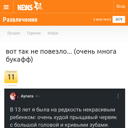
Вход
Развлечения
в мою ленту
2679
Лучшее
Горячее
Новое
вот так не повезло... (очень многа
букафф)
отметили
11
в архиве