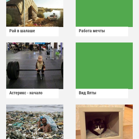
Рай в шалаше
Работа мечты
Астерикс - начало
Вид Ялты