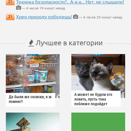
Техника безопасности?.. А-а-а... Нет, не слышали!
21
— 6 часов 19 минут назад
Хрен природу победишь!
21
— 6 часов 20 минут назад
Лучшее в категории
А может не будем его
Да были же сосиски, я ж
ловить, пусть тока
помню!!
поближе подойдет