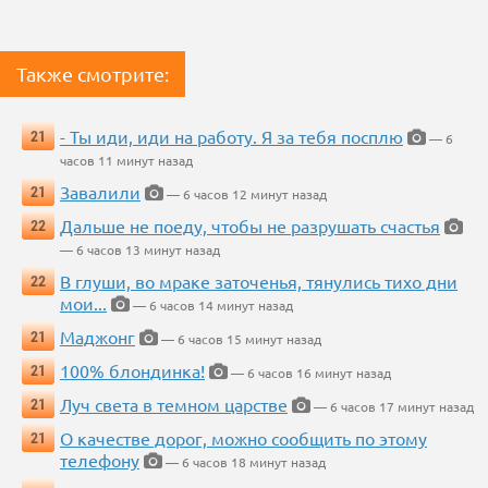
Также смотрите:
- Ты иди, иди на работу. Я за тебя посплю
21
— 6
часов 11 минут назад
Завалили
21
— 6 часов 12 минут назад
Дальше не поеду, чтобы не разрушать счастья
22
— 6 часов 13 минут назад
В глуши, во мраке заточенья, тянулись тихо дни
22
мои...
— 6 часов 14 минут назад
Маджонг
21
— 6 часов 15 минут назад
100% блондинка!
21
— 6 часов 16 минут назад
Луч света в темном царстве
21
— 6 часов 17 минут назад
О качестве дорог, можно сообщить по этому
21
телефону
— 6 часов 18 минут назад