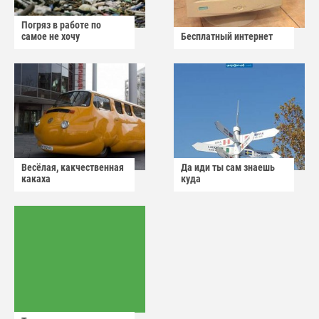
Погряз в работе по
самое не хочу
Бесплатный интернет
Весёлая, какчественная
Да иди ты сам знаешь
какаха
куда