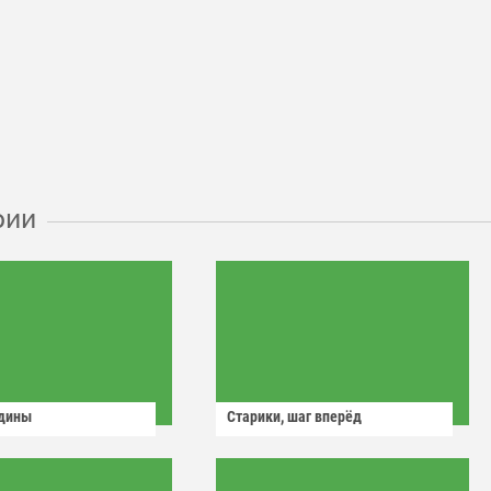
рии
одины
Старики, шаг вперёд