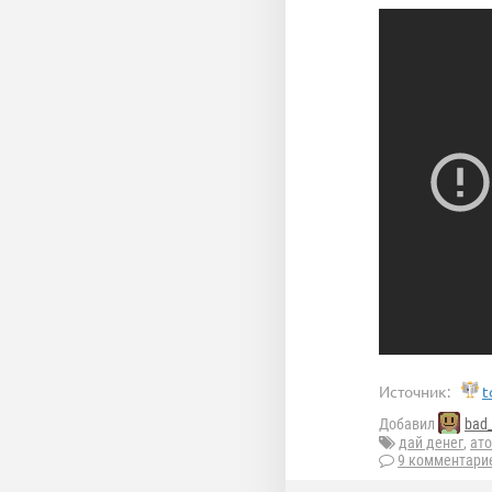
Источник:
t
Добавил
bad
дай денег
,
ато
9 комментари