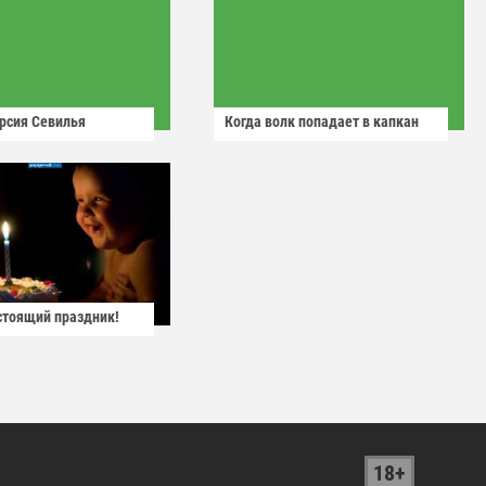
рсия Севилья
Когда волк попадает в капкан
астоящий праздник!
18+