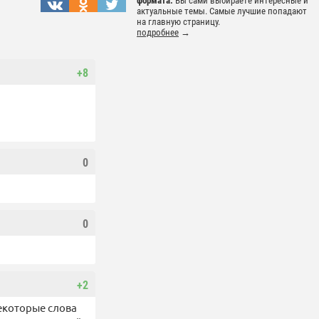
формата.
Вы сами выбираете интересные и
актуальные темы. Самые лучшие попадают
на главную страницу.
подробнее
→
+8
0
0
+2
некоторые слова