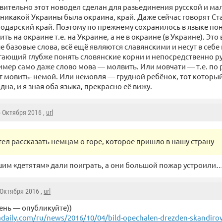
вительно этот новодел сделан для разьединения русской и ма
никакой Украины была окраина, край. Даже сейчас говорят Ст
одарский край. Поэтому по прежнему сохранилось в языке пон
ить на окраине т.е. на Украине, а не в окраине (в Украине). Это
е базовые слова, всё ещё являются славянскими и несут в себ
ающий глубже понять словянские корни и непосредственно ру
мер само даже слово мова — молвить. Или мовчати — т.е. по ру
 мовить- немой. Или немовля — грудной ребёнок, тот который
дна, и я зная оба языка, прекрасно её вижу.
5 Октября 2016 ,
url
тел рассказать немцам о горе, которое пришло в нашу страну
им «детятям» дали поиграть, а они большой пожар устроили
5 Октября 2016 ,
url
ень — опубликуйте))
adaily.com/ru/news/2016/10/04/bild-opechalen-drezden-skandirova