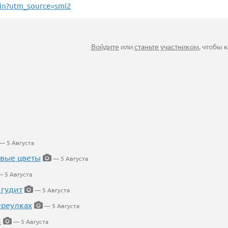
lin?utm_source=smi2
Войдите
или
станьте участником
, чтобы
— 5 Августа
евые цветы
— 5 Августа
 5 Августа
 гудит
— 5 Августа
ереулках
— 5 Августа
й
— 5 Августа