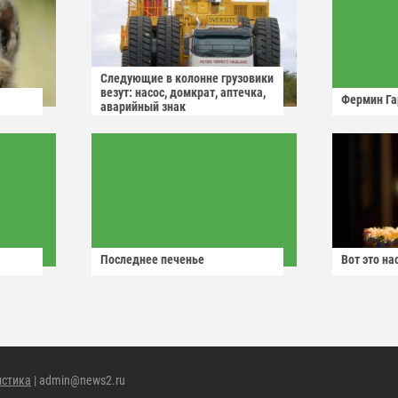
Следующие в колонне грузовики
везут: насос, домкрат, аптечка,
Фермин Га
аварийный знак
Последнее печенье
Вот это н
истика
| admin@news2.ru