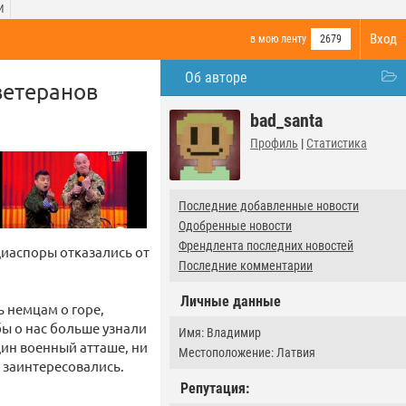
И
Вход
в мою ленту
2679
Об авторе
ветеранов
bad_santa
Профиль
|
Статистика
Последние добавленные новости
Одобренные новости
Френдлента последних новостей
диаспоры отказались от
Последние комментарии
Личные данные
ь немцам о горе,
ы о нас больше узнали
Имя: Владимир
один военный атташе, ни
Местоположение: Латвия
е заинтересовались.
Репутация: