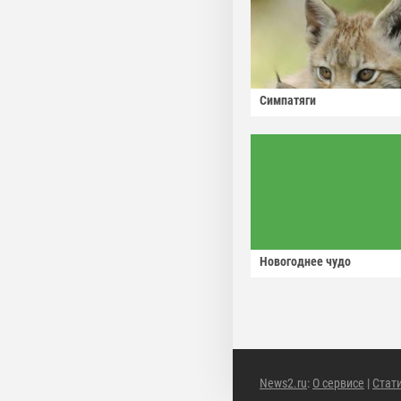
Симпатяги
Новогоднее чудо
News2.ru
:
О сервисе
|
Стат