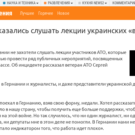
НАУКА И ТЕХНИКА
РАЗВЛЕЧЕНИЯ
КУХНЯ NEWS2
КОММЕНТАРИ
ения
Лучшее
Горячее
Новое
казались слушать лекции украинских «
нии не захотели слушать лекции участников АТО, которые
лью провести ряд публичных мероприятий, посвященных
ассе. Об инциденте рассказал ветеран АТО Сергей
, в Германии и журналисты, и даже представители украинской 
я поехал в Германию, взяв свою форму, медали. Хотел рассказат
о в нашу страну, чтобы получить еще больше поддержки, чтоб
и на этой войне. Но так случилось, что ни один журналист, ни 
, ни депутаты мне в этом деле не помогли. В Германии нами н
стало индикатором того, что работа идет плохо».