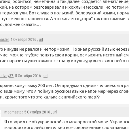
огано, робиться, неметчина и так далее, создаётся впечатление
ский, на котором разговаривали и хохлы и москали, но потом 
ы тормознули. Вот слушаю польский, белорусский языки, нор
тут смешно становится. А что касается „горя“ так оно самими
о, должен сказать…
aster
, 4 Октября 2016 ,
url
о никуда не рвался и не тормозил. Но зная русский язык чере
чие, можно глубже понять свои корни, осмыслить истотный см
ие паразиты уничтожают с страну и культуру вызывая к ней от
atvey37
, 5 Октября 2016 ,
url
краинскому языку 200 лет. Он придуман одним человеком в ра
о видимому, что я пойму в русском языке например через слов
и, кроме того что это калька с английского map??
magmaster
, 5 Октября 2016 ,
url
Я говорил не об украинской а о молоросской мове. Украинс
малоросского действительно все современные слова заимств