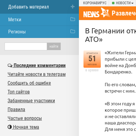
КОРОНАВИРУС
НОВОСТИ
Добавить материал
Развлеч
Метки
В Германии от
Регионы
АТО»
«Жители Герма
отметили
51
прибыли с це
войне на Донб
Последние комментарии
человек
в архиве
Бондаренко.
Читайте новости в телеграм
Сообщить об ошибке
По его словам
встречи с ним.
Топ сайтов
Забаненные участники
«В этом году 
Правила
которое пришл
и не оставлял
Частые вопросы
наша диаспора
Ночная тема
Для меня это 