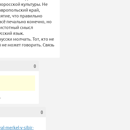
лоросской культуры. Не
авропольский край,
ятие, что правильно
 всё печально конечно, но
е истотный смысл
сский язык.
сски молчать. Тот, кто не
 не может говорить. Связь
0
…
0
l-merkel-v-sibir-