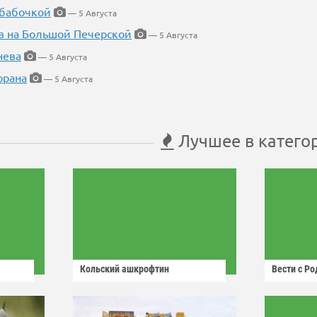
 бабочкой
— 5 Августа
в на Большой Печерской
— 5 Августа
нева
— 5 Августа
орана
— 5 Августа
Лучшее в катего
Кольский ашкрофтин
Вести с Р