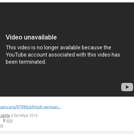
opru.org/47986/zhiteli-german...
_santa
4 Октября 2016
404
ев