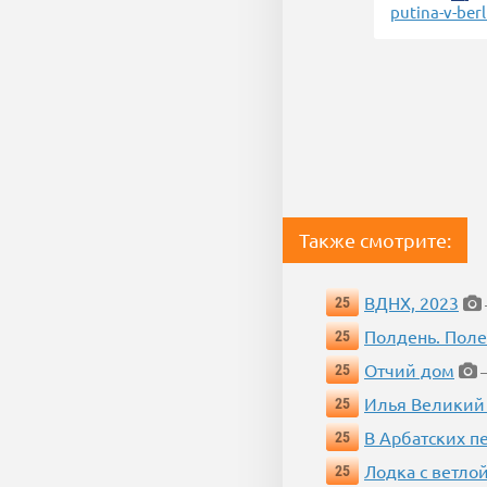
putina-v-ber
Также смотрите:
ВДНХ, 2023
25
Полдень. Пол
25
Отчий дом
25
—
Илья Великий
25
В Арбатских п
25
Лодка с ветло
25