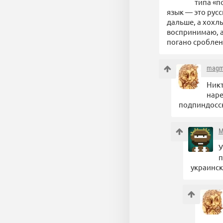
типа «п
язык — это рус
дальше, а хохл
воспринимаю, а 
погано сроблен
magm
Никт
наре
подпиндосск
M
У
п
украинск