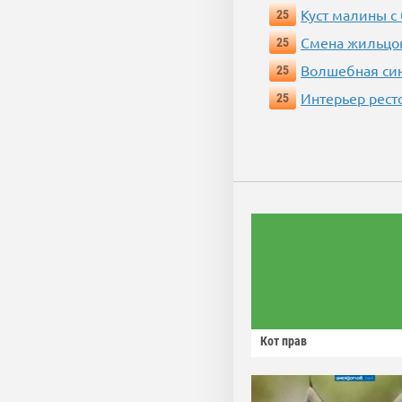
Куст малины с
25
Смена жильцо
25
Волшебная си
25
Интерьер рест
25
Кот прав