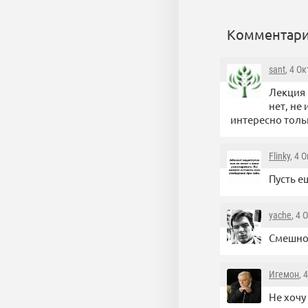
Комментари
sant
, 4 О
Лекция 
нет, не
интересно толь
Flinky
, 4 
Пусть е
yache
, 4 
Смешн
Игемон
, 
Не хочу