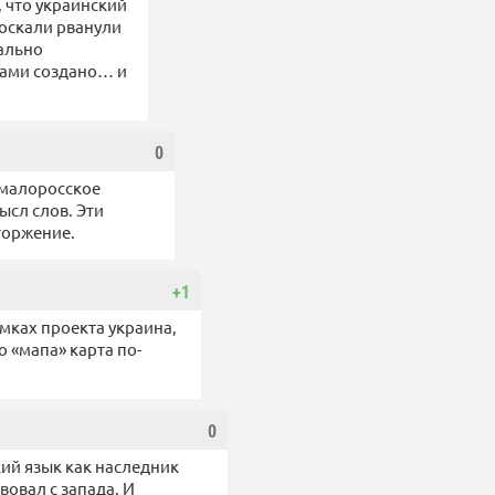
, что украинский
москали рванули
мально
 вами создано… и
0
з малоросское
ысл слов. Эти
торжение.
+1
мках проекта украина,
о «мапа» карта по-
0
кий язык как наследник
овал с запада. И