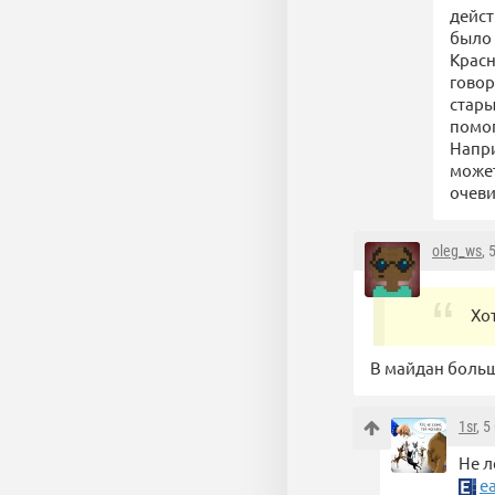
дейст
было 
Красн
говор
стары
помог
Напри
может
очеви
oleg_ws
, 
Хо
В майдан больш
1sr
, 
Не л
e