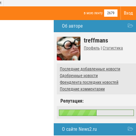
И
Вход
в мою ленту
2679
Об авторе
treffmans
Профиль
|
Статистика
Последние добавленные новости
Одобренные новости
Френдлента последних новостей
Последние комментарии
Репутация:
О сайте News2.ru