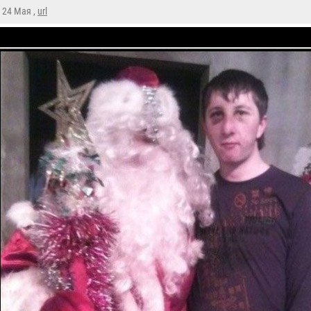
, 24 Мая ,
url