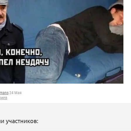
fmans
24 Мая
риев
и участников: