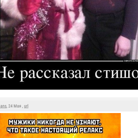
mans
, 24 Мая ,
url