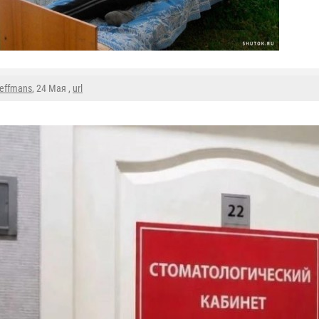
reffmans
, 24 Мая ,
url