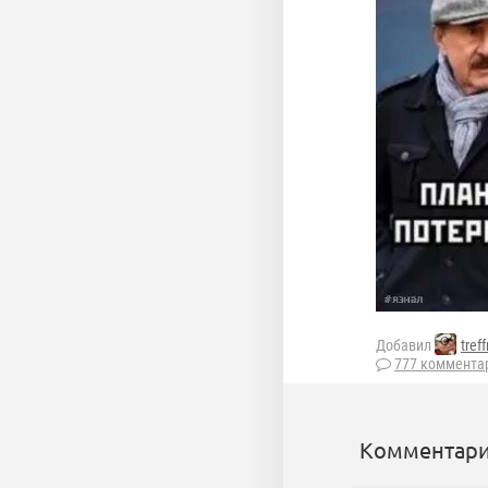
Добавил
tref
777 коммента
Комментари