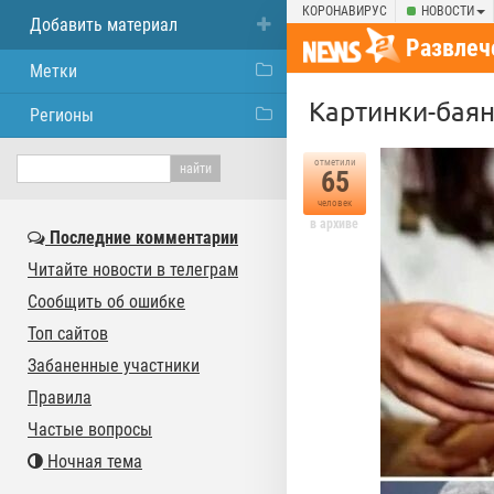
КОРОНАВИРУС
НОВОСТИ
Добавить материал
Развлеч
Метки
Картинки-баян
Регионы
отметили
65
человек
в архиве
Последние комментарии
Читайте новости в телеграм
Сообщить об ошибке
Топ сайтов
Забаненные участники
Правила
Частые вопросы
Ночная тема