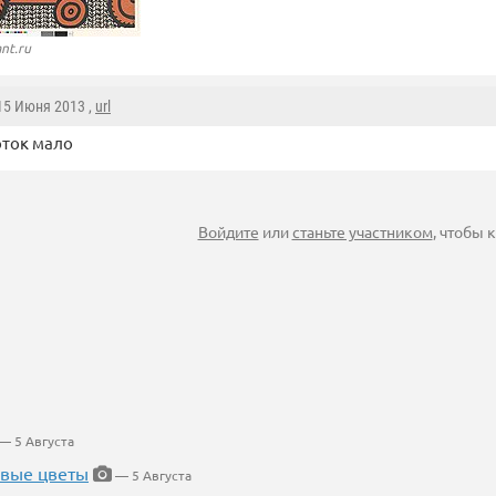
nt.ru
 15 Июня 2013 ,
url
оток мало
Войдите
или
станьте участником
, чтобы
— 5 Августа
евые цветы
— 5 Августа