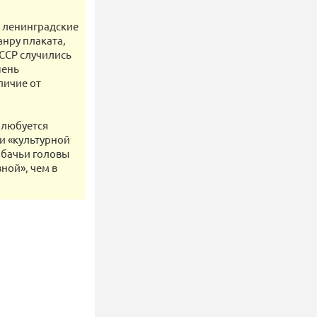
и ленинградские
нру плаката,
ССР случились
пень
личие от
 любуется
и «культурной
обачьи головы
ной», чем в