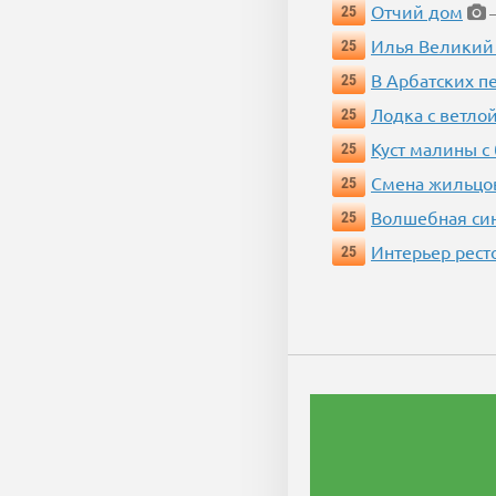
Отчий дом
25
—
Илья Великий
25
В Арбатских п
25
Лодка с ветло
25
Куст малины с
25
Смена жильцо
25
Волшебная си
25
Интерьер рест
25