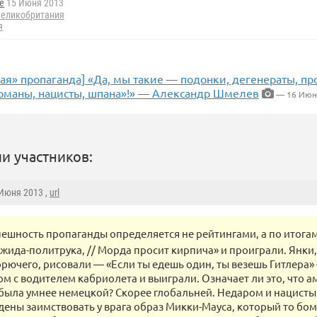
e
15 Июня 2013
еликобритания
я
ая» пропаганда] «Да, мы такие — подонки, дегенераты, п
команы, нацисты, шпана»!» — Александр Шмелев
— 16 Июн
и участников:
 Июня 2013 ,
url
пешность пропаганды определяется не рейтингами, а по итога
жида-политрука, // Морда просит кирпича» и проиграли. Янки,
рючего, рисовали — «Если ты едешь один, ты везешь Гитлера»
м с водителем кабриолета и выиграли. Означает ли это, что 
была умнее немецкой? Скорее глобальней. Недаром и нацисты
ены заимствовать у врага образ Микки-Мауса, который то бом