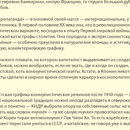
 евреями-банкирами, милую Францию, то глушил большой ду
абов.
пропаганда» — в основной своей массе — интернациональна, у 
точника. В первой половине ХХ века она, что в революционном
ическом варианте, восходила к опыту Первой мировой войны,
ской катастрофы столетия. Она породила и экспрессионистску
ойны» — особенно преуспели в натурализме японцы, и эстетик
кую, коминтерновскую графику.
нского плаката, на котором капиталист выдавливает из солдат
биков, можно вообразить, если не знать, где и когда он созда
стской, хоть коммунистической газеты. Кстати, в Японии нек
ты сделали в мирное время отличную карьеру в космополити
тская графика коммунистических режимов после 1950 года — 
 национальной традиции можно иногда разглядеть в северок
но и понятно — КНДР выбрала опору на собственные силы: не 
ть над словом «чучхе» — ту же самую «чучхе» провозгласил н
 Кореи тиран-антикоммунист Пак Чжон Хи. То есть корейские
ент перестали учиться в СССР, а китайские, не говоря уже о вь
.