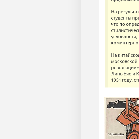
На результа
студенты пр
что по опре
стилистичес
условности,
коминтернов
На китайско
московской 
революции» 
Линь Бяо и К
1951 году, с