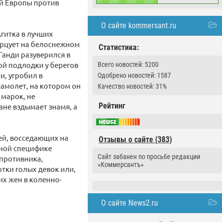
ой Европы против
О сайте kommersant.ru
гитка в лучших
арцует на белоснежном
Статистика:
Ганди разуверился в
ой подлодки у берегов
Всего новостей: 5200
и, угробил в
Одобрено новостей: 1587
самолет, на котором он
Качество новостей: 31%
 марок, не
Рейтинг
ане вздымает знамя, а
ей, восседающих на
Отзывы о сайте (383)
ьной специфике
Сайт забанен по просьбе редакции
 противника,
«Коммерсантъ»
тки голых девок или,
их жен в коленно-
О сайте News2.ru