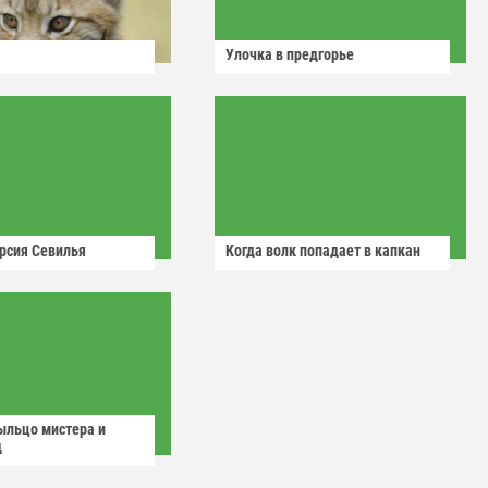
Улочка в предгорье
рсия Севилья
Когда волк попадает в капкан
ыльцо мистера и
д