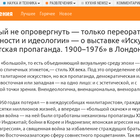
НАУКА И ТЕХНИКА
РАЗВЛЕЧЕНИЯ
КУХНЯ NEWS2
КОММЕНТАРИ
ения
Лучшее
Горячее
Новое
рый не опровергнуть — только переорат
ности и идеологии» — о выставке «Иск
тская пропаганда. 1900–1976» в Лондо
«большой», то есть объединяющий визуальную среду эпохи —
о спичечных этикеток,— стиль ХХ века. Под это определение 
талитарное искусство», но вся пропаганда, демократическая и
восточная или западная — на одно лицо: и с эстетической, и с
й точки зрения. Внеидеологична, вненациональна, внеморал
1950 годах потерял — в междоусобицах «милитаристов», гражда
ятки миллионов жизней, а впереди — «большой скачок» и «ку
ая война — на ней были отработаны механизмы пропаганды ХХ
Индокитай; бойни в Корее и Индонезии; японская агрессия на
«агрессия», а священная война за избавление страждущих брат
кую Восточноазиатскую сферу совместного процветания». Так в