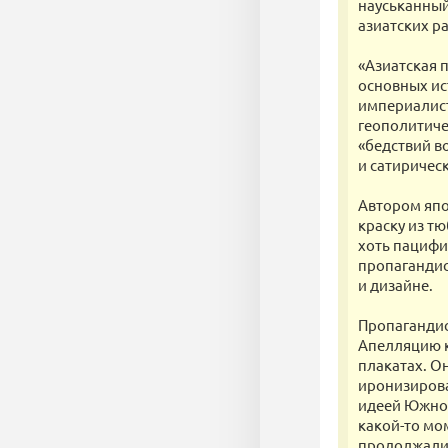
науськанный
азиатских р
«Азиатская 
основных ис
империалист
геополитиче
«бедствий в
и сатиричес
Автором япо
краску из тю
хоть пацифи
пропагандис
и дизайне.
Пропагандис
Апелляцию к
плакатах. О
иронизирова
идеей Южной
какой-то мом
продолжали