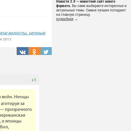
Новости 2.0 — новостной сайт нового
формата.
Вы сами выбираете интересные и
актуальные темы. Самые лучшие попадают
на главную страницу.
подробнее
→
ропагандисты, цепные
я 2013
+1
м войн. Немцы
 агитируя за
 — призрачного
американская
, и японцы
бил,