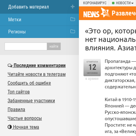
КОРОНАВИРУС
НОВОСТИ
Добавить материал
Развлеч
Метки
«Это ор, кото
Регионы
нет националь
влияния. Азиа
Пропаганда — 
отметили
Последние комментарии
12
архитектуры д
подгоняют «то
Читайте новости в телеграм
человека
в архиве
диктаторская, 
Сообщить об ошибке
содержательно
Топ сайтов
Китай в 1910-
Забаненные участники
Японией — дес
Правила
Русско-японск
Частые вопросы
опустошавшие 
Простите: не 
Ночная тема
ига, за «Вели