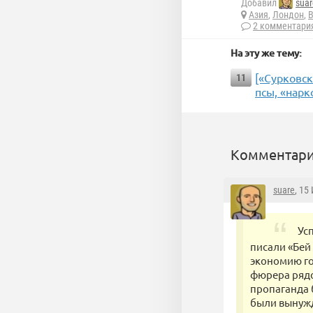
Добавил
suar
Азия
,
Лондон
,
В
2 комментари
На эту же тему:
[«Сурковск
11
псы, «нар
Комментари
suare
, 15
Ус
писали «Бей 
экономию го
фюрера рядо
пропаганда 
были вынужд