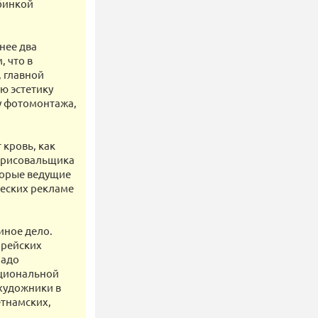
бинкой
нее два
, что в
 главной
ю эстетику
у фотомонтажа,
 кровь, как
н, рисовальщика
оторые ведущие
ческих рекламе
иное дело.
орейских
надо
ациональной
 художники в
етнамских,