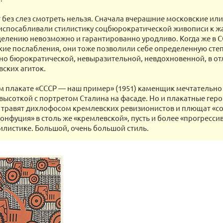
т без слез смотреть нельзя. Сначала вчерашние московские ил
испосабливали стилистику соцбюрократической живописи к жа
делению невозможно и гарантированно уродливо. Когда же в С
кие послабления, они тоже позволили себе определенную сте
 но бюрократической, невыразительной, невдохновенной, в от
ских агиток.
м плакате «СССР — наш пример» (1951) каменщик мечтательно
высоткой с портретом Сталина на фасаде. Но и плакатные геро
травят дихлофосом кремлевских ревизионистов и плющат «с
онфуция» в столь же «кремлевской», пусть и более «прогрессив
тилистике. Большой, очень большой стиль.