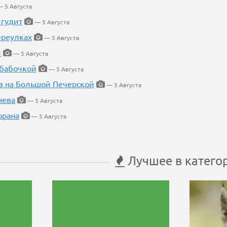
 5 Августа
 гудит
— 5 Августа
ереулках
— 5 Августа
й
— 5 Августа
 бабочкой
— 5 Августа
в на Большой Печерской
— 5 Августа
нева
— 5 Августа
орана
— 5 Августа
Лучшее в катего