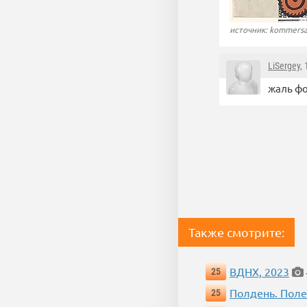
источник: kommersa
LiSergey
,
жаль ф
Также смотрите:
ВДНХ, 2023
25
Полдень. Пол
25