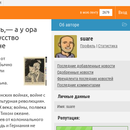
И
Вход
в мою ленту
2679
Об авторе
ь,— а у ора
усство
suare
не
Профиль
|
Статистика
 от
обычно
Последние добавленные новости
ли
Одобренные новости
Френдлента последних новостей
ьна.
Последние комментарии
нских войнах, войне с
Личные данные
льтурная революция».
 века; войны, полвека
Имя: suare
 Тихом океане.
Репутация:
ьев от колониального
едь и Германия не