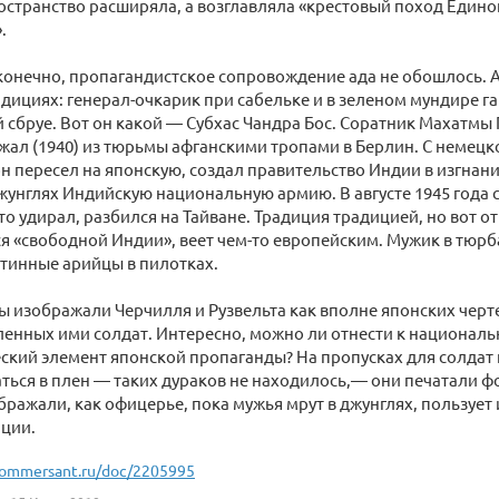
странство расширяла, а возглавляла «крестовый поход Един
.
 конечно, пропагандистское сопровождение ада не обошлось. А
дициях: генерал-очкарик при сабельке и в зеленом мундире г
й сбруе. Вот он какой — Субхас Чандра Бос. Соратник Махатмы 
жал (1940) из тюрьмы афганскими тропами в Берлин. С немецк
н пересел на японскую, создал правительство Индии в изгнани
унглях Индийскую национальную армию. В августе 1945 года 
то удирал, разбился на Тайване. Традиция традицией, но вот от
 «свободной Индии», веет чем-то европейским. Мужик в тюрб
тинные арийцы в пилотках.
ы изображали Черчилля и Рузвельта как вполне японских черт
ленных ими солдат. Интересно, можно ли отнести к национал
кий элемент японской пропаганды? На пропусках для солдат
ься в плен — таких дураков не находилось,— они печатали фо
бражали, как офицерье, пока мужья мрут в джунглях, пользует 
иции.
ommersant.ru/doc/2205995