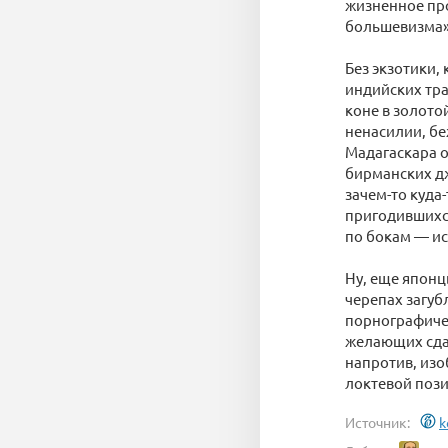
жизненное про
большевизма»
Без экзотики,
индийских тра
коне в золото
ненасилии, бе
Мадагаскара о
бирманских дж
зачем-то куда-
пригодившихся
по бокам — ис
Ну, еще японц
черепах загуб
порнографичес
желающих сдат
напротив, изо
локтевой поз
Источник:
k