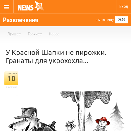
Вход
Развлечения
в мою ленту
2679
Лучшее
Горячее
Новое
У Красной Шапки не пирожки.
Гранаты для укрохохла...
отметили
10
в архиве