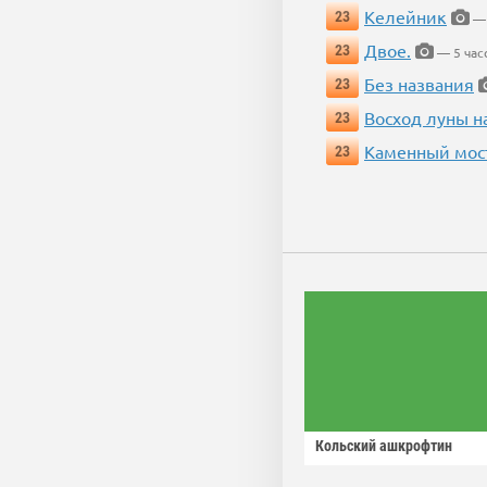
Келейник
23
— 
Двое.
23
— 5 час
Без названия
23
Восход луны н
23
Каменный мос
23
Кольский ашкрофтин