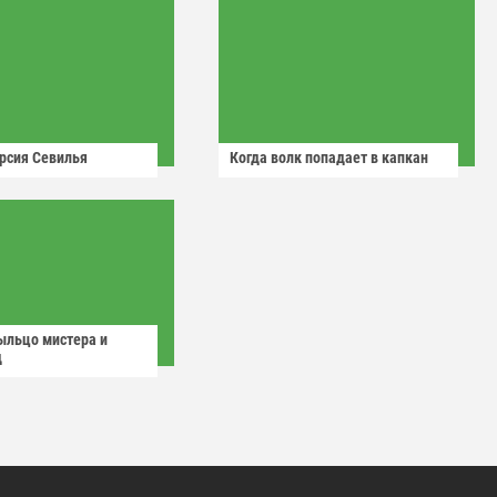
рсия Севилья
Когда волк попадает в капкан
ыльцо мистера и
д