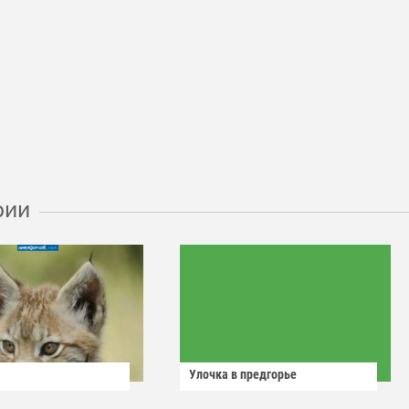
рии
Улочка в предгорье