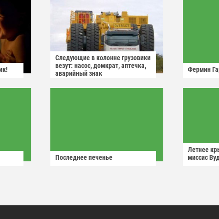
Следующие в колонне грузовики
везут: насос, домкрат, аптечка,
ик!
Фермин Га
аварийный знак
Летнее кр
Последнее печенье
миссис Ву