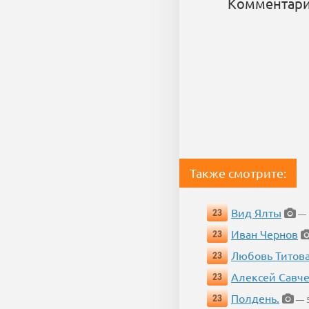
Комментари
Также смотрите:
Вид Ялты
23
— 5
Иван Чернов
23
Любовь Титов
23
Алексей Савч
23
Полдень.
23
— 5