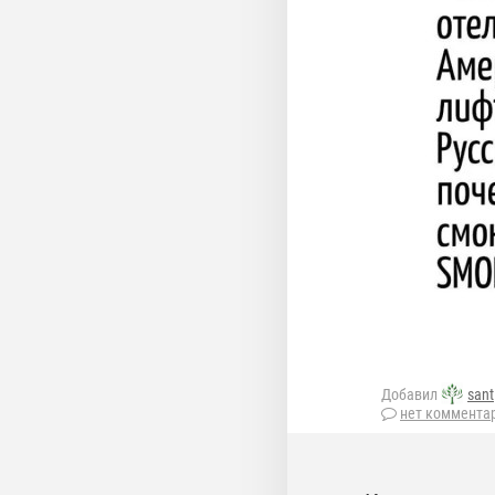
Добавил
sant
нет коммента