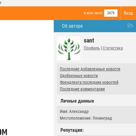
И
Вход
в мою ленту
2679
Об авторе
sant
Профиль
|
Статистика
Последние добавленные новости
Одобренные новости
Френдлента последних новостей
Последние комментарии
Личные данные
Имя: Александр
Местоположение: Ленинград
Репутация: