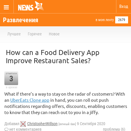
Вход
Развлечения
в мою ленту
2679
Лучшее
Горячее
Новое
How can a Food Delivery App
Improve Restaurant Sales?
отметили
3
в архиве
What if there’s a way to stay on the radar of customers? With
an
UberEats Clone app
in hand, you can roll out push
notifications regarding offers, discounts, enabling customers
to know that they can reach out to you in a jiffy.
Добавил
ChristopherWillson
9 Сентября 2020
[вечный бан]
нет комментариев
проблема (6)