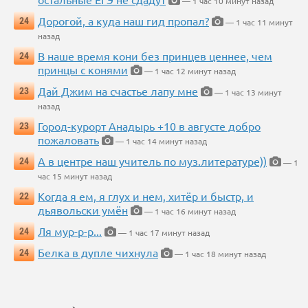
— 1 час 10 минут назад
Дорогой, а куда наш гид пропал?
24
— 1 час 11 минут
назад
В наше время кони без принцев ценнее, чем
24
принцы с конями
— 1 час 12 минут назад
Дай Джим на счастье лапу мне
23
— 1 час 13 минут
назад
Город-курорт Анадырь +10 в августе добро
23
пожаловать
— 1 час 14 минут назад
А в центре наш учитель по муз.литературе))
24
— 1
час 15 минут назад
Когда я ем, я глух и нем, хитёр и быстр, и
22
дьявольски умён
— 1 час 16 минут назад
Ля мур-р-р...
24
— 1 час 17 минут назад
Белка в дупле чихнула
24
— 1 час 18 минут назад