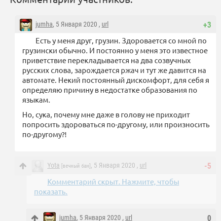
jumha
, 5 Января 2020 ,
url
+3
Есть у меня друг, грузин. Здоровается со мной по
грузински обычно. И постоянно у меня это известное
приветствие перекладывается на два созвучных
русских слова, зарождается ржач и тут же давится на
автомате. Некий постоянный дискомфорт, для себя я
определяю причину в недостатке образования по
языкам.
Но, сука, почему мне даже в голову не приходит
попросить здороваться по-другому, или произносить
по-другому?!
Yota
, 5 Января 2020 ,
url
-5
[вечный бан]
Комментарий скрыт. Нажмите, чтобы
показать.
jumha
, 5 Января 2020 ,
url
0