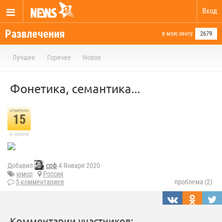
Вход
Развлечения
в мою ленту
2679
Лучшее
Горячее
Новое
Фонетика, семантика...
отметили
15
в архиве
Добавил
срф
4 Января 2020
юмор
Россия
5 комментариев
проблема (2)
Комментарии участников: