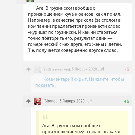
Ага. В грузинском вообще с
произношением куча нюансов, как я понял.
Например, в качестве прикола (за столом в
компании) предлагается произнести слово
«курица» по грузински. И как ни стараться
точно повторить его, результат один —
гомерический смех друга, его жены и детей.
Т.е. получается совершенно другое слово.
Yota
, 5 Января 2020 ,
url
-5
[вечный бан]
Комментарий скрыт. Нажмите, чтобы
показать.
fStrange
, 5 Января 2020 ,
url
+6
Ага. В грузинском вообще с
произношением куча нюансов, как я