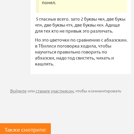
понял.
5 гласных всего. зато 2 буквы «к», две букы
«п», две буквы «т», две буквы «х». Адище
для тех кто не привык это различать.
Но это цветочки по сравнению с абхазским.
в Тбилиси поговорка ходила, чтобы
научиться правильно говорить по
абхазски, надо год свистеть, чихать и
кашлять.
Войдите
или
станьте участником
, чтобы комментировать
Также смотрите: