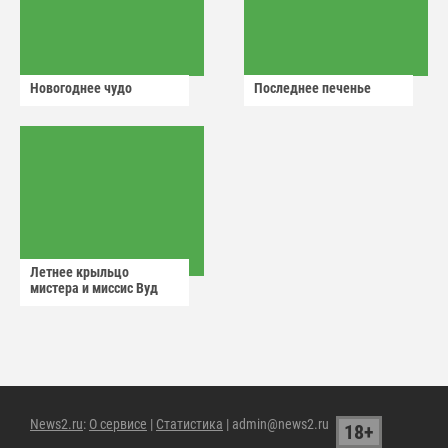
Новогоднее чудо
Последнее печенье
Летнее крыльцо
мистера и миссис Вуд
News2.ru
:
О сервисе
|
Статистика
| admin@news2.ru
18+