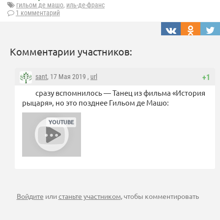
гильом де машо
,
иль-де-франс
1 комментарий
Комментарии участников:
sant
, 17 Мая 2019 ,
url
+1
сразу вспомнилось — Танец из фильма «История
рыцаря», но это позднее Гильом де Машо:
Войдите
или
станьте участником
, чтобы комментировать