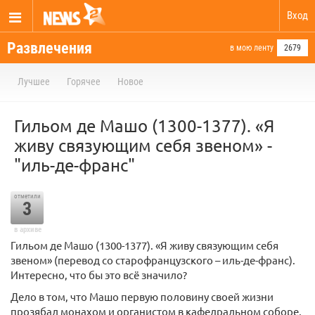
Вход
Развлечения
в мою ленту
2679
Лучшее
Горячее
Новое
Гильом де Машо (1300-1377). «Я
живу связующим себя звеном» -
"иль-де-франс"
отметили
3
в архиве
Гильом де Машо (1300-1377). «Я живу связующим себя
звеном» (перевод со старофранцузского – иль-де-франс).
Интересно, что бы это всё значило?
Дело в том, что Машо первую половину своей жизни
прозябал монахом и органистом в кафедральном соборе,