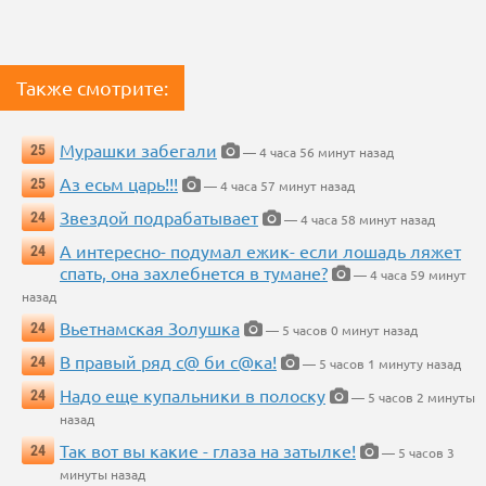
Также смотрите:
Мурашки забегали
25
— 4 часа 56 минут назад
Аз есьм царь!!!
25
— 4 часа 57 минут назад
Звездой подрабатывает
24
— 4 часа 58 минут назад
А интересно- подумал ежик- если лошадь ляжет
24
спать, она захлебнется в тумане?
— 4 часа 59 минут
назад
Вьетнамская Золушка
24
— 5 часов 0 минут назад
В правый ряд с@ би с@ка!
24
— 5 часов 1 минуту назад
Надо еще купальники в полоску
24
— 5 часов 2 минуты
назад
Так вот вы какие - глаза на затылке!
24
— 5 часов 3
минуты назад