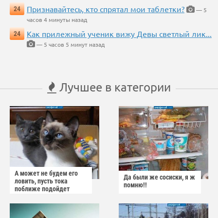
Признавайтесь, кто спрятал мои таблетки?
24
— 5
часов 4 минуты назад
Как прилежный ученик вижу Девы светлый лик...
24
— 5 часов 5 минут назад
Лучшее в категории
А может не будем его
Да были же сосиски, я ж
ловить, пусть тока
помню!!
поближе подойдет