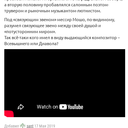
а вторую половину пробавлялся салонным поэтом-
трувером и рыночным музыкантом-лютнистом.
Под «связующим звеном» мессир Мошо, по-видимому,
разумел связующее звено между своей душой и
«потусторонним миром».
Так всё-таки кого имел в виду выдающийся композитор –
Всевышнего или Диавола?
Добавил
sant
17 Мая 2019