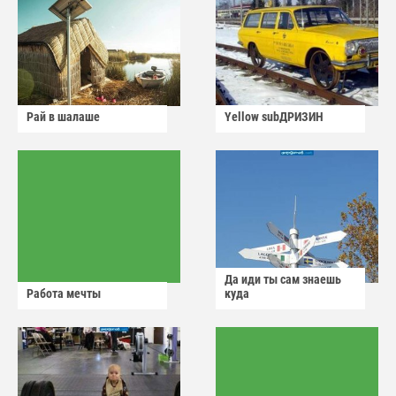
Рай в шалаше
Yellow subДРИЗИН
Да иди ты сам знаешь
Работа мечты
куда