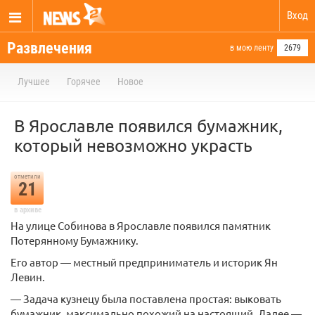
Вход
Развлечения
в мою ленту
2679
Лучшее
Горячее
Новое
В Ярославле появился бумажник,
который невозможно украсть
отметили
21
в архиве
На улице Собинова в Ярославле появился памятник
Потерянному Бумажнику.
Его автор — местный предприниматель и историк Ян
Левин.
— Задача кузнецу была поставлена простая: выковать
бумажник, максимально похожий на настоящий. Далее —