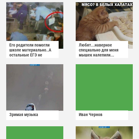
Его родители помогли
Любят...наверное
школе материально..А
специально для меня
остальные ЕГЭ не
мышек налепили...
сдадут
Зримая музыка
Иван Чернов