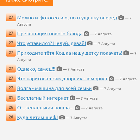
Можно и фотосессию, но сгущенку вперед
27
— 7
Августа
Презентация нового блюда
27
— 7 Августа
Что уставился? Целуй, давай!
27
— 7 Августа
Приходите тётя Кошка нашу детку покачать!
27
— 7
Августа
Однако, самец!!!
27
— 7 Августа
Это нарисовал сам дворник - юморист
27
— 7 Августа
Волга - машина для всей семьи
27
— 7 Августа
Бесплатный интернет
31
— 7 Августа
О....тёпленькая пошла...
26
— 7 Августа
Куда летим шеф?
26
— 7 Августа