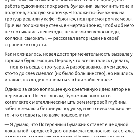
работа художника: покрасить бумажник, выполнить тона и
полутона, золотую кнопочку. «Положить» бумажник на
тротуар решили у кафе «Брюгге», под присмотром камеры.
Причем положили у стены, в «мертвой зоне», чтобы об него
не спотыкались пешеходы, не наезжали велосипеды,
коляски, самокаты, — рассказал автор идеи на своей
странице в соцсети.
Как и ожидалось, новая достопримечательность вызвала у
горожан бурю эмоций. Первое, что все пытались сделать,
— поднять вещь с тротуара. А разобравшись, в чем дело,
кто-то до слез смеялся (их было большинство), но нашлись
и такие, кто ходил жаловаться в ближайшее кафе.
Однако за свою воплощенную креативную идею автор не
переживает. По его словам, бумажник выкован в
комплекте с металлическим штырем метровой глубины,
забит в землю и бетонную подушку, и «его невозможно не
то, что отодрать, но даже пошевелить».
— Я думаю, что Потерянный Бумажник станет еще одной
локальной городской достопримечательностью, как стала,
например, моя памятная доска «На этом месте 24 июня