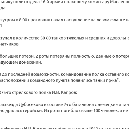
ьнику политотдела 16-й армии полковому комиссару Масленову
ода:
года утром в 8.00 противник начал наступление на левом фланге
П.
тупал в количестве 50-60 танков тяжелых и средних и доволь
матчиков.
 большие потери, 2 роты потеряны полностью, данные о потер
едующем донесении.
я до последней возможности, командование полка оставило к
в расположении командного пункта появились танки пр-ка".
075-го стрелкового полка И.В. Капров:
 разъезда Дубосеково в составе 2-го батальона с немецкими тан
но дралась геройски. Из роты погибло свыше 100 человек, а не 
нфиловец И.Р. Васильев сообщал в конце 1942 года о том, чт