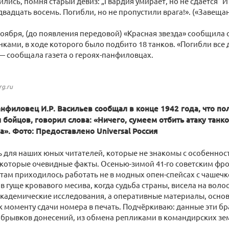
лись, помня старый девиз: „Гвардия умирает, но не сдается“ 
двадцать восемь. Погибли, но не пропустили врага!». («Завещан
ноября, (до появления передовой) «Красная звезда» сообщила о
ками, в ходе которого было подбито 18 танков. «Погибли все д
— сообщала газета о героях-панфиловцах.
rg.ru
филовец И.Р. Васильев сообщал в конце 1942 года, что по
бойцов, говорил слова: «Ничего, сумеем отбить атаку танков
». Фото: Предоставлено Universal Россия
ь для наших юных читателей, которые не знакомы с особенно
екоторые очевидные факты. Осенью-зимой 41-го советским ф
ам приходилось работать не в модных опен-спейсах с чашечк
 в гуще кровавого месива, когда судьба страны, висела на воло
кадемические исследования, а оперативные материалы, осно
к моменту сдачи номера в печать. Подчёркиваю: данные эти бра
 обрывков донесений, из обмена репликами в командирских з