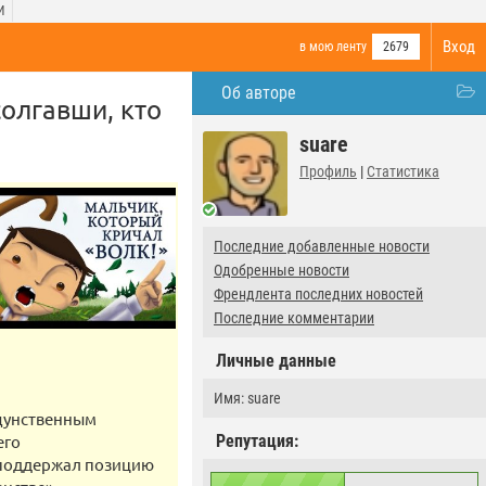
И
Вход
в мою ленту
2679
Об авторе
солгавши, кто
suare
Профиль
|
Статистика
Последние добавленные новости
Одобренные новости
Френдлента последних новостей
Последние комментарии
Личные данные
Имя: suare
ощунственным
его
Репутация:
 поддержал позицию