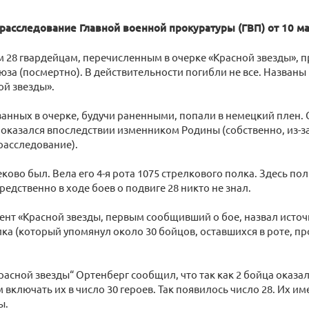
 расследование Главной военной прокуратуры (ГВП) от 10 ма
ем 28 гвардейцам, перечисленным в очерке «Красной звезды», 
юза (посмертно). В действительности погибли не все. Названы
ой звезды».
званных в очерке, будучи раненными, попали в немецкий плен. 
оказался впоследствии изменником Родины (собственно, из-за
расследование).
секово был. Вела его 4-я рота 1075 стрелкового полка. Здесь п
редственно в ходе боев о подвиге 28 никто не знал.
дент «Красной звезды, первым сообщивший о бое, назвал ист
ка (который упомянул около 30 бойцов, оставшихся в роте, пр
Красной звезды“ Ортенберг сообщил, что так как 2 бойца оказал
включать их в число 30 героев. Так появилось число 28. Их им
ы.