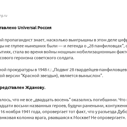
rg.ru
авлено Universal Россия
й пропагандист знает, насколько выигрышны в этом деле цифр
цы не глупее нынешних были — и легенда о „28 панфиловцах“, 
ытиях, стала во время войны мощным мобилизационным факто
ового героизма советского солдата.
ной прокуратуры в 1948 г.: „Подвиг 28 гвардейцев-панфиловце
вной версии “Красной звезды»), является вымыслом".
редставлен Жданову.
лось, что не все „двадцать восемь“ оказались погибшими. Что и
адцати восьми названных героев, будучи ранеными, контужен
16 ноября 1941 года, опровергает тот факт, что у разъезда Ду
анковая колонна врага, рвавшаяся к Москве? Не опровергает».