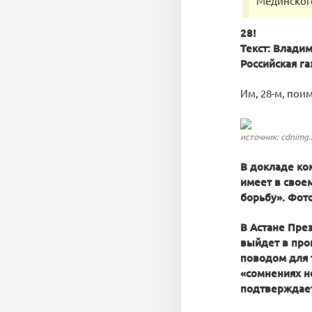
Мединского
28!
Текст: Влади
Российская г
Им, 28-м, пои
источник: cdnimg.
В докладе ком
имеет в свое
борьбу». Фото
В Астане Пре
выйдет в про
поводом для 
«сомнениях н
подтверждает