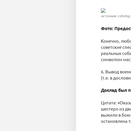
источник: cdnimg.
Фото: Предост
Конечно, любо
советские спе
реальных соб
символом масс
6. Вывод воен
(т.е. в досло
Доклад был п
Цитата: «Оказа
шестеро из дв
выжили в бою 
остановлена т