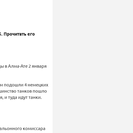
. Прочитать его
ы в Алма-Ате 2 января
нам подошли 4 немецких
ьшинство танков пошло
 и туда идут танки.
тальонного комиссара