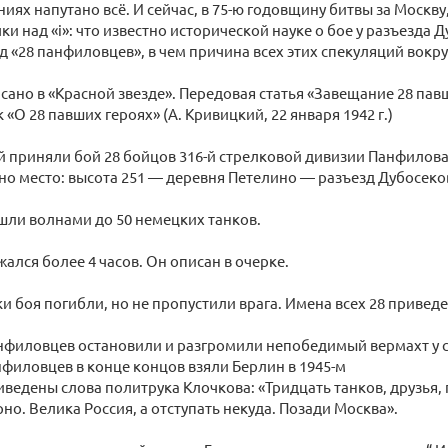
ниях напутано всё. И сейчас, в 75-ю годовщину битвы за Моск
ки над «i»: что известно исторической науке о бое у разъезда 
д «28 панфиловцев», в чем причина всех этих спекуляций вокру
сано в «Красной звезде». Передовая статья «Завещание 28 пав
рк «О 28 павших героях» (А. Кривицкий, 22 января 1942 г.)
й приняли бой 28 бойцов 316-й стрелковой дивизии Панфилова.
но место: высота 251 — деревня Петелино — разъезд Дубосеко
 шли волнами до 50 немецких танков.
жался более 4 часов. Он описан в очерке.
ки боя погибли, но не пропустили врага. Имена всех 28 приведе
филовцев остановили и разгромили непобедимый вермахт у ст
иловцев в конце концов взяли Берлин в 1945-м
риведены слова политрука Клочкова: «Тридцать танков, друзья,
рно. Велика Россия, а отступать некуда. Позади Москва».