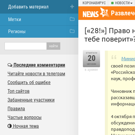
КОРОНАВИРУС
НОВОСТИ
Добавить материал
Развлеч
Метки
[«28!»] Право
Регионы
тебе поверит»
отметили
20
Минис
Последние комментарии
человек
своей пози
в архиве
«Российско
Читайте новости в телеграм
наук, проф
Сообщить об ошибке
Чиновник п
Топ сайтов
рассказавш
Забаненные участники
информация
Правила
4 октября
Частые вопросы
обсуждение
Ночная тема
правдопод