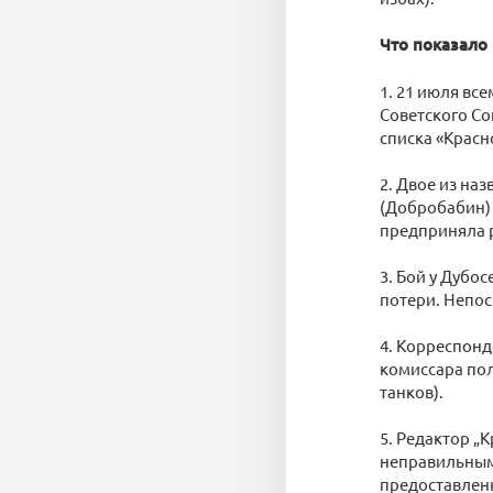
Что показало
1. 21 июля вс
Советского Со
списка «Красн
2. Двое из на
(Добробабин) 
предприняла 
3. Бой у Дубо
потери. Непос
4. Корреспон
комиссара пол
танков).
5. Редактор „
неправильным 
предоставлен