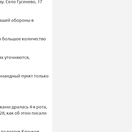
. Село Гусенево, 17
 нашей обороны в
но большое количество
ях уточняются,
омандный пункт только
ками дралась 4-я рота,
28, как об этом писали
о политрук Клочков