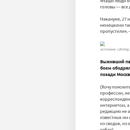
«Наши люди би
головы — все 
Накануне, 27 
немецкими тан
пропустили», 
источник: cdnimg.
Выживший пан
боем ободрял 
позади Москва
(Хочу пояснит
профессии, н
корреспондент
интернетом, а
редакцию не а
известных им 
из сводок, из
избах).