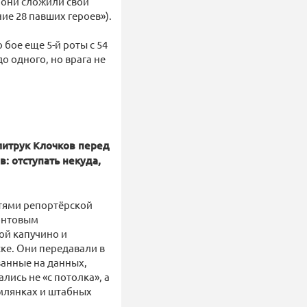
И они сложили свои
ие 28 павших героев»).
 бое еще 5-й роты с 54
о одного, но врага не
литрук Клочков перед
: отступать некуда,
стями репортёрской
ронтовым
ой капучино и
ске. Они передавали в
ванные на данных,
лись не «с потолка», а
емлянках и штабных