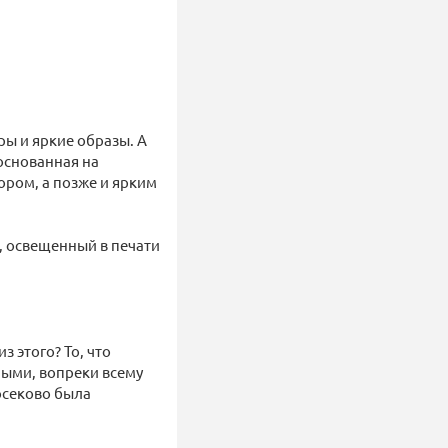
ы и яркие образы. А
основанная на
ром, а позже и ярким
в, освещенный в печати
з этого? То, что
ными, вопреки всему
босеково была