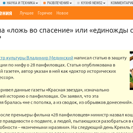
НАУКА И ТЕХНИКА
РАЗВЛЕЧЕНИЯ
КУХНЯ NEWS2
КОММЕНТАРИ
ения
Лучшее
Горячее
Новое
 на «ложь во спасение» или «единожды 
?
тр культуры Владимир Мединский
написал статью в защиту
ции по мифу о 28 панфиловцах. Статья опубликована в
й газете», автор указан в ней как «доктор исторических
ессор».
ривел данные газеты «Красная звезда», изначально
ей историю о панфиловцах. Он заявил, что эта
 бралась «не с потолка, а из сводок, из обрывков донесений».
 после премьеры фильма «28 панфиловцев» министр назвал к
 правдивости о подвиге, а людей, пытающихся разобраться в 
обности – «кончеными мразями». На следующий день Кремль