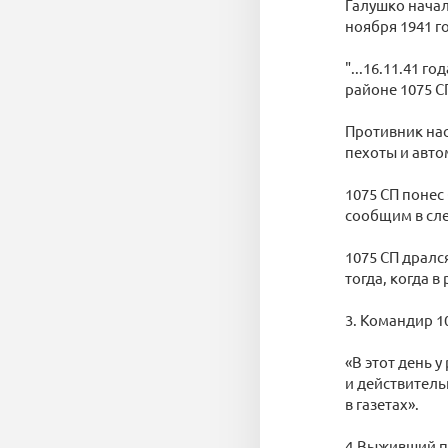
Галушко начал
ноября 1941 г
"...16.11.41 
районе 1075 С
Противник нас
пехоты и авто
1075 СП понес
сообщим в сл
1075 СП дралс
тогда, когда 
3. Командир 1
«В этот день у
и действитель
в газетах».
4.Выживший па