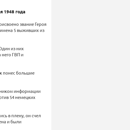
я 1948 года
присвоено звание Героя
 имена 5 выживших из
Один из них
 него ГВП и
олк понес большие
очником информации
отив 54 немецких
ись в плену, он счел
ена и были