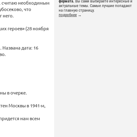
формата.
Вы сами выбираете интересные и
ву, считаю необходимым
актуальные темы. Самые лучшие попадают
Дубосеково, что
на главную страницу.
г него.
подробнее
→
ших героев» (28 ноября
 Названа дата: 16
во.
ны в очерке.
ен Москвы в 1941-м,
 придется нам всем