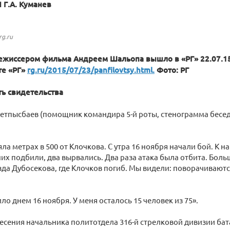
 Г.А. Куманев
rg.ru
ежиссером фильма Андреем Шальопа вышло в «РГ» 22.07.15
те «РГ»
rg.ru/2015/07/23/panfilovtsy.html.
Фото: РГ
ть свидетельства
етпысбаев (помощник командира 5-й роты, стенограмма бесед
яла метрах в 500 от Клочкова. С утра 16 ноября начали бой. К 
 них подбили, два вырвались. Два раза атака была отбита. Бол
зда Дубосекова, где Клочков погиб. Мы видели: поворачиваются,
ло днем 16 ноября. У меня осталось 15 человек из 75».
есения начальника политотдела 316-й стрелковой дивизии ба