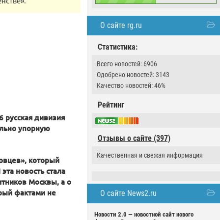
нстве».
О сайте rg.ru
Статистика:
Всего новостей: 6906
Одобрено новостей: 3143
Качество новостей: 46%
Рейтинг
6 русская дивизия
ельно упорную
Отзывы о сайте (397)
Качественная и свежая информация
овцев», который
эта новость стала
итников Москвы, а о
рый фактами не
О сайте News2.ru
Новости 2.0 — новостной сайт нового