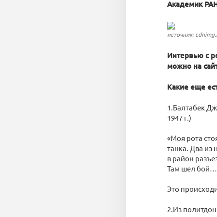
Академик РАН
источник: cdnimg.
Интервью с р
можно на сай
Какие еще ес
1.Балтабек Дж
1947 г.)
«Моя рота сто
танка. Два из
в район разъе
Там шел бой…
Это происходи
2.Из политдон