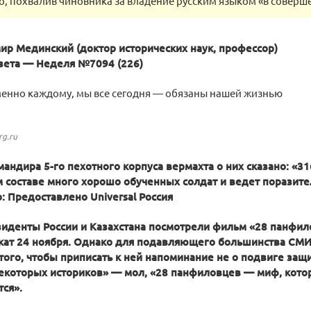
, похвалив чиновника за владение русским языком «в соверше
мир Мединский (доктор исторических наук, профессор)
азета — Неделя №7094 (226)
менно каждому, мы все сегодня — обязаны нашей жизнью
rg.ru
андира 5-го пехотного корпуса вермахта о них сказано: «31
м составе много хорошо обученных солдат и ведет поразит
: Предоставлено Universal Россия
зиденты России и Казахстана посмотрели фильм «28 панфил
кат 24 ноября. Однако для подавляющего большинства СМИ 
того, чтобы приписать к ней напоминание не о подвиге защ
екоторых историков» — мол, «28 панфиловцев — миф, кото
ся».