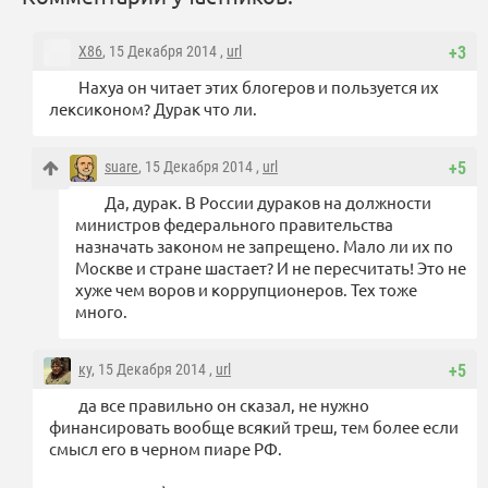
X86
, 15 Декабря 2014 ,
url
+3
Нахуа он читает этих блогеров и пользуется их
лексиконом? Дурак что ли.
suare
, 15 Декабря 2014 ,
url
+5
Да, дурак. В России дураков на должности
министров федерального правительства
назначать законом не запрещено. Мало ли их по
Москве и стране шастает? И не пересчитать! Это не
хуже чем воров и коррупционеров. Тех тоже
много.
ку
, 15 Декабря 2014 ,
url
+5
да все правильно он сказал, не нужно
финансировать вообще всякий треш, тем более если
смысл его в черном пиаре РФ.