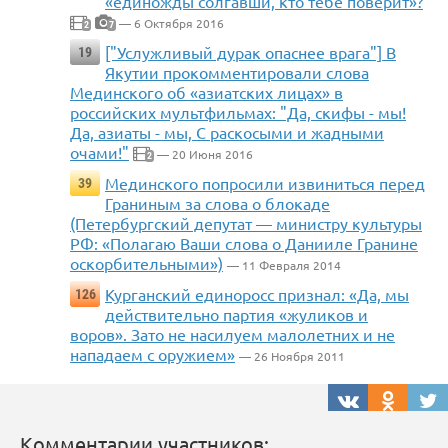
«единожды солгавши, кто тебе поверит»?
— 6 Октября 2016
2
7
["Услужливый дурак опаснее врага"] В
19
Якутии прокомментировали слова
Мединского об «азиатских лицах» в
российских мультфильмах: "Да, скифы - мы!
Да, азиаты - мы, С раскосыми и жадными
очами!"
— 20 Июня 2016
2
Мединского попросили извиниться перед
39
Граниным за слова о блокаде
(Петербургский депутат — министру культуры
РФ: «Полагаю Ваши слова о Данииле Гранине
оскорбительными»)
— 11 Февраля 2014
Курганский единоросс признал: «Да, мы
126
действительно партия «жуликов и
воров». Зато не насилуем малолетних и не
нападаем с оружием»
— 26 Ноября 2011
Комментарии участников: