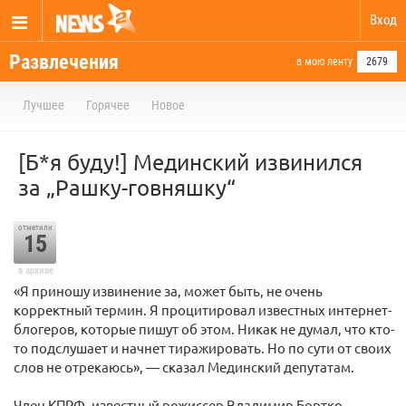
Вход
Развлечения
в мою ленту
2679
Лучшее
Горячее
Новое
[Б*я буду!] Мединский извинился
за „Рашку-говняшку“
отметили
15
в архиве
«Я приношу извинение за, может быть, не очень
корректный термин. Я процитировал известных интернет-
блогеров, которые пишут об этом. Никак не думал, что кто-
то подслушает и начнет тиражировать. Но по сути от своих
слов не отрекаюсь», — сказал Мединский депутатам.
Член КПРФ, известный режиссер Владимир Бортко