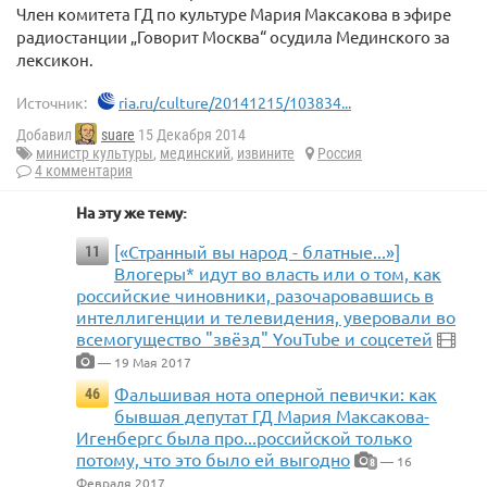
Член комитета ГД по культуре Мария Максакова в эфире
радиостанции „Говорит Москва“ осудила Мединского за
лексикон.
Источник:
ria.ru/culture/20141215/103834...
Добавил
suare
15 Декабря 2014
министр культуры
,
мединский
,
извините
Россия
4 комментария
На эту же тему:
[«Странный вы народ - блатные...»]
11
Влогеры* идут во власть или о том, как
российские чиновники, разочаровавшись в
интеллигенции и телевидения, уверовали во
всемогущество "звёзд" YouTube и соцсетей
— 19 Мая 2017
Фальшивая нота оперной певички: как
46
бывшая депутат ГД Мария Максакова-
Игенбергс была про...российской только
потому, что это было ей выгодно
— 16
8
Февраля 2017