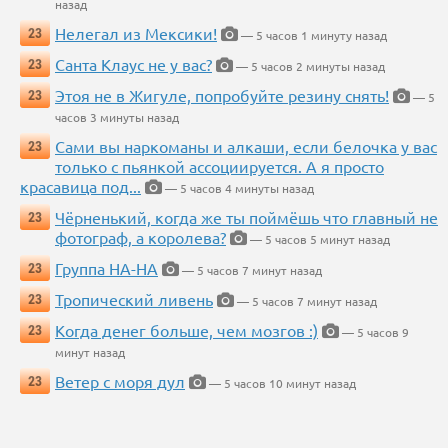
назад
Нелегал из Мексики!
23
— 5 часов 1 минуту назад
Санта Клаус не у вас?
23
— 5 часов 2 минуты назад
Этоя не в Жигуле, попробуйте резину снять!
23
— 5
часов 3 минуты назад
Сами вы наркоманы и алкаши, если белочка у вас
23
только с пьянкой ассоциируется. А я просто
красавица под...
— 5 часов 4 минуты назад
Чёрненький, когда же ты поймёшь что главный не
23
фотограф, а королева?
— 5 часов 5 минут назад
Группа НА-НА
23
— 5 часов 7 минут назад
Тропический ливень
23
— 5 часов 7 минут назад
Когда денег больше, чем мозгов :)
23
— 5 часов 9
минут назад
Ветер с моря дул
23
— 5 часов 10 минут назад