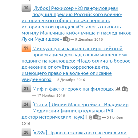
[Лубок] Режиссер «28 панфиловцев»
10
получил премию Российского военно-
исторического общества «За верность
исторической правде» «Осталось отыскать
могилу Мальчиша-кибальчиша и наследников
Луки Мудищева»
— 9 Декабря 2016
3
Минкультуры назвало антироссийской
59
провокацией доклад о «вымышленном»
подвиге панфиловцев: «Надо отличать боевое
донесение от отчёта корреспондента,
имеющего право на вольное описание
увиденного»
— 8 Декабря 2016
Миф и факт о героях-панфиловцах
21
6
— 17 Ноября 2016
[Статья] Линии Маннергейма - Владимир
24
Мединский (министр культуры РФ,
доктор исторических наук)
— 5 Ноября
2
10
2016
[«28!»] Право на «ложь во спасение» или
20