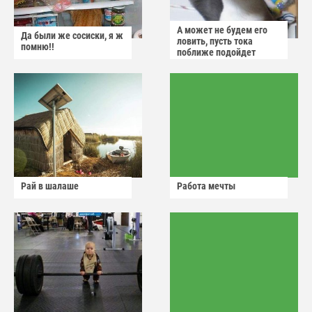
А может не будем его
Да были же сосиски, я ж
ловить, пусть тока
помню!!
поближе подойдет
Рай в шалаше
Работа мечты