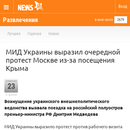
Вход
Развлечения
в мою ленту
2679
Лучшее
Горячее
Новое
МИД Украины выразил очередной
протест Москве из-за посещения
Крыма
отметили
23
в архиве
Возмущение украинского внешнеполитического
ведомства вызвала поездка на российский полуостров
премьер-министра РФ Дмитрия Медведева
МИД Украины выразило протест против рабочего визита