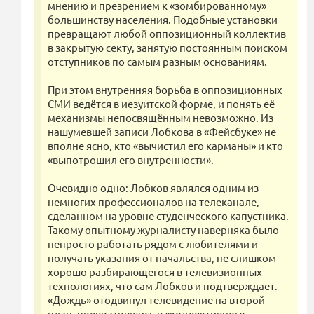
мнению и презрением к «зомбированному»
большинству населения. Подобные установки
превращают любой оппозиционный коллектив
в закрытую секту, занятую постоянным поиском
отступников по самым разным основаниям.
При этом внутренняя борьба в оппозиционных
СМИ ведётся в иезуитской форме, и понять её
механизмы непосвящённым невозможно. Из
нашумевшей записи Лобкова в «Фейсбуке» не
вполне ясно, кто «вычистил его карманы» и кто
«выпотрошил его внутренности».
Очевидно одно: Лобков являлся одним из
немногих профессионалов на телеканале,
сделанном на уровне студенческого капустника.
Такому опытному журналисту наверняка было
непросто работать рядом с любителями и
получать указания от начальства, не слишком
хорошо разбирающегося в телевизионных
технологиях, что сам Лобков и подтверждает.
«Дождь» отодвинул телевидение на второй
план, превратившись в «коллективного