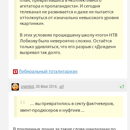
агитатора и пропагандиста». И сегодня
телеканал не развивается и даже не пытается
оттолкнуться от изначально невысокого уровня
«картинки».
В этих условиях прошедшему школу «того» НТВ
Лобкову было невероятно сложно. Остаётся
только удивляться, что его разрыв с «Дождем»
вызревал так долго.
Либеральный тоталитаризм
crambol
, 30 Мая 2016 ,
url
+7
… вы превратились в секту фактчекеров,
эвент-продюсеров и муфтиев ...
В приличных домах за такие слова шандалами по