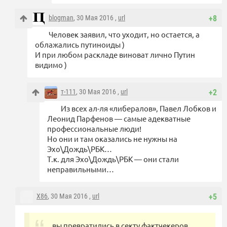
blogman
, 30 Мая 2016 ,
url
+8
Человек заявил, что уходит, но остается, а
облажались путиноиды )
И при любом раскладе виноват лично Путин
видимо )
т-111
, 30 Мая 2016 ,
url
+2
Из всех ал-ля «либералов», Павел Лобков и
Леонид Парфенов — самые адекватные
профессиональные люди!
Но они и там оказались не нужны на
Эхо\Дождь\РБК…
Т.к. для Эхо\Дождь\РБК — они стали
неправильными…
X86
, 30 Мая 2016 ,
url
+5
вы превратились в секту фактчекеров,