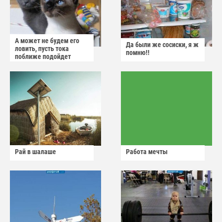
А может не будем его
Да были же сосиски, я ж
ловить, пусть тока
помню!!
поближе подойдет
Рай в шалаше
Работа мечты