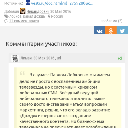
Источник:
vesti.ru/doc.html?id=2759280&c...
Добавил
Никандрович
30 Мая 2016
лобков
,
канал дождь
Россия
11 комментариев
проблема (2)
Комментарии участников:
Лиман
, 30 Мая 2016 ,
url
+2
В случае с Павлом Лобковым мы имеем
дело не просто с воспалением амбиций
телезвезды, но с системным кризисом
либеральных СМИ. Звёздный ведущий
либерального телеканала посчитал выше
своего достоинства заниматься вопросами
маркетинга, решив, что его вклад в развитие
«Дождя» исчерпывается созданием
качественного контента. Но бизнес-схема
телеканала не предусматривает освобождения