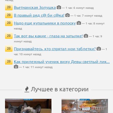
Вьетнамская Золушка
20
— 1 час 6 минут назад
В правый ряд с@ би с@ка!
20
— 1 час 7 минут назад
Надо еще купальники в полоску
20
— 1 час 8 минут
назад
Так вот вы какие - глаза на затылке!
20
— 1 час 9
минут назад
Признавайтесь, кто спрятал мои таблетки?
20
— 1
час 10 минут назад
Как прилежный ученик вижу Девы светлый лик...
20
— 1 час 11 минут назад
Лучшее в категории