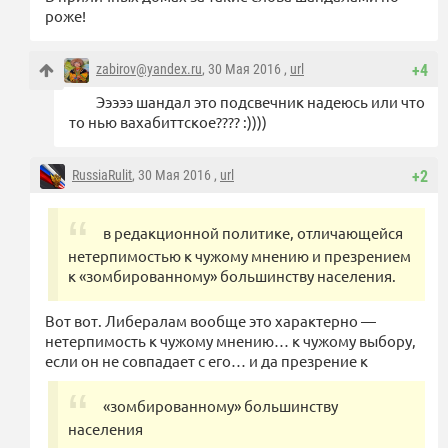
роже!
zabirov@yandex.ru
, 30 Мая 2016 ,
url
+4
Эээээ шандал это подсвечник надеюсь или что
то нью вахабиттское???? :))))
RussiaRulit
, 30 Мая 2016 ,
url
+2
в редакционной политике, отличающейся
нетерпимостью к чужому мнению и презрением
к «зомбированному» большинству населения.
Вот вот. Либералам вообще это характерно —
нетерпимость к чужому мнению… к чужому выбору,
если он не совпадает с его… и да презрение к
«зомбированному» большинству
населения