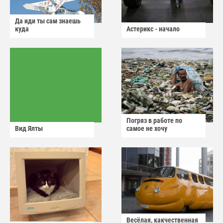
Да иди ты сам знаешь
куда
Астерикс - начало
Погряз в работе по
Вид Ялты
самое не хочу
Весёлая, какчественная