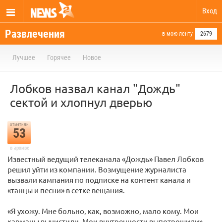
Вход
Развлечения
в мою ленту
2679
Лучшее
Горячее
Новое
Лобков назвал канал "Дождь"
сектой и хлопнул дверью
отметили
53
в архиве
Известный ведущий телеканала «Дождь» Павел Лобков
решил уйти из компании. Возмущение журналиста
вызвали кампания по подписке на контент канала и
«танцы и песни» в сетке вещания.
«Я ухожу. Мне больно, как, возможно, мало кому. Мои
карманы вычистили. Мои внутренности выпотрошили», —