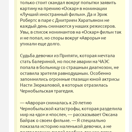
только стоит скандал вокруг попытки заявить
картину на премию «Оскар» в номинации
«Лучший иностранный фильм». Да и Эрик
Робертс в паре с Дмитрием Харатьяном не
каждый день снимаются у наших режиссеров.
Увы, в список номинантов на «Оскар» фильм так
и не попал, но споры вокруг «Авроры» не
утихали еще долго.
Судьба девочки из Припяти, которая мечтала
стать балериной, но после аварии на ЧАЭС
попала в больницу со страшным диагнозом, не
оставила зрителя равнодушным. Особенно
запомнились огромные глазищи юной актрисы
Насти Зюркаловой, в которых отразилась
Чернобыльская трагедия.
— «Аврора» снималась к 20-летию
Чернобыльской катастрофы, которая разделила
мир на «до» и «после», — рассказывает Оксана
Байрак о своем фильме. — Я специально
показала историю маленькой девочки, а не
пострадавших людей вообще, так как легко