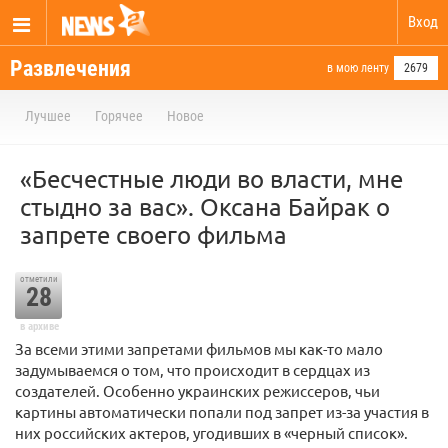
Вход
Развлечения
в мою ленту
2679
Лучшее
Горячее
Новое
«Бесчестные люди во власти, мне
стыдно за вас». Оксана Байрак о
запрете своего фильма
отметили
28
в архиве
За всеми этими запретами фильмов мы как-то мало
задумываемся о том, что происходит в сердцах из
создателей. Особенно украинских режиссеров, чьи
картины автоматически попали под запрет из-за участия в
них российских актеров, угодивших в «черный список».