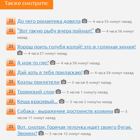
Также смотрите:
До чего романтика довела
23
— 4 часа 55 минут назад
"Вот такую рыбу вчера поймал!"
23
— 4 часа 56 минут
назад
Хорош поить голубя колой! это ж голимая химия!
23
— 4 часа 57 минут назад
А моя-то где?
22
— 4 часа 58 минут назад
Дай хоть я тебя приласкаю!
22
— 4 часа 59 минут назад
Козлы прилетели
23
— 5 часов 0 минут назад
Троянский слон
23
— 5 часов 1 минуту назад
Кеша красивый...
23
— 5 часов 2 минуты назад
Собака - выражение достоинств хозяина
23
— 5
часов 11 минут назад
Вот, смотри: Горячая телочка ищет своего бугая.
23
Звоним?
— 5 часов 12 минут назад