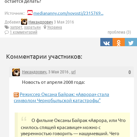
остается делать?
Источник:
mediananny.com/novosti/2315769...
Добавил
Никандрович
3 Мая 2016
запрет
,
харатьян
Украина
1 комментарий
проблема (3)
Комментарии участников:
Никандрович
, 3 Мая 2016 ,
url
0
Новость от апреля 2008 года:
Режиссер Оксана Байрак: «Аврора» стала
символом Чернобыльской катастрофы"
О фильме Оксаны Байрак «Аврора, или Что
снилось спящей красавице» можно с
уверенностью говорить — нашумевший. Чего