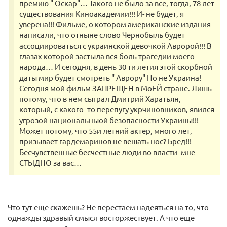
премию " Оскар"… Такого не было за все, тогда, 78 лет
существования Киноакадемии!!! И- не будет, я
уверена!!! Фильме, о котором американские издания
написали, что отныне слово Чернобыль будет
ассоциироваться с украинской девочкой Авророй!!! В
глазах которой застыла вся боль трагедии моего
народа… И сегодня, в день 30 ти летия этой скорбной
даты мир будет смотреть " Аврору" Но не Украина!
Сегодня мой фильм ЗАПРЕЩЕН в МоЕЙ стране. Лишь
потому, что в нем сыграл Дмитрий Харатьян,
который, с какого- то перепугу укрчиновников, явился
угрозой национальныой безопасности Украины!!!
Может потому, что 55и летний актер, много лет,
призывает гардемаринов не вешать нос? Бред!!!
Бесчувственные бесчестные люди во власти- мне
СТЫДНО за вас…
Что тут еще скажешь? Не перестаем надеяться на то, что
однажды здравый смысл восторжествует. А что еще