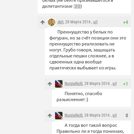
дилетантизме :)))))
skrt
, 28 Марта 2016 ,
url
+4
Преимущество у белых по
фигурам, но за счёт позиции они это
преимущество реализовать не
могут. Грубо говоря, защищать
отдельные пешки сложнее, а в
сдвоенных одна вообще
практически выбывает из игры.
RussiaRulit
, 28 Марта 2016 ,
url
+1
Понятно, спасибо
разьяснение! :)
RussiaRulit
, 28 Марта 2016 ,
url
0
А тогда вот такой вопрос
Правильно ли я тогда понимаю,