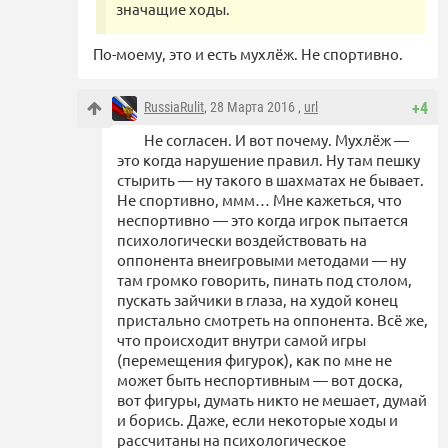
значащие ходы.
По-моему, это и есть мухлёж. Не спортивно.
RussiaRulit
, 28 Марта 2016 ,
url
+4
Не согласен. И вот почему. Мухлёж —
это когда нарушение правил. Ну там пешку
стырить — ну такого в шахматах не бывает.
Не спортивно, ммм… Мне кажеться, что
неспортивно — это когда игрок пытается
психологически воздействовать на
оппонента внеигровыми методами — ну
там громко говорить, пинать под столом,
пускать зайчики в глаза, на худой конец
пристально смотреть на оппонента. Всё же,
что происходит внутри самой игры
(перемещения фигурок), как по мне не
может быть неспортивным — вот доска,
вот фигуры, думать никто не мешает, думай
и борись. Даже, если некоторые ходы и
рассчитаны на психологическое