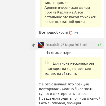
так, например,
Аронян вчера искал шансы
против Карякина.А всё
остальное-это какой-то хоккей
возле шахматной доски.
Все подробности
тут
RussiaRulit
, 28 Марта 2016 ,
url
+3
Из комментария
Если конь несколько раз
приходил на с5, то слон мог
только на с2 стоять
т.е. это означает, что позиция
повторялась, можно было звать
судью и фиксировать ничью.
Правда если судить по письму самой
Рахмангуловой, позиция