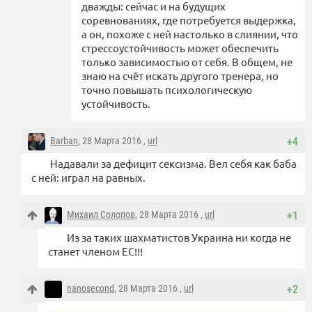
дважды: сейчас и на будущих
соревнованиях, где потребуется выдержка,
а он, похоже с ней настолько в слиянии, что
стрессоустойчивость может обеспечить
только зависимостью от себя. В общем, не
знаю на счёт искать другого тренера, но
точно повышать психологическую
устойчивость.
Barban
, 28 Марта 2016 ,
url
+4
Надавали за дефицит сексизма. Вел себя как баба
с ней: играл на равных.
Михаил Солопов
, 28 Марта 2016 ,
url
+1
Из за таких шахматистов Украина ни когда не
станет членом ЕС!!!
nanosecond
, 28 Марта 2016 ,
url
+2