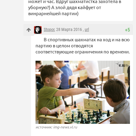
может и час. Вдруг шахматистка захотела в
уборную?) А злой дядя кайфует от
винрарнейшей партии)
Stopor
, 28 Марта 2016 ,
url
+5
В спортивных шахматах на ход и на всю
партию в целом отводятся
соответствующие ограничения по времени.
источник: img-news.vl.ru