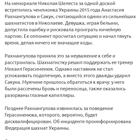
На мемориале Николая Шелеста за одной доской
встретились чемпионка Украины 2015 года Анастасия
Рахмангулова и Сакун, считающийся одним из сильнейших
шахматистов в Николаеве. Девушка, играя белыми,
допустила ошибку и рисковала проиграть ничейную
партию. Ее оппонент просчитал ситуацию и начал тянуть
время, делая ничего не значащие ходы.
Рахмангулова приняла это за неуважение к себе и
расстроилась. Шахматистку решил поддержать ее тренер
Михаил Герасименюк. Однако наставник не стал
успокаивать подопечную, а вместо этого дважды ударил
Сакуна. Мужчине пришлось обратиться к врачу: у него
были рассечены бровь и переносица, также оказались
разорваны глазные капилляры.
Позднее Рахмангулова извинилась за поведение
Герасименюка, которого, вероятно, будет
дисквалифицирован. Об инциденте проинформирована
Федерация шахмат Украины.