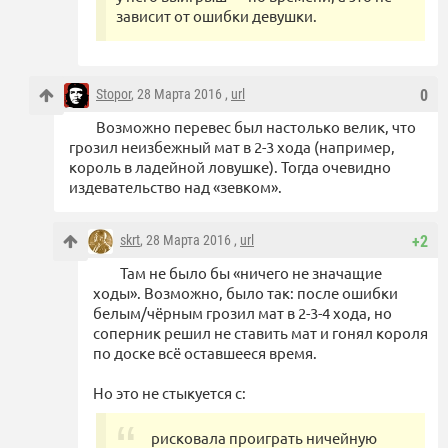
зависит от ошибки девушки.
Stopor
, 28 Марта 2016 ,
url
0
Возможно перевес был настолько велик, что
грозил неизбежный мат в 2-3 хода (например,
король в ладейной ловушке). Тогда очевидно
издевательство над «зевком».
skrt
, 28 Марта 2016 ,
url
+2
Там не было бы «ничего не значащие
ходы». Возможно, было так: после ошибки
белым/чёрным грозил мат в 2-3-4 хода, но
соперник решил не ставить мат и гонял короля
по доске всё оставшееся время.
Но это не стыкуется с:
рисковала проиграть ничейную