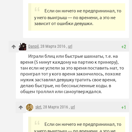
Если он ничего не предпринимал, то
у него выигрыш — по времени, а это не
зависит от ошибки девушки.
Danpil
, 28 Марта 2016 ,
url
+2
Играли блиц или быстрые шахматы, т.е. на
время (5 минут каждому на партию к примеру),
там если не успели за это время поставить мат, то
проиграл тот у кого время закончилось, похоже
мужик заставлял девушку тратить свое время,
делаю быстрые, но бессмысленные ходы. в
общем троллил или самоутверждался.
skrt
, 28 Марта 2016 ,
url
+1
Если он ничего не предпринимал, то
у него выигрыш — по времени, а это не