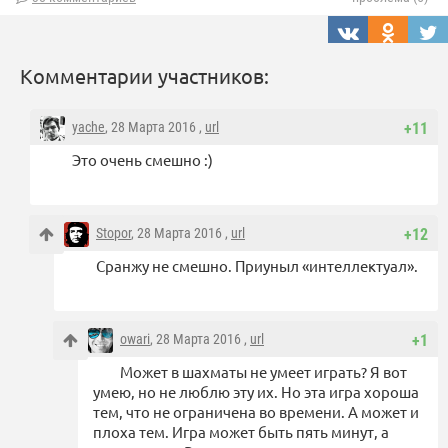
Комментарии участников:
yache
, 28 Марта 2016 ,
url
+11
Это очень смешно :)
Stopor
, 28 Марта 2016 ,
url
+12
Сранжу не смешно. Приуныл «интеллектуал».
owari
, 28 Марта 2016 ,
url
+1
Может в шахматы не умеет играть? Я вот
умею, но не люблю эту их. Но эта игра хороша
тем, что не ограничена во времени. А может и
плоха тем. Игра может быть пять минут, а