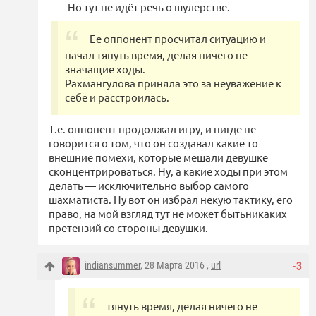
Но тут не идёт речь о шулерстве.
Ее оппонент просчитал ситуацию и
начал тянуть время, делая ничего не
значащие ходы.
Рахмангулова приняла это за неуважение к
себе и расстроилась.
Т.е. оппонент продолжал игру, и нигде не
говорится о том, что он создавал какие то
внешние помехи, которые мешали девушке
сконцентрироваться. Ну, а какие ходы при этом
делать — исключительно выбор самого
шахматиста. Ну вот он избрал некую тактику, его
право, на мой взгляд тут не может бытьникаких
претензий со стороны девушки.
indiansummer
, 28 Марта 2016 ,
url
-3
тянуть время, делая ничего не