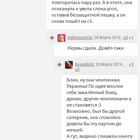
повторилась пару раз. А в итоге, она
психанула и увела слона угол,
оставив беззащитной пешку, а он
снова пошёл на c5.
indiansummer
, 28 Марта 2016 ,
url
+1
Нервы сдали. Довёл-таки
RussiaRulit
, 28 Марта 2016 ,
+3
url
Блин, ну она чемпионка
Украины! По идее вполне
себе закалённый боец,
думаю, другие чемпионами и
не становятся :)
Возможно, был бы другой
соперник, она спокойно
довела бы эту партию до
ничьей.
А тут, видимо слишком много