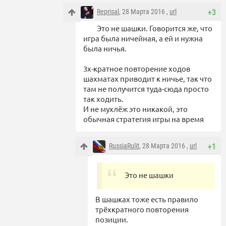
Reprisal
, 28 Марта 2016 ,
url
+3
Это не шашки. Говорится же, что
игра была ничейная, а ей и нужна
была ничья.
3х-кратное повторение ходов
шахматах приводит к ничье, так что
там не получится туда-сюда просто
так ходить.
И не мухлёж это никакой, это
обычная стратегия игры на время
RussiaRulit
, 28 Марта 2016 ,
url
+1
Это не шашки
В шашках тоже есть правило
трёхкратного повторения
позиции.