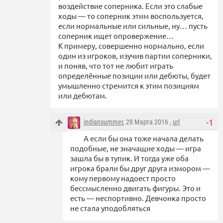
воздействие соперника. Если это слабые
ходы — то соперник этим воспользуется,
если нормальные или сильные, ну… пусть
соперник ищет опровержение…
К примеру, совершенно нормально, если
один из игроков, изучив партии соперники,
и поняв, что тот не любит играть
определённые позиции или дебюты, будет
умышленно стремится к этим позициям
или дебютам.
indiansummer
, 28 Марта 2016 ,
url
-1
А если бы она тоже начала делать
подобные, не значащие ходы — игра
зашла бы в тупик. И тогда уже оба
игрока брали бы друг друга измором —
кому первому надоест просто
бессмысленно двигать фигуры. Это и
есть — неспортивно. Девчонка просто
не стала уподобляться