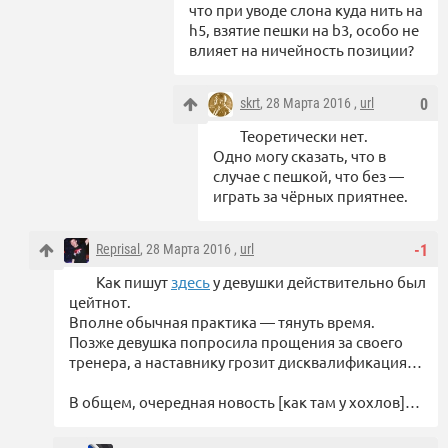
что при уводе слона куда нить на
h5, взятие пешки на b3, особо не
влияет на ничейность позиции?
skrt
, 28 Марта 2016 ,
url
0
Теоретически нет.
Одно могу сказать, что в
случае с пешкой, что без —
играть за чёрных приятнее.
Reprisal
, 28 Марта 2016 ,
url
-1
Как пишут
здесь
у девушки действительно был
цейтнот.
Вполне обычная практика — тянуть время.
Позже девушка попросила прощения за своего
тренера, а наставнику грозит дисквалификация…
В общем, очередная новость [как там у хохлов]…