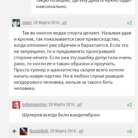
максимально.
owari
, 28 Марта 2016 ,
url
+2
Так во многих видах спорта делают. Называя удав
и кролик, так показывается свое превосходство,
когда оппонент уже обречен и барахтается. Если это
не запрещено, то и предъявлять проигравшей
стороне нечего. Если она эту ошибку допустила очень
рано, то могли ее и таким образом и проучить.
Просто тренер и шахматистка скорее всего хотели
начать новую партию. Но в любом случае реакция
нездорового человека, нельзя за такого бить
человека.
indiansummer
, 28 Марта 2016 ,
url
+2
Шулеров всегда били канделябром
RussiaRulit
, 28 Марта 2016 ,
url
+6