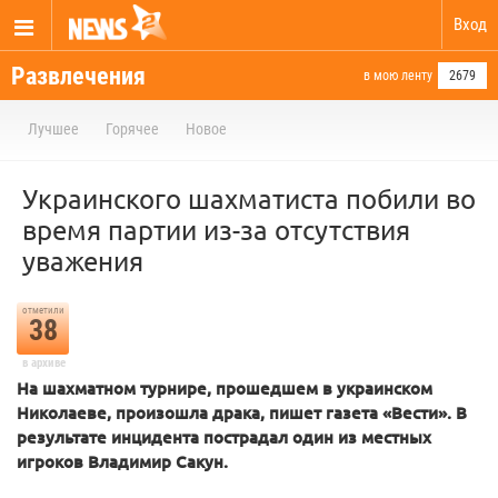
Вход
Развлечения
в мою ленту
2679
Лучшее
Горячее
Новое
Украинского шахматиста побили во
время партии из-за отсутствия
уважения
отметили
38
в архиве
На шахматном турнире, прошедшем в украинском
Николаеве, произошла драка, пишет газета «Вести». В
результате инцидента пострадал один из местных
игроков Владимир Сакун.