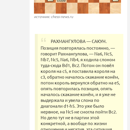
источник: chess-news.ru
РАХМАНГУЛОВА — САКУН.
Позиция повторялась постоянно, —
говорит Рахмангулова, — Nа6, Nс5,
Nb7, Nс5, Nа6, Nb4, я ходила слоном
туда-сюда Bd1, Bс2. Потом он повёл
короля на с5, я поставила короля на
с3, обратно началось скакание конём,
потом король вернулся обратно на е5,
опять повторилась позиция, опять
началось скакание конём, и я уже не
выдержала и увела слона по
диагонали d1-h5. Это уже было
нервное, на Nс5 не смогла пойти Bс2.
Но дело тут не в партии этой
конкретной, а вообще по жизни
отношение и негатив, эта ситуация