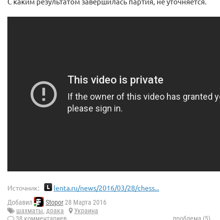
С каким результатом завершилась партия, не уточняется.
Источник:
lenta.ru/news/2016/03/28/chess...
Добавил
Stopor
28 Марта 2016
шахматы
,
драка
Украина
38 комментариев
проблема (5)