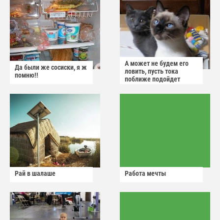
А может не будем его
Да были же сосиски, я ж
ловить, пусть тока
помню!!
поближе подойдет
Рай в шалаше
Работа мечты