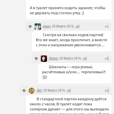
А в туалет принято ходить заранее, чтобы
не держать под столом утку. ;)
owari
, 28 Марта 2016 ,
url
+1
Смотря на сколько ходов партия)
Кто же знает, когда приспичит, а вместе
с этим и напряжение увеличивается…
Stopor
, 28 Марта 2016 ,
url
+5
Шахматы — игра умных,
расчётливых и/или… терпеливых?!
:)))
skrt
, 28 Марта 2016 ,
url
+3
В стандартной партии каждому даётся
около 2 часов. В туалет ходят пока
соперник думает — для этого мы выжидали
такую позицию, где ему думать нужно будет