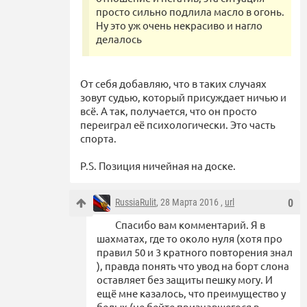
просто сильно подлила масло в огонь.
Ну это уж очень некрасиво и нагло
делалось
От себя добавляю, что в таких случаях
зовут судью, который присуждает ничью и
всё. А так, получается, что он просто
переиграл её психологически. Это часть
спорта.
P.S. Позиция ничейная на доске.
RussiaRulit
, 28 Марта 2016 ,
url
0
Спасибо вам комментарий. Я в
шахматах, где то около нуля (хотя про
правил 50 и 3 кратного повторения знал
), правда понять что увод на борт слона
оставляет без защиты пешку могу. И
ещё мне казалось, что преимущество у
белых (не бейте признавшегося в