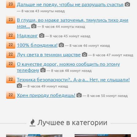
Дальше не поеду, чтобы не разрушать счастья
23
— 8 часов 43 минуты назад
В глуши, во мраке заточенья, тянулись тихо дни
23
мои...
— 8 часов 44 минуты назад
Маджонг
22
— 8 часов 45 минут назад
100% блондинка!
22
— 8 часов 46 минут назад
Луч света в темном царстве
22
— 8 часов 47 минут назад
О качестве дорог, можно сообщить по этому
22
телефону
— 8 часов 48 минут назад
Техника безопасности?.. А-а-а... Нет, не слышали!
22
— 8 часов 49 минут назад
Хрен природу победишь!
22
— 8 часов 50 минут назад
Лучшее в категории