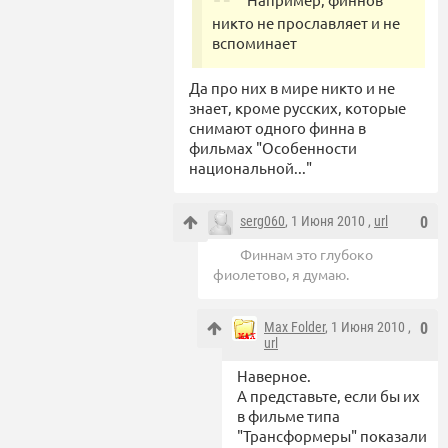
никто не прославляет и не
вспоминает
Да про них в мире никто и не
знает, кроме русских, которые
снимают одного финна в
фильмах "Особенности
национальной..."
serg060
, 1 Июня 2010 ,
url
0
Финнам это глубоко
фиолетово, я думаю.
Max Folder
, 1 Июня 2010 ,
0
url
Наверное.
А представьте, если бы их
в фильме типа
"Трансформеры" показали