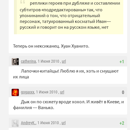
реплики героев при дубляже и составлении
субтитров «подредактированы» так, что
упоминаний о том, что отрицательный
персонаж, татуированный косматый Иван—
русский и говорит он на русском языке, нет
Теперь он мексиканец. Хуан Хуанито.
catherina
, 1 Июня 2010 ,
url
+1
Лапочки-китайцы! Люблю я их, хоть и смущают
их лица
gogaxxx
, 1 Июня 2010 ,
url
0
Дык он по сюжету вроде хохол. И живёт в Киеве, и
фамилия — Ванько.
AndreyK.
, 1 Июня 2010 ,
url
+2