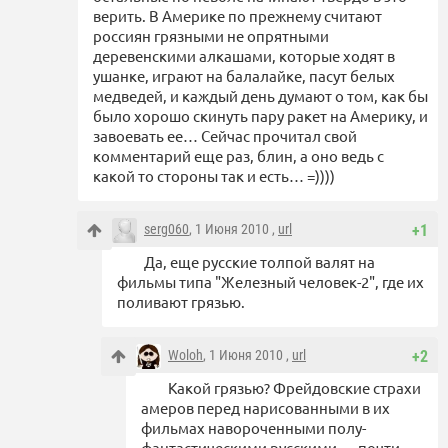
верить. В Америке по прежнему считают
россиян грязными не опрятными
деревенскими алкашами, которые ходят в
ушанке, играют на балалайке, пасут белых
медведей, и каждый день думают о том, как бы
было хорошо скинуть пару ракет на Америку, и
завоевать ее… Сейчас прочитал свой
комментарий еще раз, блин, а оно ведь с
какой то стороны так и есть… =))))
serg060
, 1 Июня 2010 ,
url
+1
Да, еще русские толпой валят на
фильмы типа "Железный человек-2", где их
поливают грязью.
Woloh
, 1 Июня 2010 ,
url
+2
Какой грязью? Фрейдовские страхи
амеров перед нарисованными в их
фильмах навороченными полу-
фантастическими русскими — почти