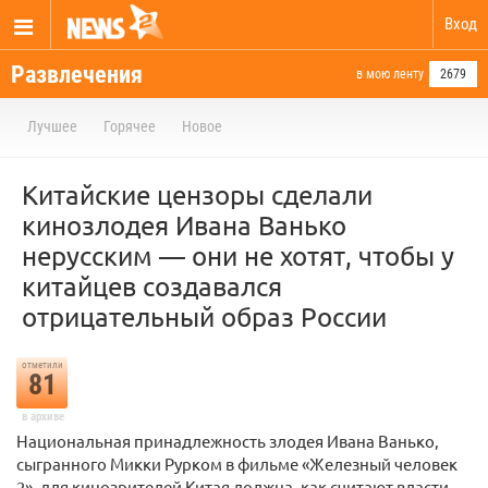
Вход
Развлечения
в мою ленту
2679
Лучшее
Горячее
Новое
Китайские цензоры сделали
кинозлодея Ивана Ванько
нерусским — они не хотят, чтобы у
китайцев создавался
отрицательный образ России
отметили
81
в архиве
Национальная принадлежность злодея Ивана Ванько,
сыгранного Микки Рурком в фильме «Железный человек
2», для кинозрителей Китая должна, как считают власти