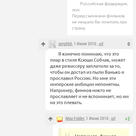
Российская федерация,
лол.
Перед съемками фильмов
не мешало бы почитать про
страну.
serg060
, 1 Июня 2010 ,
url
0
Я конечно понимаю, что это
пиар в стиле Ксюши Собчак, может
даже режиссеру заплатили за то,
чтобы он достал из пыли Ванько и
прославил Россию. Но мне эти
имперские амбиции непонятны.
Например, финнов никто не
прославляет и не вспоминает, но им
на это плевать.
Max Folder
, 1 Июня 2010 ,
url
+2
Например, финнов