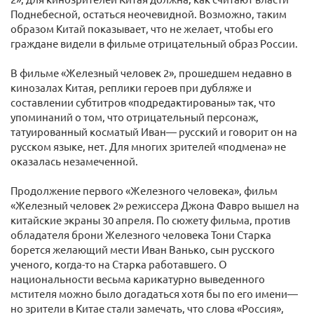
Поднебесной, остаться неочевидной. Возможно, таким
образом Китай показывает, что не желает, чтобы его
граждане видели в фильме отрицательный образ России.
В фильме «Железный человек 2», прошедшем недавно в
кинозалах Китая, реплики героев при дубляже и
составлении субтитров «подредактированы» так, что
упоминаний о том, что отрицательный персонаж,
татуированный косматый Иван— русский и говорит он на
русском языке, нет. Для многих зрителей «подмена» не
оказалась незамеченной.
Продолжение первого «Железного человека», фильм
«Железный человек 2» режиссера Джона Фавро вышел на
китайские экраны 30 апреля. По сюжету фильма, против
обладателя брони Железного человека Тони Старка
борется желающий мести Иван Ванько, сын русского
ученого, когда-то на Старка работавшего. О
национальности весьма карикатурно выведенного
мстителя можно было догадаться хотя бы по его имени—
но зрители в Китае стали замечать, что слова «Россия»,