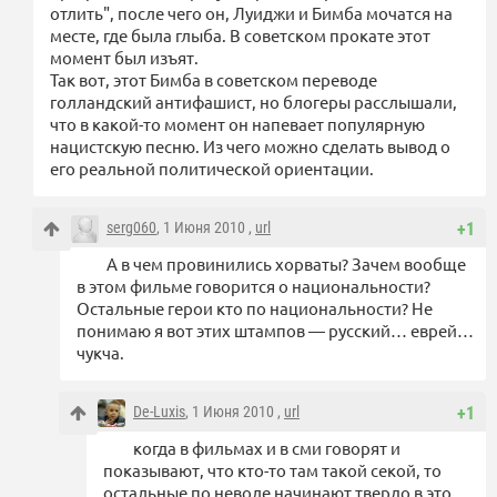
отлить", после чего он, Луиджи и Бимба мочатся на
месте, где была глыба. В советском прокате этот
момент был изъят.
Так вот, этот Бимба в советском переводе
голландский антифашист, но блогеры расслышали,
что в какой-то момент он напевает популярную
нацистскую песню. Из чего можно сделать вывод о
его реальной политической ориентации.
serg060
, 1 Июня 2010 ,
url
+1
А в чем провинились хорваты? Зачем вообще
в этом фильме говорится о национальности?
Остальные герои кто по национальности? Не
понимаю я вот этих штампов — русский… еврей…
чукча.
De-Luxis
, 1 Июня 2010 ,
url
+1
когда в фильмах и в сми говорят и
показывают, что кто-то там такой секой, то
остальные по неволе начинают твердо в это