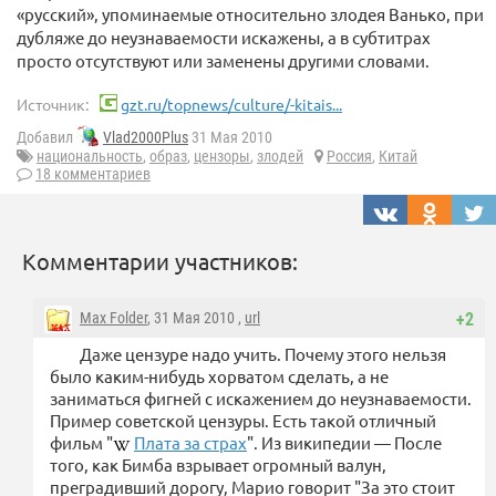
«русский», упоминаемые относительно злодея Ванько, при
дубляже до неузнаваемости искажены, а в субтитрах
просто отсутствуют или заменены другими словами.
Источник:
gzt.ru/topnews/culture/-kitais...
Добавил
Vlad2000Plus
31 Мая 2010
национальность
,
образ
,
цензоры
,
злодей
Россия
,
Китай
18 комментариев
Комментарии участников:
Max Folder
, 31 Мая 2010 ,
url
+2
Даже цензуре надо учить. Почему этого нельзя
было каким-нибудь хорватом сделать, а не
заниматься фигней с искажением до неузнаваемости.
Пример советской цензуры. Есть такой отличный
фильм "
Плата за страх
". Из википедии — После
того, как Бимба взрывает огромный валун,
преградивший дорогу, Марио говорит "За это стоит