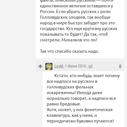
единственное величие оставшееся у
России. Если убрать русских с роли
Голливудских злодеев, так вообще
народ в мире быстро забудет про это
государство. Кто еще крутизну русских
показывать-то будет? Да так, чтоб
смотрели, Михалков что ли?
Так что спасибо сказать надо.
LevM
, 1 Июня 2010 ,
url
0
Кстати, кто-нибудь знает почему
все надписи на русском в
голливудских фильмах
искареженны? Иногда даже
нормально говорят, а надписи все
равно бредовые.
Хотя, может, у них фонетическая
клавиатура, как у меня, и
периодически буковки путаются?