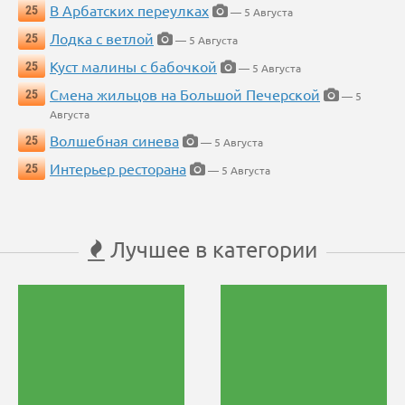
В Арбатских переулках
25
— 5 Августа
Лодка с ветлой
25
— 5 Августа
Куст малины с бабочкой
25
— 5 Августа
Смена жильцов на Большой Печерской
25
— 5
Августа
Волшебная синева
25
— 5 Августа
Интерьер ресторана
25
— 5 Августа
Лучшее в категории