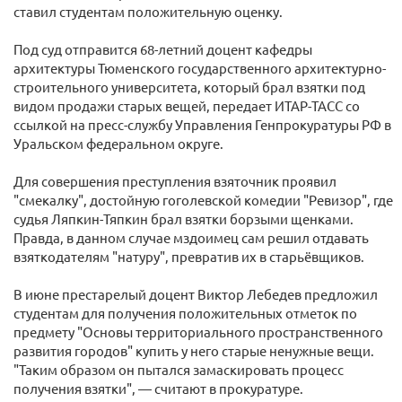
ставил студентам положительную оценку.
Под суд отправится 68-летний доцент кафедры
архитектуры Тюменского государственного архитектурно-
строительного университета, который брал взятки под
видом продажи старых вещей, передает ИТАР-ТАСС со
ссылкой на пресс-службу Управления Генпрокуратуры РФ в
Уральском федеральном округе.
Для совершения преступления взяточник проявил
"смекалку", достойную гоголевской комедии "Ревизор", где
судья Ляпкин-Тяпкин брал взятки борзыми щенками.
Правда, в данном случае мздоимец сам решил отдавать
взяткодателям "натуру", превратив их в старьёвщиков.
В июне престарелый доцент Виктор Лебедев предложил
студентам для получения положительных отметок по
предмету "Основы территориального пространственного
развития городов" купить у него старые ненужные вещи.
"Таким образом он пытался замаскировать процесс
получения взятки", — считают в прокуратуре.