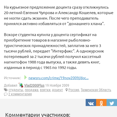
На курьезное предложение доцента сразу откликнулись
20-летний Евгения Чупрова и Александр Кошелев, которые
не могли сдать экзамен. После чего преподаватель
принялся активно избавляться от "домашнего хлама".
Вскоре студентка купила у доцента сертификат на
приобретение товаров в магазине рыболовно-
туристических принадлежностей, заплатив за него 3
тысячи рублей, передает "Интерфакс". А однокурсник
потерпевшей за 2 тысячи рублей получил кассетный
магнитофон 1988 года выпуска, а также девять книг,
изданных в период с 1965 по 1992 годы.
Источник:
newsru.com/crime/19nov2009/doc...
Добавил
Vlad2000Plus
19 Ноября 2009
студенты
,
продажа
,
взятки
,
доцент
Россия
,
Тюменская Область
2 комментария
Комментарии участников: