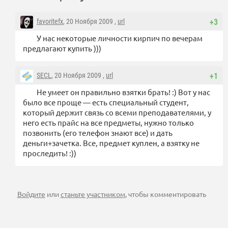
favoritefx
, 20 Ноября 2009 ,
url
+3
У нас некоторые личности кирпич по вечерам
предлагают купить )))
SECL
, 20 Ноября 2009 ,
url
+1
Не умеет он правильно взятки брать! :) Вот у нас
было все проще — есть специальный студент,
который держит связь со всеми преподавателями, у
него есть прайс на все предметы, нужно только
позвонить (его телефон знают все) и дать
деньги+зачетка. Все, предмет куплен, а взятку не
проследить! :))
Войдите
или
станьте участником
, чтобы комментировать