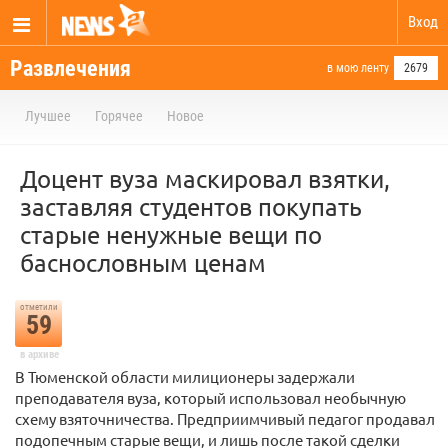
Вход
Развлечения
в мою ленту
2679
Лучшее
Горячее
Новое
Доцент вуза маскировал взятки,
заставляя студентов покупать
старые ненужные вещи по
баснословным ценам
отметили
59
в архиве
В Тюменской области милиционеры задержали
преподавателя вуза, который использовал необычную
схему взяточничества. Предприимчивый педагог продавал
подопечным старые вещи, и лишь после такой сделки