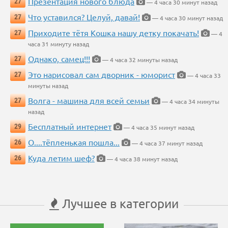
Презентация нового блюда
27
— 4 часа 30 минут назад
Что уставился? Целуй, давай!
27
— 4 часа 30 минут назад
Приходите тётя Кошка нашу детку покачать!
27
— 4
часа 31 минуту назад
Однако, самец!!!
27
— 4 часа 32 минуты назад
Это нарисовал сам дворник - юморист
27
— 4 часа 33
минуты назад
Волга - машина для всей семьи
27
— 4 часа 34 минуты
назад
Бесплатный интернет
29
— 4 часа 35 минут назад
О....тёпленькая пошла...
26
— 4 часа 37 минут назад
Куда летим шеф?
26
— 4 часа 38 минут назад
Лучшее в категории