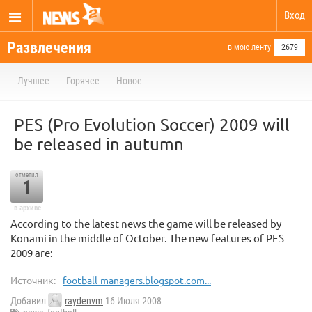
Вход
Развлечения
в мою ленту
2679
Лучшее
Горячее
Новое
PES (Pro Evolution Soccer) 2009 will
be released in autumn
отметил
1
в архиве
According to the latest news the game will be released by
Konami in the middle of October. The new features of PES
2009 are:
Источник:
football-managers.blogspot.com...
Добавил
raydenvm
16 Июля 2008