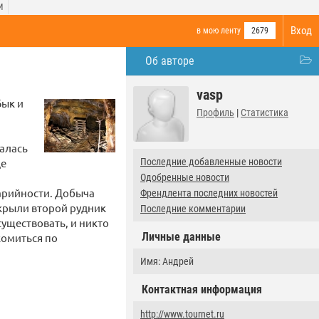
И
Вход
в мою ленту
2679
Об авторе
vasp
Бык и
Профиль
|
Статистика
чалась
де
Последние добавленные новости
Одобренные новости
арийности. Добыча
Френдлента последних новостей
акрыли второй рудник
Последние комментарии
уществовать, и никто
Личные данные
комиться по
Имя: Андрей
Контактная информация
http://www.tournet.ru