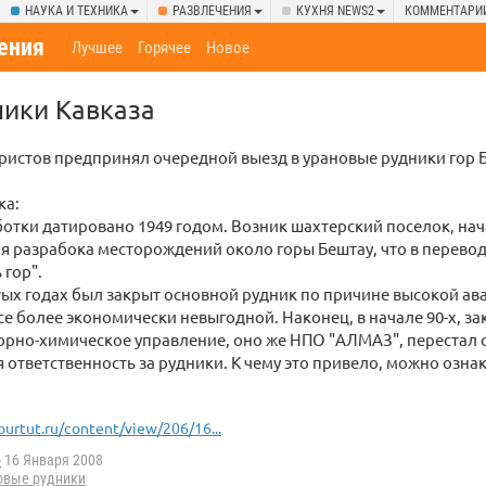
НАУКА И ТЕХНИКА
РАЗВЛЕЧЕНИЯ
КУХНЯ NEWS2
КОММЕНТАРИ
ения
Лучшее
Горячее
Новое
ники Кавказа
ристов предпринял очередной выезд в урановые рудники гор 
ка:
отки датировано 1949 годом. Возник шахтерский поселок, на
 разрабока месторождений около горы Бештау, что в перево
 гор".
ых годах был закрыт основной рудник по причине высокой ав
се более экономически невыгодной. Наконец, в начале 90-х, з
Горно-химическое управление, оно же НПО "АЛМАЗ", перестал с
бя ответственность за рудники. К чему это привело, можно озна
ourtut.ru/content/view/206/16...
p
16 Января 2008
овые рудники