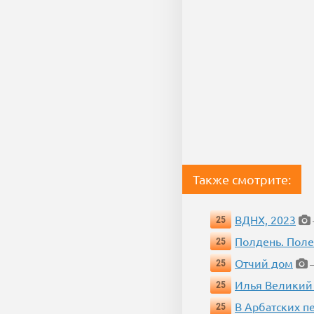
Также смотрите:
ВДНХ, 2023
25
Полдень. Пол
25
Отчий дом
25
—
Илья Великий
25
В Арбатских п
25