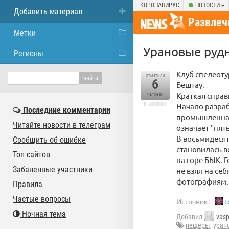
КОРОНАВИРУС
НОВОСТИ
Добавить материал
Развлеч
Метки
Урановые руд
Регионы
Клуб спелеоту
отметили
6
Бештау.
Краткая справ
человек
в архиве
Начало разраб
Последние комментарии
промышленная
Читайте новости в телеграм
означает "пять
В восьмидесят
Сообщить об ошибке
становилась в
Топ сайтов
на горе БЫК. 
Забаненные участники
не взял на се
фотографиям.
Правила
Частые вопросы
Источник:
t
Ночная тема
Добавил
vas
пещеры
,
уран