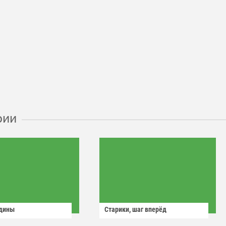
рии
одины
Старики, шаг вперёд