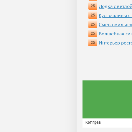
Лодка с ветло
25
Куст малины с
25
Смена жильцо
25
Волшебная си
25
Интерьер рест
25
Кот прав