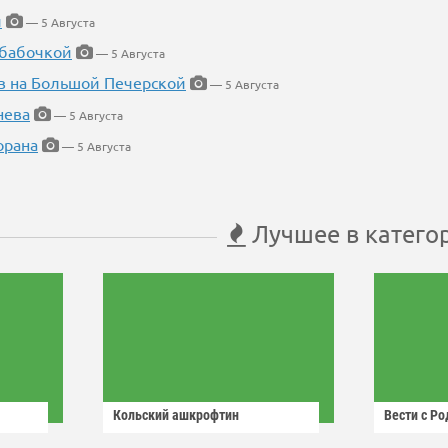
й
— 5 Августа
 бабочкой
— 5 Августа
в на Большой Печерской
— 5 Августа
нева
— 5 Августа
орана
— 5 Августа
Лучшее в катего
Кольский ашкрофтин
Вести с Р