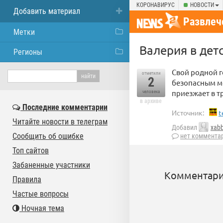
КОРОНАВИРУС
НОВОСТИ
Добавить материал
Развлеч
Метки
Валерия в дет
Регионы
Свой родной г
отметили
2
безопасным м
приезжает в т
человека
в архиве
Последние комментарии
Источник:
t
Читайте новости в телеграм
Добавил
xab
Сообщить об ошибке
нет коммента
Топ сайтов
Забаненные участники
Комментари
Правила
Частые вопросы
Ночная тема