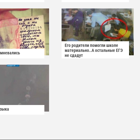
Его родители помогли школе
материально..А остальные ЕГЭ
омневались
не сдадут
узыка