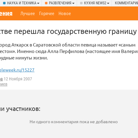
НАУКА И ТЕХНИКА
РАЗВЛЕЧЕНИЯ
КУХНЯ NEWS2
КОММЕНТАРИ
ения
Лучшее
Горячее
Новое
стве перешла государственную границу
ород Аткарск в Саратовской области певица называет «самым
естом». Именно сюда Алла Перфилова (настоящее имя Валери
рудные минуты жизни.
eleweek.ru/15227
ba
12 Ноября 2007
риев
и участников:
Ни одного комментария пока не добавлено