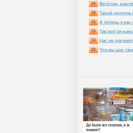
Весёлая, какч
24
Такой должна 
25
А теперь у нас
25
Так вот он ка
25
Нас не догонят
24
Что вы щас там
25
Да были же сосиски, я ж
помню!!