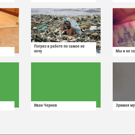
Погряз в работе по самое не
хочу
Мы и не с
Иван Чернов
Зримая м