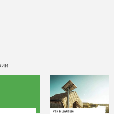
рии
Рай в шалаше