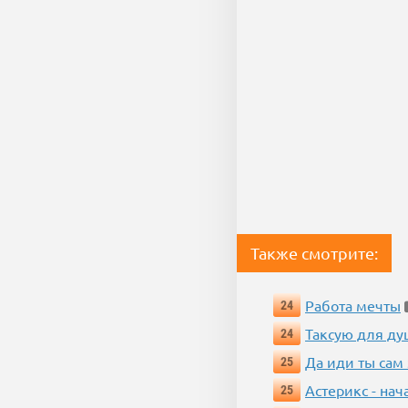
Также смотрите:
Работа мечты
24
Таксую для душ
24
Да иди ты сам
25
Астерикс - нач
25