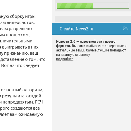
вную сборку игры.
чам видеослотов,
, вам разрешено
О сайте News2.ru
вым процессом,
отличительными
Новости 2.0 — новостной сайт нового
формата.
Вы сами выбираете интересные и
я выигрывать в них
актуальные темы. Самые лучшие попадают
му признанию, ваш
на главную страницу.
едставление о том, что
подробнее
→
Вот на что следует
то частный алгоритм,
 результата каждой
 и непредвзятым. ГСЧ
орого создаются все
вляет вам ожидаемую