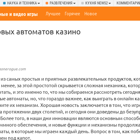
НАУКА И ТЕХНИКА
РАЗВЛЕЧЕНИЯ
КУХНЯ NEWS2
КОММЕНТАРИ
Лучшее
Горячее
Новое
ные и видео игры
вых автоматов казино
ngonerogue.com
из самых простых и приятных развлекательных продуктов, ко
е менее, за этой простотой скрывается сложная механика, кото
тать, и это именно то, что мы собираемся рассмотреть сегодн
вые автоматы, но, что гораздо важнее, как выиграть в онлайн к
ните их механизм. Хорошая новость заключается в том, что иг
а протяжении двух столетий, и сегодня они доведены до безу
Более того, в наши дни инновации являются основным спосо
ммного обеспечения, и новые функции и механизмы продолжа
аты, в которые мы играем каждый день. Вопрос в том, как поб
нем под капот.