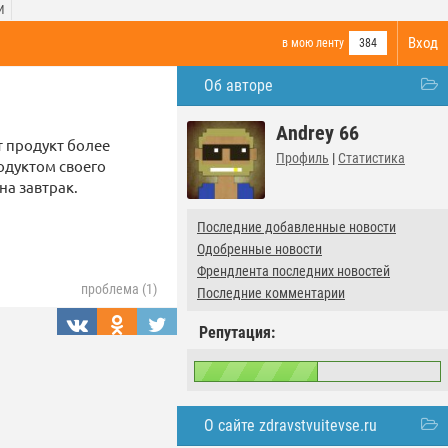
И
Вход
в мою ленту
384
Об авторе
Andrey 66
т продукт более
Профиль
|
Статистика
одуктом своего
на завтрак.
Последние добавленные новости
Одобренные новости
Френдлента последних новостей
проблема (1)
Последние комментарии
Репутация:
О сайте zdravstvuitevse.ru