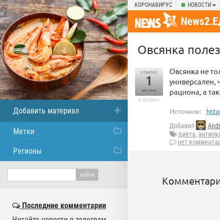
КОРОНАВИРУС
НОВОСТИ
News2.Е
Овсянка полез
Овсянка не то
отметил
1
универсален, 
рациона, а та
человек
в архиве
Добавить материал
Источник:
http
Добавил
Andr
Метки
диета
,
антиок
нет коммента
Регионы
Комментари
Последние комментарии
Читайте новости в телеграм