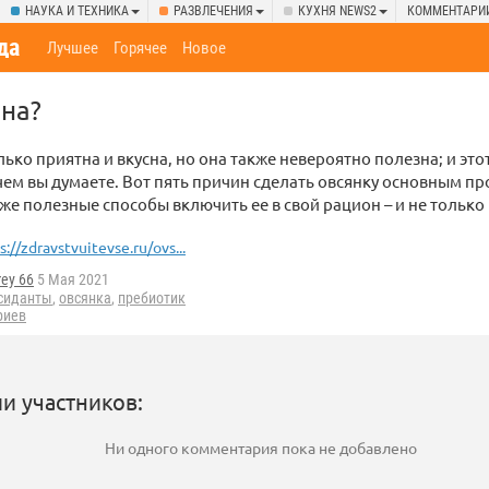
НАУКА И ТЕХНИКА
РАЗВЛЕЧЕНИЯ
КУХНЯ NEWS2
КОММЕНТАРИ
да
Лучшее
Горячее
Новое
на?
лько приятна и вкусна, но она также невероятно полезна; и это
чем вы думаете. Вот пять причин сделать овсянку основным пр
кже полезные способы включить ее в свой рацион – и не только 
s://zdravstvuitevse.ru/ovs...
ey 66
5 Мая 2021
сиданты
,
овсянка
,
пребиотик
риев
и участников:
Ни одного комментария пока не добавлено