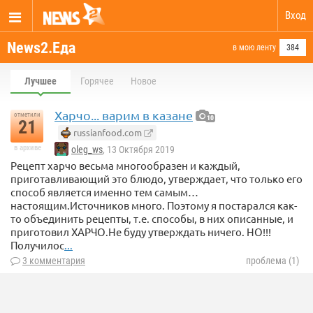
Вход
News2.Еда
в мою ленту
384
Лучшее
Горячее
Новое
Харчо... варим в казане
отметили
10
21
russianfood.com
в архиве
oleg_ws
, 13 Октября 2019
Рецепт харчо весьма многообразен и каждый,
приготавливающий это блюдо, утверждает, что только его
способ является именно тем самым…
настоящим.Источников много. Поэтому я постарался как-
то объединить рецепты, т.е. способы, в них описанные, и
приготовил ХАРЧО.Не буду утверждать ничего. НО!!!
Получилос
...
3 комментария
проблема (1)