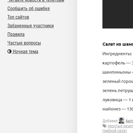
Сообщить об ошибке
Топ сайтов
Забаненные участники
Правила
Частые вопросы
Салат из шам
Ночная тема
Ингредиенты:
картофель — 3
шампиньоны —
зеленый гороше
зелень петрушк
луковица — 1 
майонез — 130 
Добавил
Ант
простые реце
грибной салат