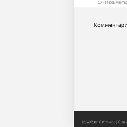
нет коммента
Комментари
News2.ru
:
О сервисе
|
Стат