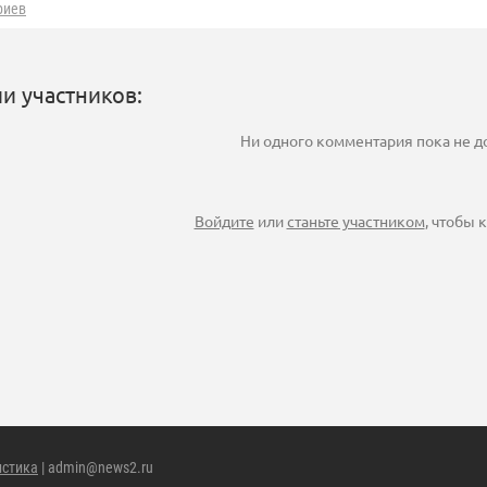
риев
и участников:
Ни одного комментария пока не 
Войдите
или
станьте участником
, чтобы
истика
| admin@news2.ru