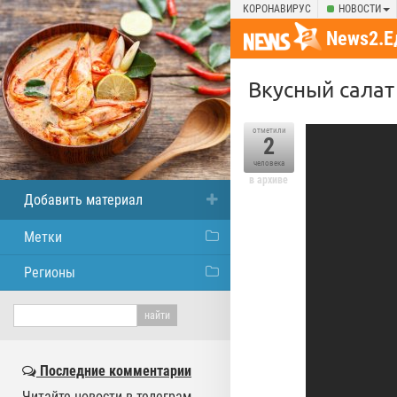
КОРОНАВИРУС
НОВОСТИ
News2.Е
Вкусный салат
отметили
2
человека
в архиве
Добавить материал
Метки
Регионы
Последние комментарии
Читайте новости в телеграм