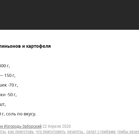
пиньонов и картофеля
00 г,
 150 г,
к -70 г,
и -50 г,
шт,
г, соль по вкусу.
он Изгородь-Заборский
22 Апреля 2020
пты
,
как приготовь
,
что приготовить
,
рецепты.
,
салат с грибами
,
грибы реце