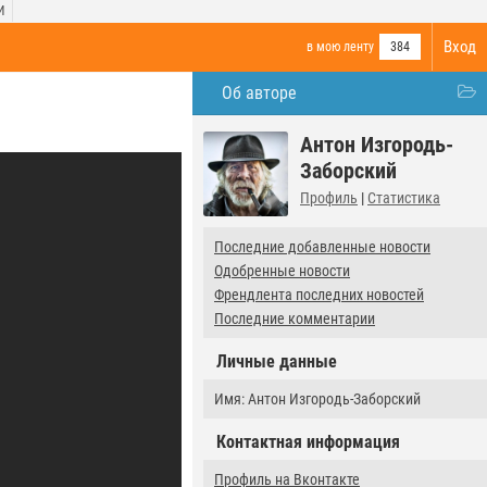
И
Вход
в мою ленту
384
Об авторе
Антон Изгородь-
Заборский
Профиль
|
Статистика
Последние добавленные новости
Одобренные новости
Френдлента последних новостей
Последние комментарии
Личные данные
Имя: Антон Изгородь-Заборский
Контактная информация
Профиль на Вконтакте