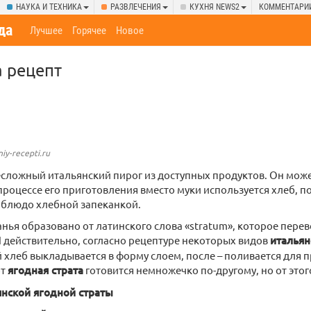
НАУКА И ТЕХНИКА
РАЗВЛЕЧЕНИЯ
КУХНЯ NEWS2
КОММЕНТАРИ
да
Лучшее
Горячее
Новое
а рецепт
iy-recepti.ru
несложный итальянский пирог из доступных продуктов. Он мож
процессе его приготовления вместо муки используется хлеб, 
 блюдо хлебной запеканкой.
нья образовано от латинского слова «stratum», которое перев
И действительно, согласно рецептуре некоторых видов
итальян
хлеб выкладывается в форму слоем, после – поливается для 
от
ягодная страта
готовится немножечко по-другому, но от этого
янской ягодной страты