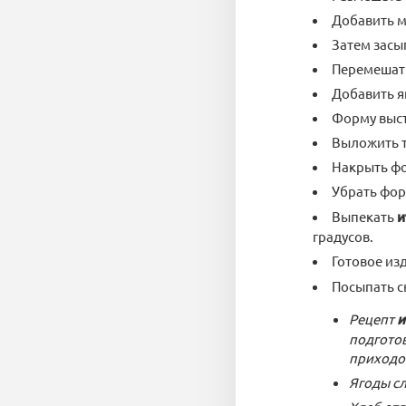
Добавить м
Затем засы
Перемешать
Добавить я
Форму выс
Выложить т
Накрыть фо
Убрать фор
Выпекать
и
градусов.
Готовое из
Посыпать с
Рецепт
и
подготов
приходом
Ягоды сл