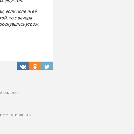
их фруктов.
к, если испечь её
ой, то с вечера
роснувшись утром,
добавлено
 комментировать