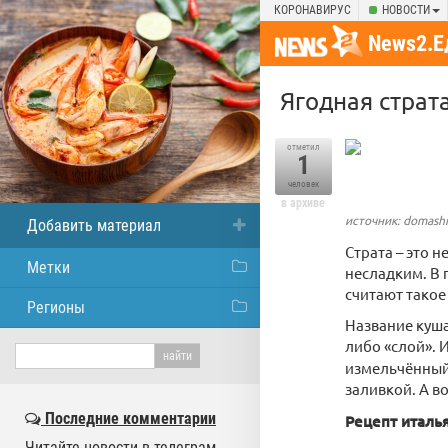
КОРОНАВИРУС
НОВОСТИ
News2.Е
Ягодная страт
отметил
1
человек
в архиве
источник: domashn
Добавить материал
Страта – это 
Метки
несладким. В 
считают такое
Регионы
Название куша
либо «слой». 
измельчённый 
заливкой. А в
Последние комментарии
Рецепт италь
Читайте новости в телеграм