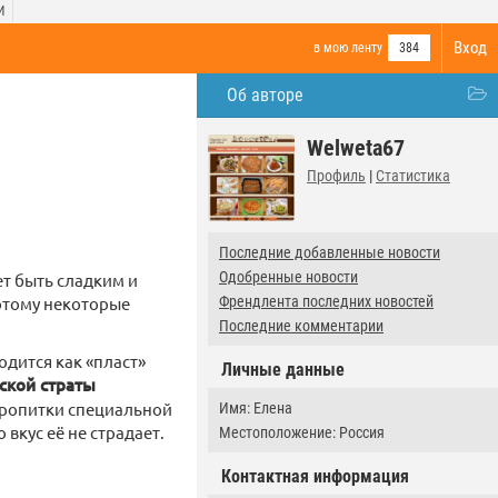
И
Вход
в мою ленту
384
Об авторе
Welweta67
Профиль
|
Статистика
Последние добавленные новости
Одобренные новости
ет быть сладким и
потому некоторые
Френдлента последних новостей
Последние комментарии
одится как «пласт»
Личные данные
ской страты
пропитки специальной
Имя: Елена
 вкус её не страдает.
Местоположение: Россия
Контактная информация