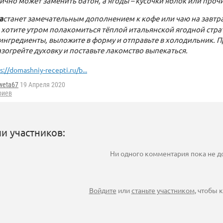
ично может заменить батон, а ягоды – кусочки яблок или проч
а
станет замечательным дополнением к кофе или чаю на завтра
 хотите утром полакомиться тёплой итальянской ягодной страт
нгредиенты, выложите в форму и отправьте в холодильник. П
зогрейте духовку и поставьте лакомство выпекаться.
s://domashniy-recepti.ru/b...
weta67
19 Апреля 2020
риев
и участников:
Ни одного комментария пока не 
Войдите
или
станьте участником
, чтобы