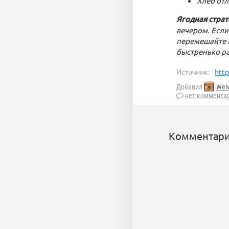
Хлеб отл
Ягодная страт
вечером. Если
перемешайте и
быстренько ра
Источник:
http
Добавил
Wel
нет коммента
Комментари