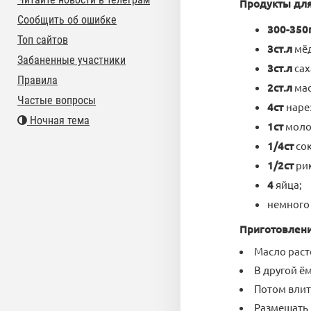
Продукты для
Сообщить об ошибке
300-350
Топ сайтов
3ст.л
мёд
Забаненные участники
3ст.л
сах
Правила
2ст.л
мас
Частые вопросы
4ст
наре
Ночная тема
1ст
моло
1/4ст
сок
1/2ст
ри
4
яйца;
немного 
Приготовлени
Масло раст
В другой ё
Потом влит
Размешать 