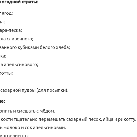
 ягодной страты:
г
ягод;
а;
ара-песка;
ла сливочного;
занного кубиками белого хлеба;
ка;
а апельсинового;
котты;
сахарной пудры (для посыпки).
е:
опить и смешать с мёдом.
мкости тщательно перемешать сахарный песок, яйца и рикотту.
ь молоко и сок апельсиновый.
ингредиенты.