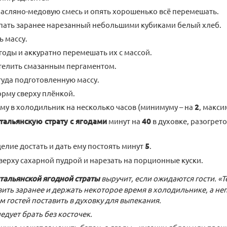
асляно-медовую смесь и опять хорошенько всё перемешать.
пать заранее нарезанный небольшими кубиками белый хлеб.
 массу.
годы и аккуратно перемешать их с массой.
телить смазанным пергаментом.
уда подготовленную массу.
рму сверху плёнкой.
му в холодильник на несколько часов (минимуму – на
2
, макси
тальянскую страту с ягодами
минут на
40
в духовке, разогрет
делие достать и дать ему постоять минут
5
.
верху сахарной пудрой и нарезать на порционные куски.
тальянской ягодной страты
выручит, если ожидаются гости. «
ить заранее и держать некоторое время в холодильнике, а не
 гостей поставить в духовку для выпекания.
едует брать без косточек.