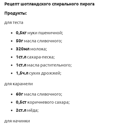
Рецепт шотландского спирального пирога
Продукты:
для теста
0,5кг
муки пшеничной;
50г
масла сливочного;
320мл
молока;
1ст.л
сахара-песка;
1ст.л
масла растительного;
1,5ч.л
сухих дрожжей;
для карамели
60г
масла сливочного;
0,5ст
коричневого сахара;
2ст.л
мёда;
для начинки