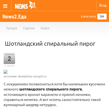
Вход
News2.Еда
в мою ленту
384
Лучшее
Горячее
Новое
Шотландский спиральный пирог
отметили
2
в архиве
источник: domashniy-recepti.ru
С искушением полакомиться хотя бы маленьким кусочком
нежного
шотландского спирального пирога
,
источающего аромат карамели и пряной начинки,
справиться нелегко. А вот испечь самостоятельно такой
кулинарный шедевр нетрудно.