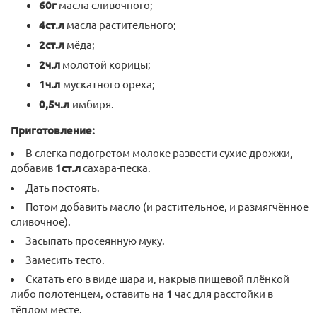
60г
масла сливочного;
4ст.л
масла растительного;
2ст.л
мёда;
2ч.л
молотой корицы;
1ч.л
мускатного ореха;
0,5ч.л
имбиря.
Приготовление:
В слегка подогретом молоке развести сухие дрожжи,
добавив
1ст.л
сахара-песка.
Дать постоять.
Потом добавить масло (и растительное, и размягчённое
сливочное).
Засыпать просеянную муку.
Замесить тесто.
Скатать его в виде шара и, накрыв пищевой плёнкой
либо полотенцем, оставить на
1
час для расстойки в
тёплом месте.