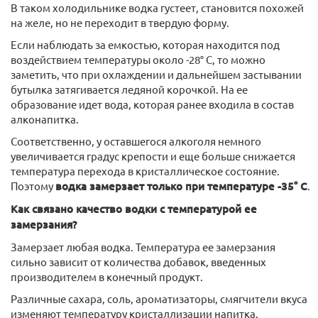
В таком холодильнике водка густеет, становится похожей
на желе, но не переходит в твердую форму.
Если наблюдать за емкостью, которая находится под
воздействием температуры около -28° C, то можно
заметить, что при охлаждении и дальнейшем застывании
бутылка затягивается ледяной корочкой. На ее
образование идет вода, которая ранее входила в состав
алконапитка.
Соответственно, у оставшегося алкоголя немного
увеличивается градус крепости и еще больше снижается
температура перехода в кристаллическое состояние.
Поэтому
водка замерзает только при температуре -35° C
.
Как связано качество водки с температурой ее
замерзания?
Замерзает любая водка. Температура ее замерзания
сильно зависит от количества добавок, введенных
производителем в конечный продукт.
Различные сахара, соль, ароматизаторы, смягчители вкуса
изменяют температуру кристаллизации напитка.