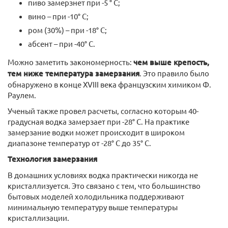
пиво замерзнет при -5 ° C;
вино – при -10° C;
ром (30%) – при -18° C;
абсент – при -40° C.
Можно заметить закономерность:
чем выше крепость,
тем ниже температура замерзания
. Это правило было
обнаружено в конце XVIII века французским химиком Ф.
Раулем.
Ученый также провел расчеты, согласно которым 40-
градусная водка замерзает при -28° C. На практике
замерзание водки может происходит в широком
диапазоне температур от -28° C до 35° C.
Технология замерзания
В домашних условиях водка практически никогда не
кристаллизуется. Это связано с тем, что большинство
бытовых моделей холодильника поддерживают
минимальную температуру выше температуры
кристаллизации.