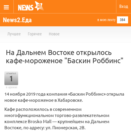
Вход
News2.Еда
в мою ленту
384
Лучшее
Горячее
Новое
На Дальнем Востоке открылось
кафе-мороженое "Баскин Роббинс"
отметил
1
в архиве
14 ноября 2019 года компания «Баскин Роббинс» открыла
новое кафе-мороженое в Хабаровске.
Кафе расположилось в современном
многофункциональном торгово-развлекательном
комплексе Brosko Mall — крупнейшем на Дальнем
Востоке, по адресу: ул. Пионерская, 2В.