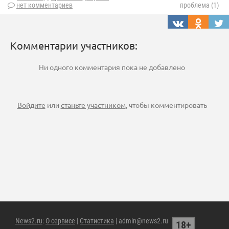
нет комментариев
проблема (1)
Комментарии участников:
Ни одного комментария пока не добавлено
Войдите
или
станьте участником
, чтобы комментировать
News2.ru
:
О сервисе
|
Статистика
| admin@news2.ru
18+