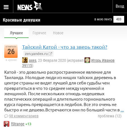
Вход
Красивые девушки
в мою ленту
403
Лучшее
Горячее
Новое
Тайский Катой - что за зверь такой?
отметили
26
zen.yandex.ru
в архиве
axes
, 23 Февраля 2020 (исправил
Игорь Иванов
39115
)
Катой - это довольно распространенное явление для
Таиланда. Молодые люди из нищих тайских деревень в
центре страны не видят лучшей для себя судьбы чем
превратиться в что то среднее между мужчиной и
женщиной. После нескольких отнюдь недешевых
пластических операций и длительного гормонального
курса парень превращается в ледибоя. Все это очень не
быстро и не дешево.Встречаются они по большей части в
...
98 комментариев
проблема (12)
+13
fStrange