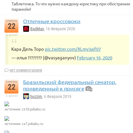
Таблеточка. То что нужно каждому юристику при обострении
паранойи!
Отличные кроссовоки
отметили
22
BadMax
, 16 Февраля 2020
в архиве
Кара Дель Торо
pic.twitter.com/XLmy3ajf07
— илья ???????? (@vasyaganyov)
February 16, 2020
нет комментариев
Бразильский федеральный сенатор,
отметили
22
приведенный к присяге
4
в архиве
buzzim
, 6 Февраля 2019
источник: cs10.pikabu.ru
источник: cs7.pikabu.ru