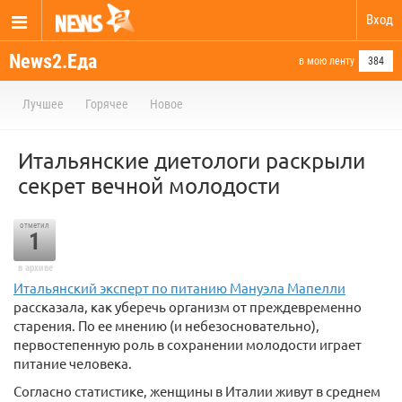
Вход
News2.Еда
в мою ленту
384
Лучшее
Горячее
Новое
Итальянские диетологи раскрыли
секрет вечной молодости
отметил
1
в архиве
Итальянский эксперт по питанию Мануэла Мапелли
рассказала, как уберечь организм от преждевременно
старения. По ее мнению (и небезосновательно),
первостепенную роль в сохранении молодости играет
питание человека.
Согласно статистике, женщины в Италии живут в среднем