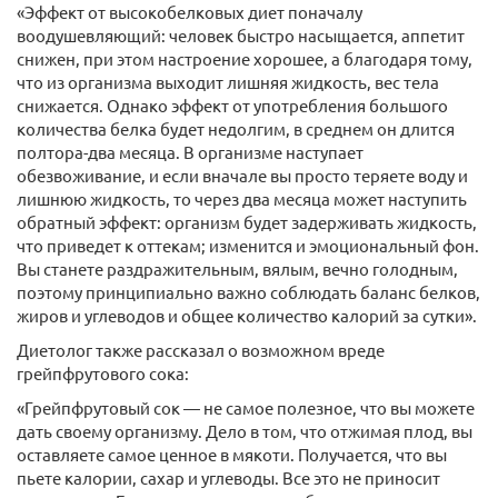
«Эффект от высокобелковых диет поначалу
воодушевляющий: человек быстро насыщается, аппетит
снижен, при этом настроение хорошее, а благодаря тому,
что из организма выходит лишняя жидкость, вес тела
снижается. Однако эффект от употребления большого
количества белка будет недолгим, в среднем он длится
полтора-два месяца. В организме наступает
обезвоживание, и если вначале вы просто теряете воду и
лишнюю жидкость, то через два месяца может наступить
обратный эффект: организм будет задерживать жидкость,
что приведет к оттекам; изменится и эмоциональный фон.
Вы станете раздражительным, вялым, вечно голодным,
поэтому принципиально важно соблюдать баланс белков,
жиров и углеводов и общее количество калорий за сутки».
Диетолог также рассказал о возможном вреде
грейпфрутового сока:
«Грейпфрутовый сок — не самое полезное, что вы можете
дать своему организму. Дело в том, что отжимая плод, вы
оставляете самое ценное в мякоти. Получается, что вы
пьете калории, сахар и углеводы. Все это не приносит