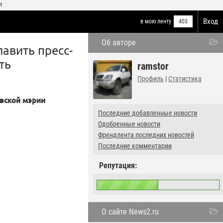
И
Вход
в мою ленту
403
Об авторе
лавить пресс-
ть
ramstor
Профиль
|
Статистика
овской мэрии
Последние добавленные новости
Одобренные новости
Френдлента последних новостей
Последние комментарии
Репутация:
О сайте News2.ru