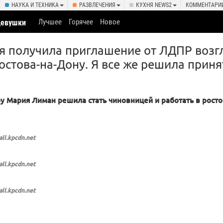
НАУКА И ТЕХНИКА
РАЗВЛЕЧЕНИЯ
КУХНЯ NEWS2
КОММЕНТАРИ
Лучшее
Горячее
Новое
девушки
о я получила приглашение от ЛДПР возг
остова-на-Дону. Я все же решила приня
oy Мария Лиман решила стать чиновницей и работать в рост
all.kpcdn.net
all.kpcdn.net
all.kpcdn.net