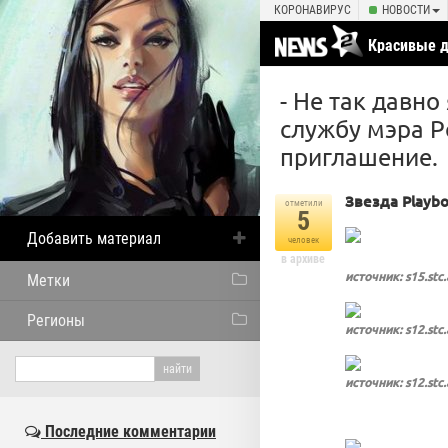
КОРОНАВИРУС
НОВОСТИ
Красивые 
- Не так давн
службу мэра Р
приглашение.
Звезда Playb
отметили
5
Добавить материал
человек
в архиве
источник: s15.stc.
Метки
Регионы
источник: s12.stc.
источник: s12.stc.
Последние комментарии