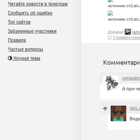
Читайте новости в телеграм
источник: s12.stc.
Сообщить об ошибке
источник: s12.stc.
Топ сайтов
Забаненные участники
Добавил
rams
2 комментари
Правила
Частые вопросы
Ночная тема
Комментари
comander
А при ч
oleg_
Види