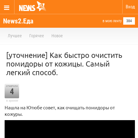
Вход
News2.Еда
в мою ленту
384
Лучшее
Горячее
Новое
[уточнение] Как быстро очистить
помидоры от кожицы. Самый
легкий способ.
отметили
4
в архиве
Нашла на Ютюбе совет, как очищать помидоры от
кожуры.