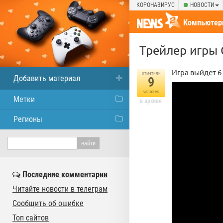
КОРОНАВИРУС
НОВОСТИ
Компьютер
Трейлер игры 
Игра выйдет 6 
отметили
Добавить материал
9
человек
Метки
в архиве
Регионы
Последние комментарии
Читайте новости в телеграм
Сообщить об ошибке
Топ сайтов