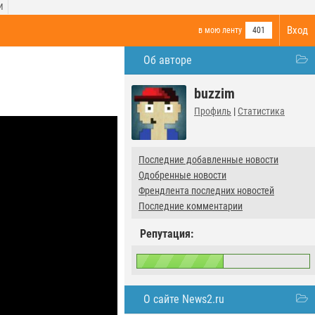
И
Вход
в мою ленту
401
Об авторе
buzzim
Профиль
|
Статистика
Последние добавленные новости
Одобренные новости
Френдлента последних новостей
Последние комментарии
Репутация:
О сайте News2.ru