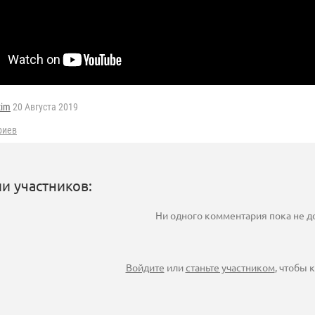
zim
20 Августа 2019
риев
и участников:
Ни одного комментария пока не 
Войдите
или
станьте участником
, чтобы