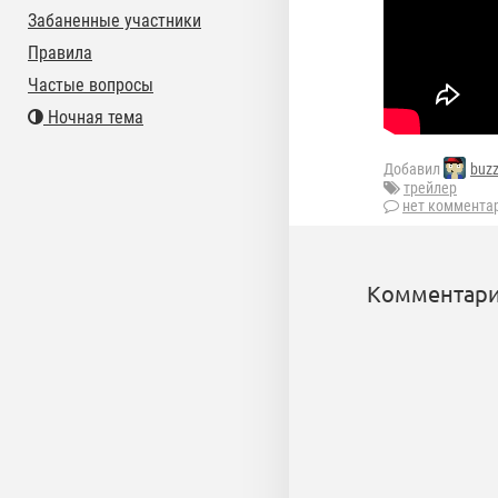
Забаненные участники
Правила
Частые вопросы
Ночная тема
Добавил
buz
трейлер
нет коммента
Комментари