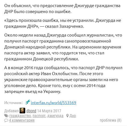
Он объяснил, что предоставление Джигурде гражданства
ДНР было совершено по ошибке.
«Здесь произошла ошибка, мы ее устранили. Джигурда не
гражданин ДНР», — сказал Захарченко.
Около недели назад Джигурда сообщил журналистам, что
получил паспорт гражданина самопровозглашенной
Донецкой народной республики. На церемонии вручения
паспорта актер заявил, что гордится тем, что стал
гражданином Донецкой республики.
А в конце 2016 года сообщалось, что паспорт ДНР получил
российский актер Иван Охлобыстин. После этого
украинские правоохранительные органы завели на него
уголовное дело. Кроме того, ему с осени 2014 года
запрещен въезд на Украину.
Источник:
interfax.ru/world/553569
Добавил
dbond
14 Марта 2017
гражданство
,
паспорт
,
джигурда
Днр
4 комментария
проблема (8)