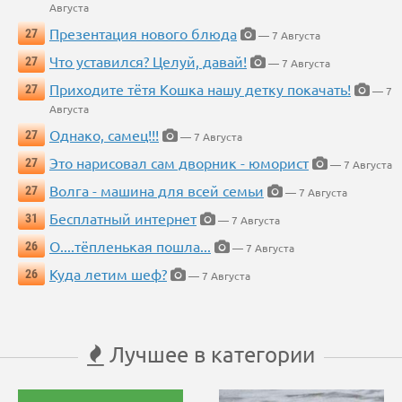
Августа
Презентация нового блюда
27
— 7 Августа
Что уставился? Целуй, давай!
27
— 7 Августа
Приходите тётя Кошка нашу детку покачать!
27
— 7
Августа
Однако, самец!!!
27
— 7 Августа
Это нарисовал сам дворник - юморист
27
— 7 Августа
Волга - машина для всей семьи
27
— 7 Августа
Бесплатный интернет
31
— 7 Августа
О....тёпленькая пошла...
26
— 7 Августа
Куда летим шеф?
26
— 7 Августа
Лучшее в категории