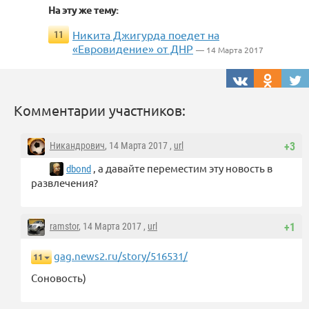
На эту же тему:
Никита Джигурда поедет на
11
«Евровидение» от ДНР
— 14 Марта 2017
Комментарии участников:
Никандрович
, 14 Марта 2017 ,
url
+3
, а давайте переместим эту новость в
dbond
развлечения?
ramstor
, 14 Марта 2017 ,
url
+1
gag.news2.ru/story/516531/
11
Соновость)