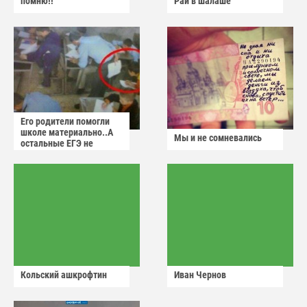
помню!!
Рай в шалаше
Его родители помогли
школе материально..А
Мы и не сомневались
остальные ЕГЭ не
сдадут
Кольский ашкрофтин
Иван Чернов