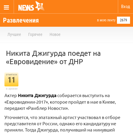
Вход
Развлечения
в мою ленту
2679
Лучшее
Горячее
Новое
Никита Джигурда поедет на
«Евровидение» от ДНР
отметили
11
в архиве
Актер
Никита Джигурда
собирается выступить на
«Евровидении-2017», которое пройдет в мае в Киеве,
передают «Рамблер Новости».
Уточняется, что эпатажный артист участвовал в отборе
представителя от России, однако его кандидатуру не
приняли. Тогда Джигурда, получивший на минувшей