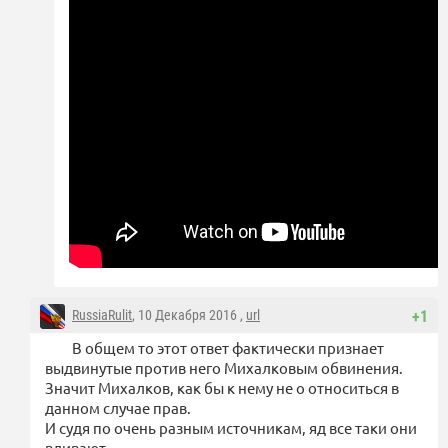
RussiaRulit
, 10 Декабря 2016 ,
url
+1
В общем то этот ответ фактически признает
выдвинутые против него Михалковым обвинения.
Значит Михалков, как бы к нему не о относиться в
данном случае прав.
И судя по очень разным источникам, яд все таки они
вливают.