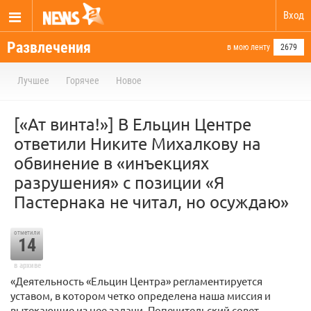
Вход
Развлечения
в мою ленту
2679
Лучшее
Горячее
Новое
[«Ат винта!»] В Ельцин Центре
ответили Никите Михалкову на
обвинение в «инъекциях
разрушения» с позиции «Я
Пастернака не читал, но осуждаю»
отметили
14
в архиве
«Деятельность «Ельцин Центра» регламентируется
уставом, в котором четко определена наша миссия и
вытекающие из нее задачи. Попечительский совет,