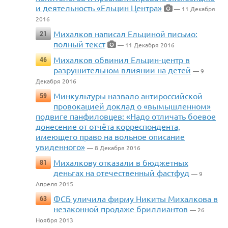
и деятельность «Ельцин Центра»
— 11 Декабря
2016
Михалков написал Ельциной письмо:
21
полный текст
— 11 Декабря 2016
Михалков обвинил Ельцин-центр в
46
разрушительном влиянии на детей
— 9
Декабря 2016
Минкультуры назвало антироссийской
59
провокацией доклад о «вымышленном»
подвиге панфиловцев: «Надо отличать боевое
донесение от отчёта корреспондента,
имеющего право на вольное описание
увиденного»
— 8 Декабря 2016
Михалкову отказали в бюджетных
81
деньгах на отечественный фастфуд
— 9
Апреля 2015
ФСБ уличила фирму Никиты Михалкова в
63
незаконной продаже бриллиантов
— 26
Ноября 2013