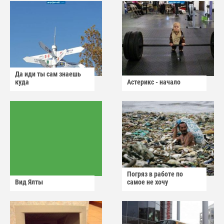
Да иди ты сам знаешь
куда
Астерикс - начало
Погряз в работе по
Вид Ялты
самое не хочу