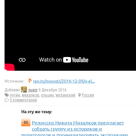
Источник:
ren.tv/novosti/2016-12-09/v-el...
Добавил
suare
9 Декабря 2016
путин
,
михалков
,
ельцин
,
мединский
Россия
3 комментария
На эту же тему:
Режиссер Никита Михалков предлагает
80
собрать группу из историков и
политологов и проанализировать экспозицию